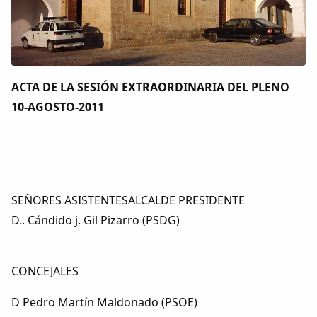
Colaboradores
AlkoTV
Biblioteca
ACTA DE LA SESIÓN EXTRAORDINARIA DEL PLENO
10-AGOSTO-2011
Periódico Alconétar
Foros
SEÑORES ASISTENTESALCALDE PRESIDENTE
Idiosincrasia
D.. Cándido j. Gil Pizarro (PSDG)
Diccionario
CONCEJALES
Traductor
D Pedro Martín Maldonado (PSOE)