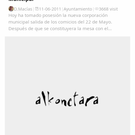
D.Macías
|
11-06-2011
|
Ayuntamiento
|
3668 visit
Hoy ha tomado posesión la nueva corporación
municipal salida de los comicios del 22 de Mayo.
Después de que se constituyera la mesa con el
concejal de mayor edad Ángel Gonzalo Gil García y el
de menor edad Manuel Maria Martín Julián, se dio
paso a...