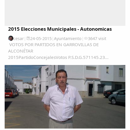
2015 Elecciones Municipales - Autonomicas
cesar
|
24-05-2015
|
Ayuntamiento
|
3647 visit
VOTOS POR PARTIDOS EN GARROVILLAS DE
ALCONÉTAR
2015PartidoConcejalesVotos P.S.D.G.571145.23
%PSOE562239.57 %PP117811.32 %C's0452.86 %...