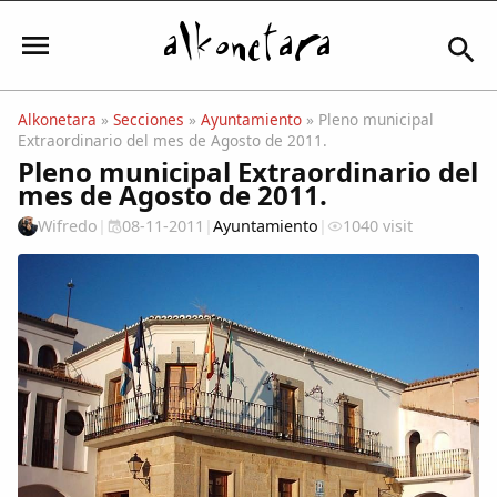
Alkonetara
»
Secciones
»
Ayuntamiento
» Pleno municipal
Extraordinario del mes de Agosto de 2011.
Iniciar sesión
Pleno municipal Extraordinario del
mes de Agosto de 2011.
Wifredo
|
08-11-2011
|
Ayuntamiento
|
1040 visit
Mi Cuenta
El Tiempo
Actualidad
Comunidad