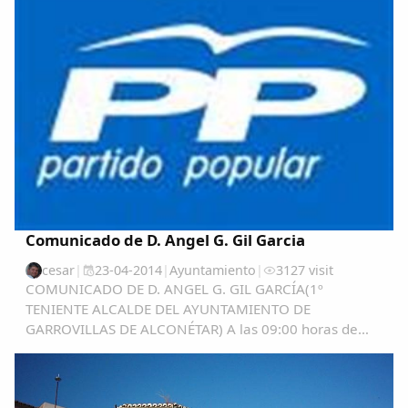
Comunicado de D. Angel G. Gil Garcia
cesar
|
23-04-2014
|
Ayuntamiento
|
3127 visit
COMUNICADO DE D. ANGEL G. GIL GARCÍA(1º
TENIENTE ALCALDE DEL AYUNTAMIENTO DE
GARROVILLAS DE ALCONÉTAR) A las 09:00 horas de
hoy 23 de abril 2.014, acabo de conocer el comunicado
a las redes sociales, (yo no estoy “enganchado” a ellas),
que hace...