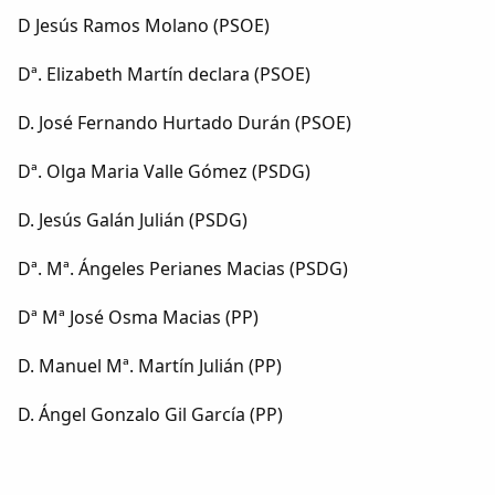
Dichos
D Jesús Ramos Molano (PSOE)
Cancionero Local
Dª. Elizabeth Martín declara (PSOE)
D. José Fernando Hurtado Durán (PSOE)
Apodos
Dª. Olga Maria Valle Gómez (PSDG)
Peñas
D. Jesús Galán Julián (PSDG)
La palra
Dª. Mª. Ángeles Perianes Macias (PSDG)
Dª Mª José Osma Macias (PP)
Modo oscuro
D. Manuel Mª. Martín Julián (PP)
D. Ángel Gonzalo Gil García (PP)