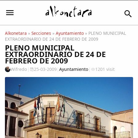
Alkonetara
»
Secciones
»
Ayuntamiento
» PLENO MUNICIPAL
EXTRAORDINARIO DE 24 DE FEBRERO DE 2009
Iniciar sesión
PLENO MUNICIPAL
EXTRAORDINARIO DE 24 DE
FEBRERO DE 2009
Wifredo
|
25-03-2009
|
Ayuntamiento
|
1201 visit
Mi Cuenta
El Tiempo
Actualidad
Comunidad