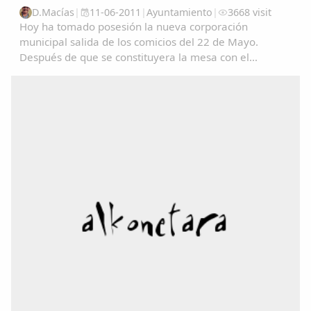
D.Macías
|
11-06-2011
|
Ayuntamiento
|
3668 visit
Hoy ha tomado posesión la nueva corporación
municipal salida de los comicios del 22 de Mayo.
Después de que se constituyera la mesa con el
concejal de mayor edad Ángel Gonzalo Gil García y el
de menor edad Manuel Maria Martín Julián, se dio
paso a...