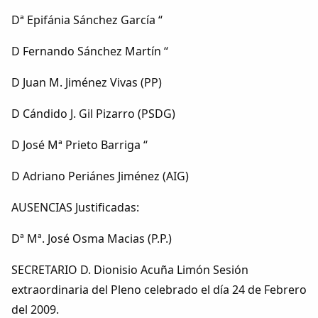
Dichos
Dª Epifánia Sánchez García “
Cancionero Local
D Fernando Sánchez Martín “
D Juan M. Jiménez Vivas (PP)
Apodos
D Cándido J. Gil Pizarro (PSDG)
Peñas
D José Mª Prieto Barriga “
La palra
D Adriano Periánes Jiménez (AIG)
Modo oscuro
AUSENCIAS Justificadas:
Dª Mª. José Osma Macias (P.P.)
SECRETARIO D. Dionisio Acuña Limón Sesión
extraordinaria del Pleno celebrado el día 24 de Febrero
del 2009.