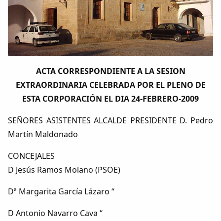
Colaboradores
AlkoTV
Biblioteca
ACTA CORRESPONDIENTE A LA SESION
EXTRAORDINARIA CELEBRADA POR EL PLENO DE
Periódico Alconétar
ESTA CORPORACIÓN EL DIA 24-FEBRERO-2009
Foros
SEÑORES ASISTENTES ALCALDE PRESIDENTE D. Pedro
Martín Maldonado
Idiosincrasia
CONCEJALES
D Jesús Ramos Molano (PSOE)
Diccionario
Dª Margarita García Lázaro “
Traductor
D Antonio Navarro Cava “