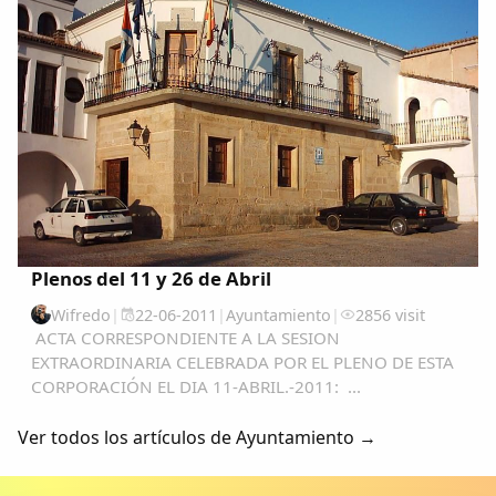
Plenos del 11 y 26 de Abril
Wifredo
|
22-06-2011
|
Ayuntamiento
|
2856 visit
ACTA CORRESPONDIENTE A LA SESION
EXTRAORDINARIA CELEBRADA POR EL PLENO DE ESTA
CORPORACIÓN EL DIA 11-ABRIL.-2011: ...
Ver todos los artículos de Ayuntamiento →