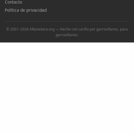
Contacto
Política de privacidad
© 2001–2026 Alkonetara.org — Hecho con cariño por garrovillanos, para
garrovillanos.