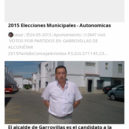
2015 Elecciones Municipales - Autonomicas
cesar
|
24-05-2015
|
Ayuntamiento
|
3647 visit
VOTOS POR PARTIDOS EN GARROVILLAS DE
ALCONÉTAR
2015PartidoConcejalesVotos P.S.D.G.571145.23
%PSOE562239.57 %PP117811.32 %C's0452.86 %...
El alcalde de Garrovillas es el candidato a la