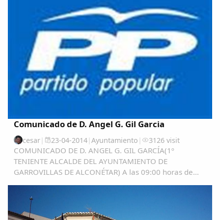
Comunicado de D. Angel G. Gil Garcia
cesar
|
23-04-2014
|
Ayuntamiento
|
3126 visit
COMUNICADO DE D. ANGEL G. GIL GARCÍA(1º
TENIENTE ALCALDE DEL AYUNTAMIENTO DE
GARROVILLAS DE ALCONÉTAR) A las 09:00 horas de
hoy 23 de abril 2.014, acabo de conocer el comunicado
a las redes sociales, (yo no estoy “enganchado” a ellas),
que hace...