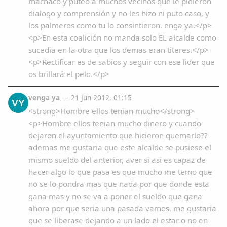
machacó y puteó a muchos vecinos que le pidieron
dialogo y comprensión y no les hizo ni puto caso, y
los palmeros como tu lo consintieron. enga ya.</p>
<p>En esta coalición no manda solo EL alcalde como
sucedia en la otra que los demas eran titeres.</p>
<p>Rectificar es de sabios y seguir con ese lider que
os brillará el pelo.</p>
venga ya
— 21 Jun 2012, 01:15
VY
<strong>Hombre ellos tenian mucho</strong>
<p>Hombre ellos tenian mucho dinero y cuando
dejaron el ayuntamiento que hicieron quemarlo??
ademas me gustaria que este alcalde se pusiese el
mismo sueldo del anterior, aver si asi es capaz de
hacer algo lo que pasa es que mucho me temo que
no se lo pondra mas que nada por que donde esta
gana mas y no se va a poner el sueldo que gana
ahora por que seria una pasada vamos. me gustaria
que se liberase dejando a un lado el estar o no en