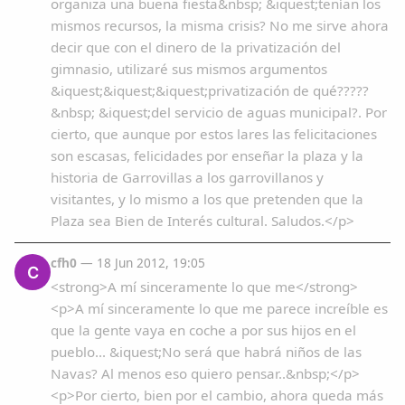
organiza una buena fiesta&nbsp; &iquest;tenían los
mismos recursos, la misma crisis? No me sirve ahora
decir que con el dinero de la privatización del
gimnasio, utilizaré sus mismos argumentos
&iquest;&iquest;&iquest;privatización de qué?????
&nbsp; &iquest;del servicio de aguas municipal?. Por
cierto, que aunque por estos lares las felicitaciones
son escasas, felicidades por enseñar la plaza y la
historia de Garrovillas a los garrovillanos y
visitantes, y lo mismo a los que pretenden que la
Plaza sea Bien de Interés cultural. Saludos.</p>
cfh0
— 18 Jun 2012, 19:05
C
<strong>A mí sinceramente lo que me</strong>
<p>A mí sinceramente lo que me parece increíble es
que la gente vaya en coche a por sus hijos en el
pueblo... &iquest;No será que habrá niños de las
Navas? Al menos eso quiero pensar..&nbsp;</p>
<p>Por cierto, bien por el cambio, ahora queda más