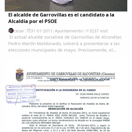
El alcalde de Garrovillas es el candidato a la
Alcaldía por el PSOE
cesar
|
31-01-2011
|
Ayuntamiento
|
3237 visit
El actual alcalde socialista de Garrovillas de Alconétar,
Pedro Martín Maldonado, volverá a presentarse a las
elecciones municipales de mayo. Precisamente, el
pasado sábado, la Agrupación Local del PSOE en
asamblea votó la candidatura encabezada por...