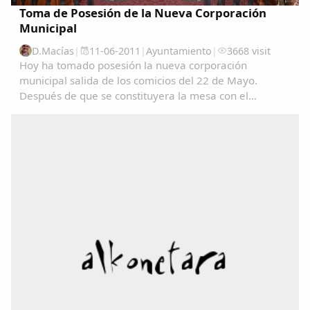
Toma de Posesión de la Nueva Corporación
Municipal
D.Macías
|
11-06-2011
|
Ayuntamiento
|
3668 visit
Hoy ha tomado posesión la nueva corporación
municipal salida de los comicios del 22 de Mayo.
Después de que se constituyera la mesa con el
concejal de mayor edad Ángel Gonzalo Gil García y el
de menor edad Manuel Maria Martín Julián, se dio
paso a...