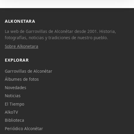
ALKONETARA
La web de Garrovillas de Alconétar desde 2001. Historia,
fotografías, noticias y tradiciones de nuestro pueblo.
Sobre Alkonetara
EXPLORAR
Garrovillas de Alconétar
Álbumes de fotos
Novedades
Noticias
El Tiempo
AlkoTV
Biblioteca
Periódico Alconétar