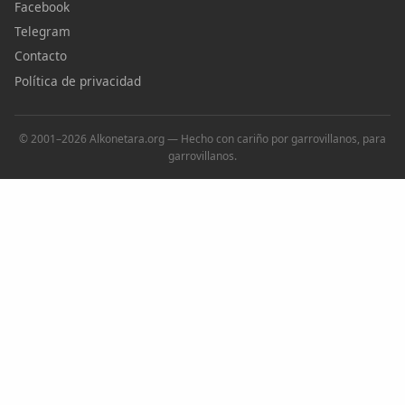
Facebook
Telegram
Contacto
Política de privacidad
© 2001–2026 Alkonetara.org — Hecho con cariño por garrovillanos, para
garrovillanos.