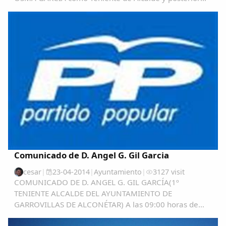
nombramiento de D. ANGEL GONZALO GIL GARCIA en
el citado cargo, asimismo como efectuar un...
Comunicado de D. Angel G. Gil Garcia
cesar
|
23-04-2014
|
Ayuntamiento
|
3127 visit
COMUNICADO DE D. ANGEL G. GIL GARCÍA(1º
TENIENTE ALCALDE DEL AYUNTAMIENTO DE
GARROVILLAS DE ALCONÉTAR) A las 09:00 horas de
hoy 23 de abril 2.014, acabo de conocer el comunicado