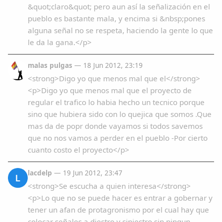
&quot;claro&quot; pero aun así la señalización en el
pueblo es bastante mala, y encima si &nbsp;pones
alguna señal no se respeta, haciendo la gente lo que
le da la gana.</p>
malas pulgas
— 18 Jun 2012, 23:19
<strong>Digo yo que menos mal que el</strong>
<p>Digo yo que menos mal que el proyecto de
regular el trafico lo habia hecho un tecnico porque
sino que hubiera sido con lo quejica que somos .Que
mas da de popr donde vayamos si todos savemos
que no nos vamos a perder en el pueblo -Por cierto
cuanto costo el proyecto</p>
lacdelp
— 19 Jun 2012, 23:47
L
<strong>Se escucha a quien interesa</strong>
<p>Lo que no se puede hacer es entrar a gobernar y
tener un afan de protagronismo por el cual hay que
colocar señales a diestro y siniestro sin ningun