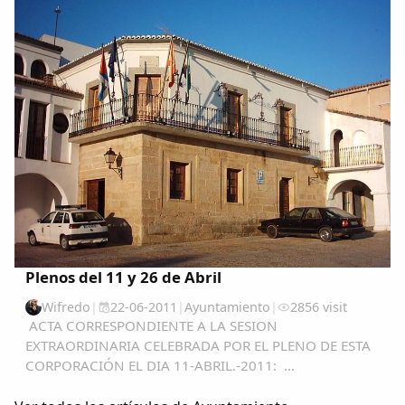
a las redes sociales, (yo no estoy “enganchado” a ellas),
que hace...
Plenos del 11 y 26 de Abril
Wifredo
|
22-06-2011
|
Ayuntamiento
|
2856 visit
ACTA CORRESPONDIENTE A LA SESION
EXTRAORDINARIA CELEBRADA POR EL PLENO DE ESTA
CORPORACIÓN EL DIA 11-ABRIL.-2011: ...