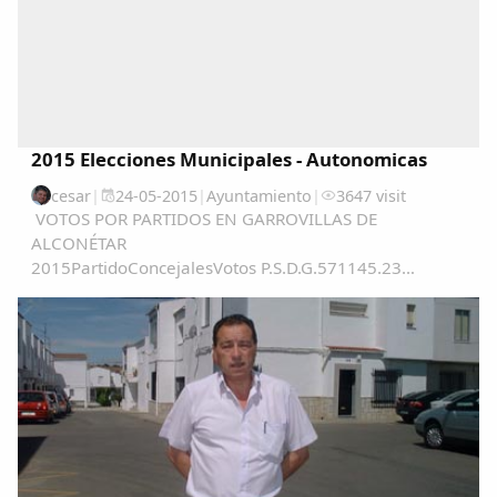
2015 Elecciones Municipales - Autonomicas
cesar
|
24-05-2015
|
Ayuntamiento
|
3647 visit
VOTOS POR PARTIDOS EN GARROVILLAS DE
ALCONÉTAR
2015PartidoConcejalesVotos P.S.D.G.571145.23
%PSOE562239.57 %PP117811.32 %C's0452.86 %...