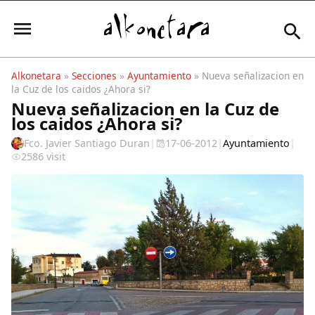
Alkonetara
»
Secciones
»
Ayuntamiento
» Nueva señalizacion en
la Cuz de los caidos ¿Ahora si?
Iniciar sesión
Nueva señalizacion en la Cuz de
los caidos ¿Ahora si?
Fco. Javier Santiago Duran
|
17-06-2012
|
Ayuntamiento
|
2586 visit
Mi Cuenta
El Tiempo
Actualidad
Comunidad