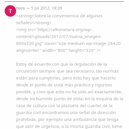
Comparte
tuco
— 5 Jul 2012, 18:39
T
<strong>Sobre la conveniencia de algunas
Compartir en Facebook
señales</strong>
Compartir en Twitter
<img src="https://alkonetara.org/wp-
content/uploads/2012/07/nueva_imagen-
800x320.jpg" class="size-medium wp-image-26420
aligncenter" width="800" height="320" />
Estoy de acuerdo con que la regulación de la
Copiar enlace
circulación siempre que sea necesario, las normas
están para cumplirlas, pero esto hay que hacerlo
desde el punto de vista más práctico y riguroso
posible, y creo que esto no ha sido así exactamente,
desde mi humilde punto de vista; en la esquina de la
casa de cultura con la plazuela del cuartel de la
guardia civil encontramos una señal de dirección
prohibida, por ejemplo una ambulancia que tenga
que salir de urgencia, o la misma guardia civil, tiene