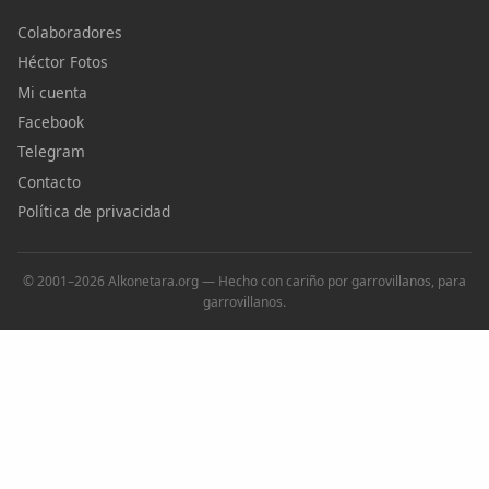
Colaboradores
Héctor Fotos
Mi cuenta
Facebook
Telegram
Contacto
Política de privacidad
© 2001–2026 Alkonetara.org — Hecho con cariño por garrovillanos, para
garrovillanos.