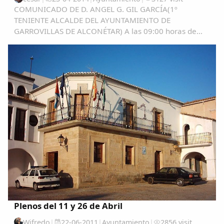
COMUNICADO DE D. ANGEL G. GIL GARCÍA(1º
TENIENTE ALCALDE DEL AYUNTAMIENTO DE
GARROVILLAS DE ALCONÉTAR) A las 09:00 horas de
hoy 23 de abril 2.014, acabo de conocer el comunicado
a las redes sociales, (yo no estoy “enganchado” a ellas),
que hace...
Plenos del 11 y 26 de Abril
Wifredo
|
22-06-2011
|
Ayuntamiento
|
2856 visit