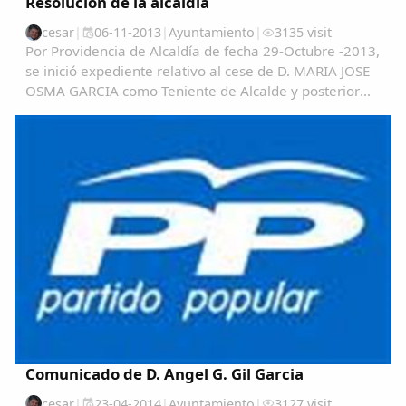
Resolución de la alcaldía
cesar
|
06-11-2013
|
Ayuntamiento
|
3135 visit
Por Providencia de Alcaldía de fecha 29-Octubre -2013,
Comparte
se inició expediente relativo al cese de D. MARIA JOSE
OSMA GARCIA como Teniente de Alcalde y posterior
Compartir en Facebook
nombramiento de D. ANGEL GONZALO GIL GARCIA en
Compartir en Twitter
el citado cargo, asimismo como efectuar un...
Copiar enlace
Comunicado de D. Angel G. Gil Garcia
cesar
|
23-04-2014
|
Ayuntamiento
|
3127 visit