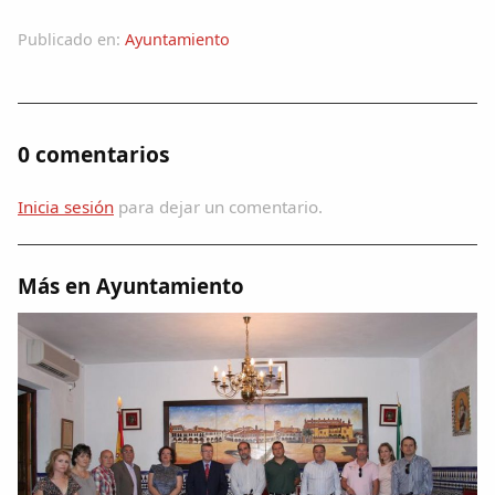
Colaboradores
Publicado en:
Ayuntamiento
AlkoTV
Biblioteca
0 comentarios
Periódico Alconétar
Inicia sesión
para dejar un comentario.
Foros
Más en Ayuntamiento
Idiosincrasia
Diccionario
Traductor