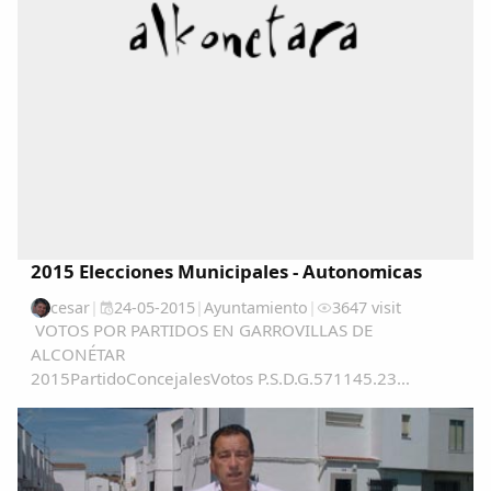
2015 Elecciones Municipales - Autonomicas
cesar
|
24-05-2015
|
Ayuntamiento
|
3647 visit
VOTOS POR PARTIDOS EN GARROVILLAS DE
ALCONÉTAR
2015PartidoConcejalesVotos P.S.D.G.571145.23
%PSOE562239.57 %PP117811.32 %C's0452.86 %...