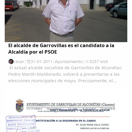
El alcalde de Garrovillas es el candidato a la
Alcaldía por el PSOE
cesar
|
31-01-2011
|
Ayuntamiento
|
3237 visit
El actual alcalde socialista de Garrovillas de Alconétar,
Pedro Martín Maldonado, volverá a presentarse a las
elecciones municipales de mayo. Precisamente, el
pasado sábado, la Agrupación Local del PSOE en
asamblea votó la candidatura encabezada por...