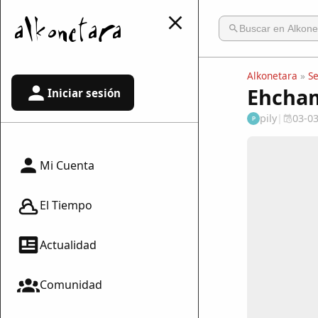
Alkonetara
»
S
Ehcham
Iniciar sesión
pily
|
03-0
P
Mi Cuenta
El Tiempo
Actualidad
Comunidad