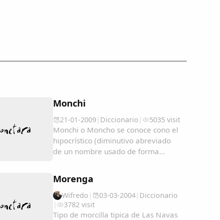
Monchi
21-01-2009
|
Diccionario
|
5035 visit
Monchi o Moncho se conoce cono el
hipocrístico (diminutivo abreviado
de un nombre usado de forma
cariñosa o familiar) del nombre:
Ramón; pero en algunos lugares se
Morenga
utiliza como un sinónimo de
Tonto/a....
Wifredo
|
03-03-2004
|
Diccionario
|
3782 visit
Tipo de morcilla tipica de Las Navas