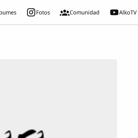
lbumes
Fotos
Comunidad
AlkoTV