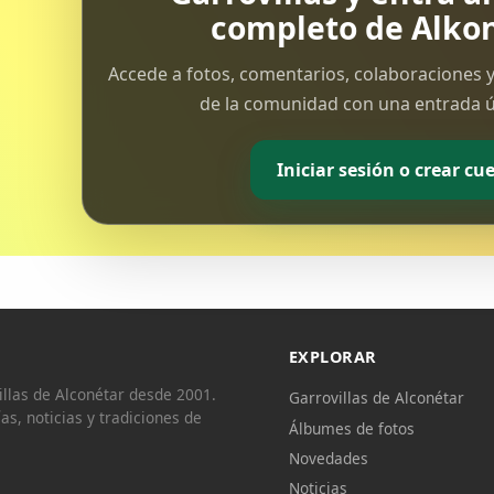
completo de Alkon
Accede a fotos, comentarios, colaboraciones y
de la comunidad con una entrada ún
Iniciar sesión o crear cu
EXPLORAR
llas de Alconétar desde 2001.
Garrovillas de Alconétar
ías, noticias y tradiciones de
Álbumes de fotos
Novedades
Noticias