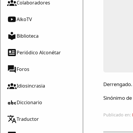
Colaboradores
AlkoTV
Biblioteca
Periódico Alconétar
Foros
Derrengado.
Idiosincrasia
Sinónimo de 
Diccionario
Publicado en:
Traductor