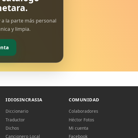
etara.
 a la parte más personal
ica y limpia.
enta
IDIOSINCRASIA
COMUNIDAD
Diccionario
Colaboradores
Traductor
Héctor Fotos
Dichos
Mi cuenta
Cancionero Local
Facebook