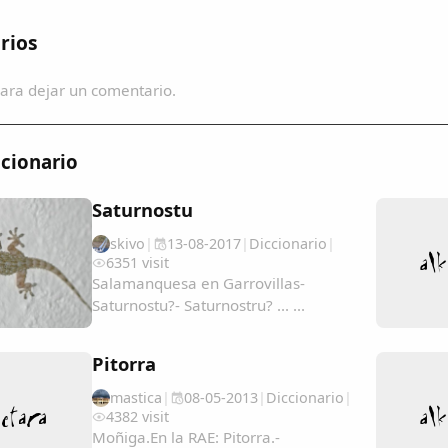
rios
ara dejar un comentario.
cionario
Saturnostu
skivo
|
13-08-2017
|
Diccionario
|
6351 visit
Salamanquesa en Garrovillas-
Saturnostu?- Saturnostru? ... ...
Pitorra
mastica
|
08-05-2013
|
Diccionario
|
4382 visit
Moñiga.En la RAE: Pitorra.-