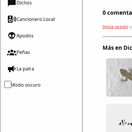
Dichos
0 comenta
Cancionero Local
Inicia sesión
p
Apodos
Más en Dic
Peñas
mparte
La palra
mpartir
Modo oscuro
cebook
mpartir
 Twitter