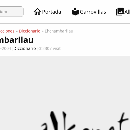
Portada
Garrovillas
Á
ecciones
»
Diccionario
» Ehchambarilau
barilau
3-2004
|
Diccionario
|
2307 visit