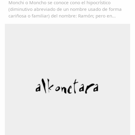
Monchi o Moncho se conoce cono el hipocrístico
(diminutivo abreviado de un nombre usado de forma
cariñosa o familiar) del nombre: Ramón; pero en
algunos lugares se utiliza como un sinónimo de
Tonto/a....