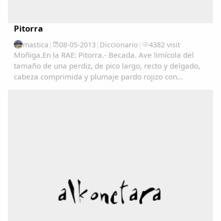
Pitorra
mastica
|
08-05-2013
|
Diccionario
|
4382 visit
Moñiga.En la RAE: Pitorra.- Becada. Ave limícola del
tamaño de una perdiz, de pico largo, recto y delgado,
cabeza comprimida y plumaje pardo rojizo con
manchas negras en las partes superiores y de color
claro finamente listado en las inferiores. Vive...