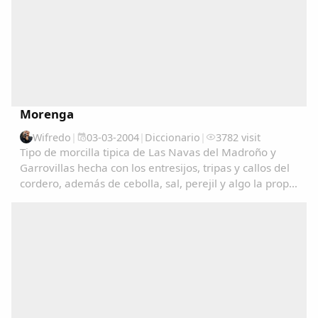
Morenga
Wifredo
|
03-03-2004
|
Diccionario
|
3782 visit
Tipo de morcilla tipica de Las Navas del Madroño y
Garrovillas hecha con los entresijos, tripas y callos del
cordero, además de cebolla, sal, perejil y algo la propia
sangre del cordero....