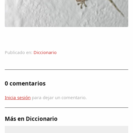
Colaboradores
AlkoTV
Biblioteca
Publicado en:
Diccionario
Periódico Alconétar
Foros
0 comentarios
Idiosincrasia
Inicia sesión
para dejar un comentario.
Diccionario
Más en Diccionario
Traductor