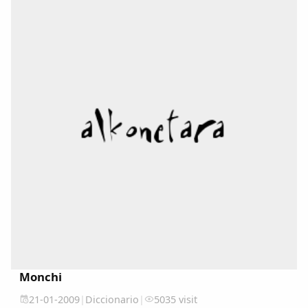
Dichos
Cancionero Local
Apodos
Peñas
La palra
Modo oscuro
Monchi
21-01-2009
|
Diccionario
|
5035 visit