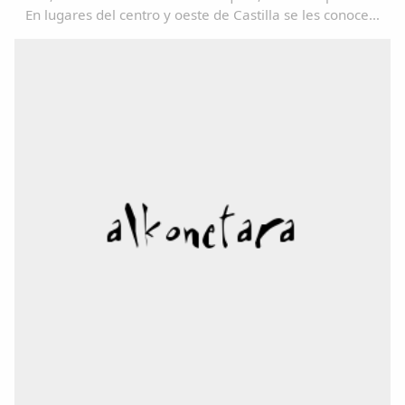
En lugares del centro y oeste de Castilla se les conoce
como "Fínife"; y de ahí, no es vano pensar en su
transformación en: "Pífano", "Pínfano...