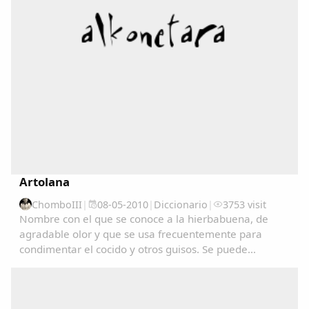
Artolana
ChomboIII
|
08-05-2010
|
Diccionario
|
3753 visit
Nombre con el que se conoce a la hierbabuena, de
Comparte
agradable olor y que se usa frecuentemente para
condimentar el cocido y otros guisos. Se puede
Compartir en Facebook
consultar en el Diccionariu de la LLingua Asturiana
Compartir en Twitter
(DALLA) en : www.academiadelallingua.com...