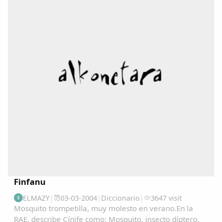
Copiar enlace
Finfanu
ELMAZY
|
03-03-2004
|
Diccionario
|
3647 visit
E
Mosquito trompetilla, muy molesto en verano.En la
RAE, describe Cínife como: Mosquito, insecto díptero.