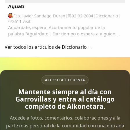
Aguati
Fco. Javier Santiago Duran
|
02-02-2004
|
Diccionario
|
3611 visit
Aguárdate, espera. Acortamiento popular de la
palabra "Aguárdate". Dar tiempo o espera a alguien....
Ver todos los artículos de Diccionario →
ACCESO A TU CUENTA
Mantente siempre al día con
Garrovillas y entra al catálogo
completo de Alkonetara.
Accede a fotos, comentarios, colaboraciones y a la
parte más personal de la comunidad con una entrada