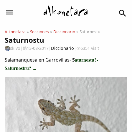
Alkonetara
»
Secciones
»
Diccionario
» Saturnostu
Saturnostu
Iniciar sesión
skivo
|
13-08-2017
|
Diccionario
|
6351 visit
aturnostu?-
Salamanquesa en Garrovillas-
S
Saturnostru? ...
Mi Cuenta
El Tiempo
Actualidad
Comunidad