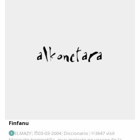
Copiar enlace
Finfanu
ELMAZY
|
03-03-2004
|
Diccionario
|
3647 visit
E
Mosquito trompetilla, muy molesto en verano.En la