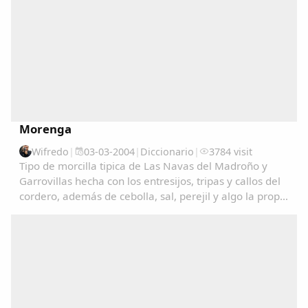
Morenga
Wifredo
|
03-03-2004
|
Diccionario
|
3784 visit
Tipo de morcilla tipica de Las Navas del Madroño y
Garrovillas hecha con los entresijos, tripas y callos del
cordero, además de cebolla, sal, perejil y algo la propia
sangre del cordero....