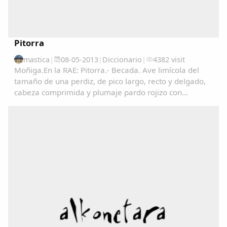
Pitorra
mastica
|
08-05-2013
|
Diccionario
|
4382 visit
Moñiga.En la RAE: Pitorra.- Becada. Ave limícola del
tamaño de una perdiz, de pico largo, recto y delgado,
cabeza comprimida y plumaje pardo rojizo con
manchas negras en las partes superiores y de color
claro finamente listado en las inferiores. Vive...