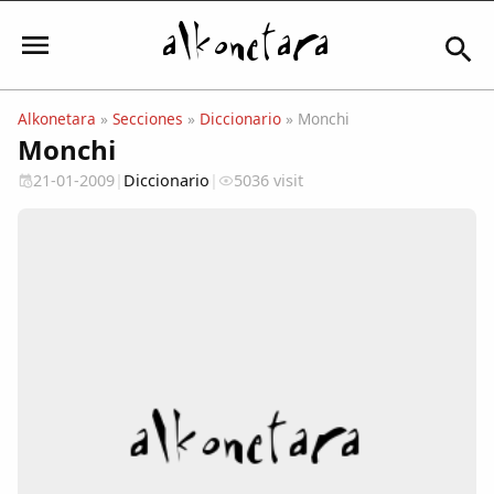
Alkonetara
»
Secciones
»
Diccionario
» Monchi
Monchi
Iniciar sesión
21-01-2009
|
Diccionario
|
5036 visit
Mi Cuenta
El Tiempo
Actualidad
Comunidad