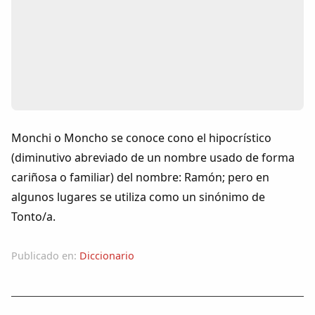
Colaboradores
AlkoTV
Biblioteca
Periódico Alconétar
Monchi o Moncho se conoce cono el hipocrístico
(diminutivo abreviado de un nombre usado de forma
Foros
cariñosa o familiar) del nombre: Ramón; pero en
algunos lugares se utiliza como un sinónimo de
Idiosincrasia
Tonto/a.
Diccionario
Publicado en:
Diccionario
Traductor