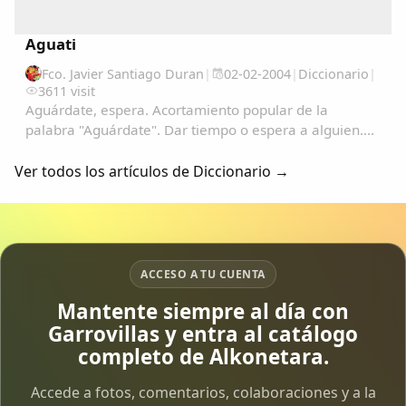
Aguati
Fco. Javier Santiago Duran
|
02-02-2004
|
Diccionario
|
3611 visit
Aguárdate, espera. Acortamiento popular de la
palabra "Aguárdate". Dar tiempo o espera a alguien....
Ver todos los artículos de Diccionario →
ACCESO A TU CUENTA
Mantente siempre al día con
Garrovillas y entra al catálogo
completo de Alkonetara.
Accede a fotos, comentarios, colaboraciones y a la