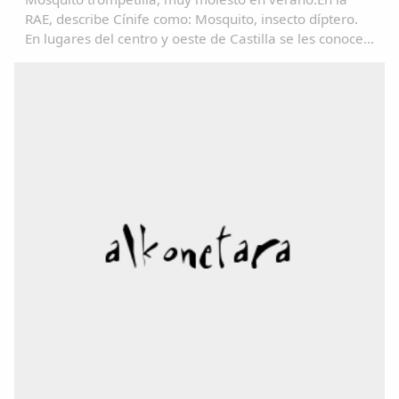
RAE, describe Cínife como: Mosquito, insecto díptero.
En lugares del centro y oeste de Castilla se les conoce
como "Fínife"; y de ahí, no es vano pensar en su
transformación en: "Pífano", "Pínfano...