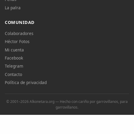
La palra
COMUNIDAD
Colaboradores
Héctor Fotos
Mi cuenta
Facebook
Telegram
Contacto
Política de privacidad
© 2001–2026 Alkonetara.org — Hecho con cariño por garrovillanos, para
garrovillanos.