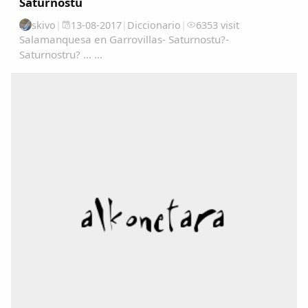
Saturnostu
skivo
|
13-08-2017
|
Diccionario
|
6353 visit
Salamanquesa en Garrovillas- Saturnostu?-
Saturnostru? ... ...