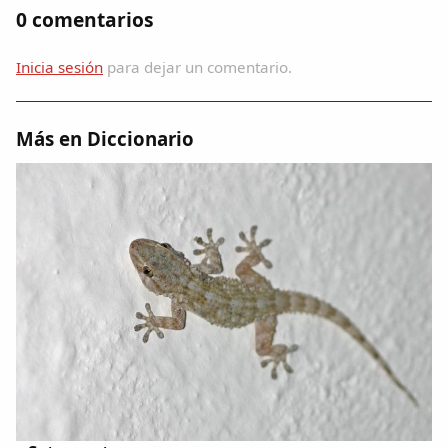
Dichos
0 comentarios
Cancionero Local
Inicia sesión
para dejar un comentario.
Apodos
Más en Diccionario
Peñas
La palra
Modo oscuro