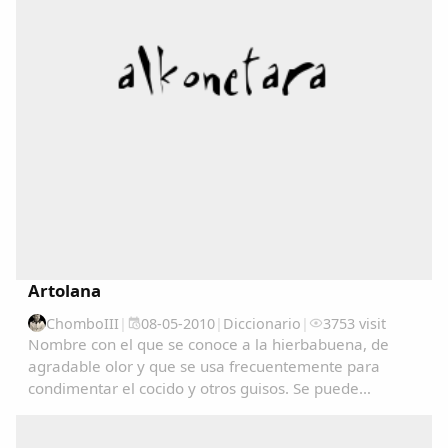
Artolana
ChomboIII
|
08-05-2010
|
Diccionario
|
3753 visit
Comparte
Nombre con el que se conoce a la hierbabuena, de
agradable olor y que se usa frecuentemente para
Compartir en Facebook
condimentar el cocido y otros guisos. Se puede
Compartir en Twitter
consultar en el Diccionariu de la LLingua Asturiana
(DALLA) en : www.academiadelallingua.com...