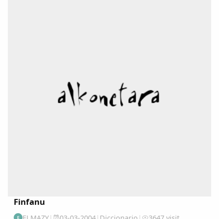
(DALLA) en : www.academiadelallingua.com...
Finfanu
ELMAZY
|
03-03-2004
|
Diccionario
|
3647 visit
E