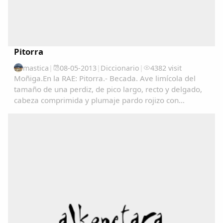
Pitorra
mastica
|
08-05-2013
|
Diccionario
|
4382 visit
Moñiga.En la RAE: Pitorra.- Becada. Ave limícola del
tamaño de una perdiz, de pico largo, recto y delgado,
cabeza comprimida y plumaje pardo rojizo con
manchas negras en las partes superiores y de color
claro finamente listado en las inferiores. Vive...