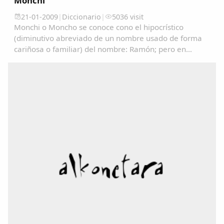
Monchi
21-01-2009
|
Diccionario
|
5036 visit
Monchi o Moncho se conoce cono el hipocrístico
(diminutivo abreviado de un nombre usado de forma
cariñosa o familiar) del nombre: Ramón; pero en
algunos lugares se utiliza como un sinónimo de
Tonto/a....