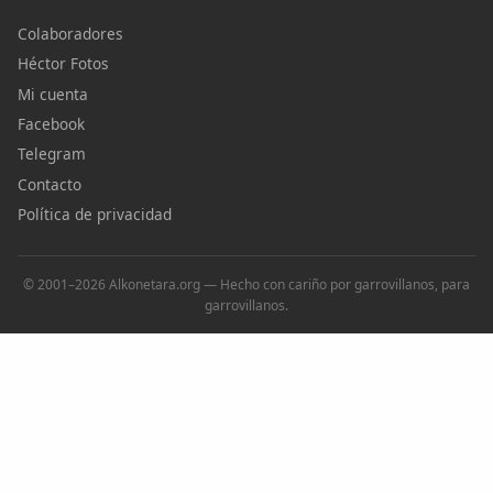
Colaboradores
Héctor Fotos
Mi cuenta
Facebook
Telegram
Contacto
Política de privacidad
© 2001–2026 Alkonetara.org — Hecho con cariño por garrovillanos, para
garrovillanos.