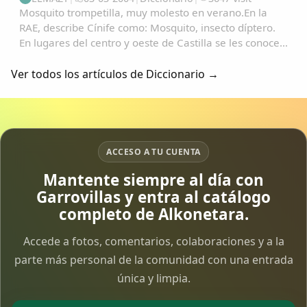
Mosquito trompetilla, muy molesto en verano.En la
RAE, describe Cínife como: Mosquito, insecto díptero.
En lugares del centro y oeste de Castilla se les conoce
como "Fínife"; y de ahí, no es vano pensar en su
transformación en: "Pífano", "Pínfano...
Ver todos los artículos de Diccionario →
ACCESO A TU CUENTA
Mantente siempre al día con
Garrovillas y entra al catálogo
completo de Alkonetara.
Accede a fotos, comentarios, colaboraciones y a la
parte más personal de la comunidad con una entrada
única y limpia.