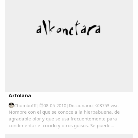
Copiar enlace
Artolana
ChomboIII
|
08-05-2010
|
Diccionario
|
3753 visit
Nombre con el que se conoce a la hierbabuena, de
agradable olor y que se usa frecuentemente para
condimentar el cocido y otros guisos. Se puede
consultar en el Diccionariu de la LLingua Asturiana