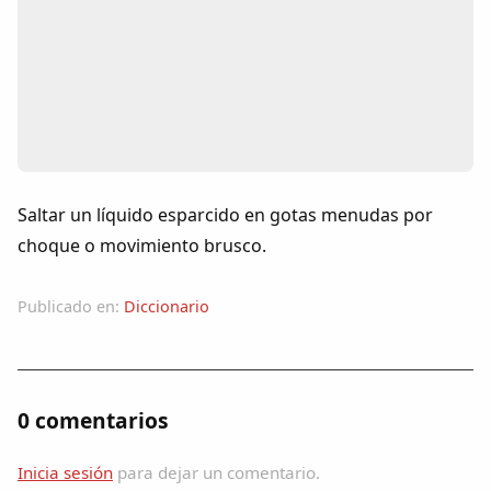
Colaboradores
AlkoTV
Biblioteca
Periódico Alconétar
Saltar un líquido esparcido en gotas menudas por
choque o movimiento brusco.
Foros
Publicado en:
Diccionario
Idiosincrasia
Diccionario
0 comentarios
Traductor
Inicia sesión
para dejar un comentario.