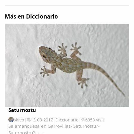
Dichos
Más en Diccionario
Cancionero Local
Apodos
Peñas
La palra
Modo oscuro
Saturnostu
skivo
|
13-08-2017
|
Diccionario
|
6353 visit
Salamanquesa en Garrovillas- Saturnostu?-
Saturnostru? ... ...