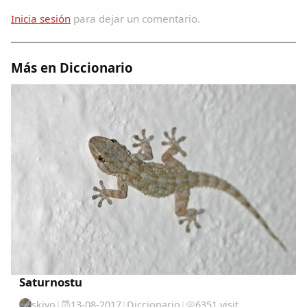
Dichos
Inicia sesión
para dejar un comentario.
Cancionero Local
Más en Diccionario
Apodos
Peñas
La palra
Modo oscuro
Saturnostu
skivo
|
13-08-2017
|
Diccionario
|
6351 visit