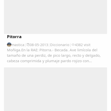
Pitorra
mastica
|
08-05-2013
|
Diccionario
|
4382 visit
Moñiga.En la RAE: Pitorra.- Becada. Ave limícola del
tamaño de una perdiz, de pico largo, recto y delgado,
cabeza comprimida y plumaje pardo rojizo con
manchas negras en las partes superiores y de color
claro finamente listado en las inferiores. Vive...