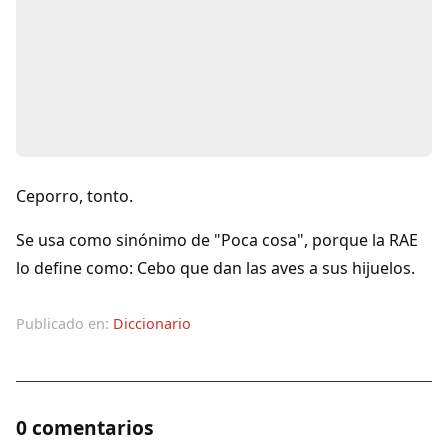
Colaboradores
AlkoTV
Biblioteca
Periódico Alconétar
Ceporro, tonto.
Foros
Se usa como sinónimo de "Poca cosa", porque la RAE
lo define como: Cebo que dan las aves a sus hijuelos.
Idiosincrasia
Publicado en:
Diccionario
Diccionario
Traductor
0 comentarios