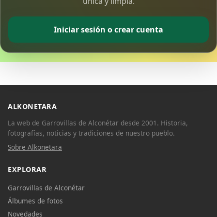
única y limpia.
Iniciar sesión o crear cuenta
ALKONETARA
La web de Garrovillas de Alconétar desde 2001. Historia,
fotografías, noticias y tradiciones de nuestro pueblo.
Sobre Alkonetara
EXPLORAR
Garrovillas de Alconétar
Álbumes de fotos
Novedades