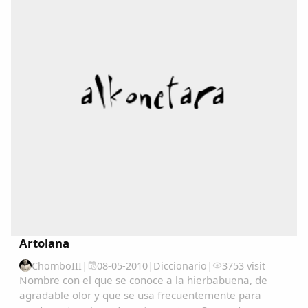
Copiar enlace
Artolana
ChomboIII
|
08-05-2010
|
Diccionario
|
3753 visit
Nombre con el que se conoce a la hierbabuena, de
agradable olor y que se usa frecuentemente para