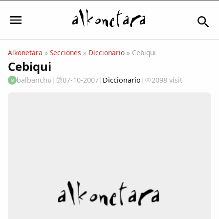
Alkonetara
»
Secciones
»
Diccionario
» Cebiqui
Cebiqui
Iniciar sesión
balbanchu
|
07-10-2007
|
Diccionario
|
2098 visit
B
Mi Cuenta
El Tiempo
Actualidad
Comunidad