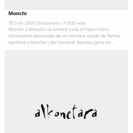
Monchi
21-01-2009
|
Diccionario
|
5035 visit
Monchi o Moncho se conoce cono el hipocrístico
(diminutivo abreviado de un nombre usado de forma
cariñosa o familiar) del nombre: Ramón; pero en
algunos lugares se utiliza como un sinónimo de
Tonto/a....