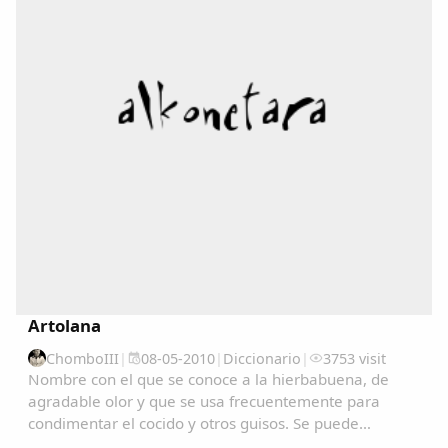
Copiar enlace
Artolana
ChomboIII
|
08-05-2010
|
Diccionario
|
3753 visit
Nombre con el que se conoce a la hierbabuena, de
agradable olor y que se usa frecuentemente para
condimentar el cocido y otros guisos. Se puede
consultar en el Diccionariu de la LLingua Asturiana