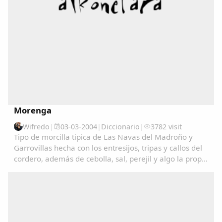
Morenga
Wifredo
|
03-03-2004
|
Diccionario
|
3782 visit
Tipo de morcilla tipica de Las Navas del Madroño y
Garrovillas hecha con los entresijos, tripas y callos del
Comparte
cordero, además de cebolla, sal, perejil y algo la propia
sangre del cordero....
Compartir en Facebook
Compartir en Twitter