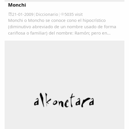
Monchi
21-01-2009
|
Diccionario
|
5035 visit
Monchi o Moncho se conoce cono el hipocrístico
(diminutivo abreviado de un nombre usado de forma
cariñosa o familiar) del nombre: Ramón; pero en
algunos lugares se utiliza como un sinónimo de
Tonto/a....