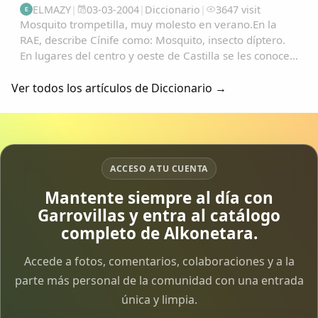
ELMAZY
|
03-03-2004
|
Diccionario
|
3647 visit
E
Mosquito trompetilla, muy molesto en verano.En la
RAE, describe Cínife como: Mosquito, insecto díptero.
En lugares del centro y oeste de Castilla se les conoce
como "Fínife"; y de ahí, no es vano pensar en su
transformación en: "Pífano", "Pínfano...
Ver todos los artículos de Diccionario →
ACCESO A TU CUENTA
Mantente siempre al día con
Garrovillas y entra al catálogo
completo de Alkonetara.
Accede a fotos, comentarios, colaboraciones y a la
parte más personal de la comunidad con una entrada
única y limpia.