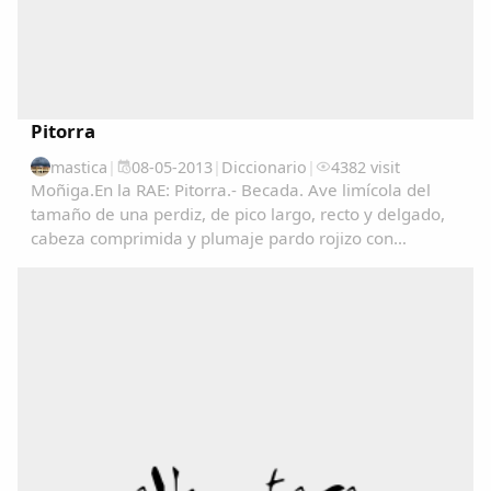
Pitorra
mastica
|
08-05-2013
|
Diccionario
|
4382 visit
Moñiga.En la RAE: Pitorra.- Becada. Ave limícola del
tamaño de una perdiz, de pico largo, recto y delgado,
cabeza comprimida y plumaje pardo rojizo con
manchas negras en las partes superiores y de color
claro finamente listado en las inferiores. Vive...