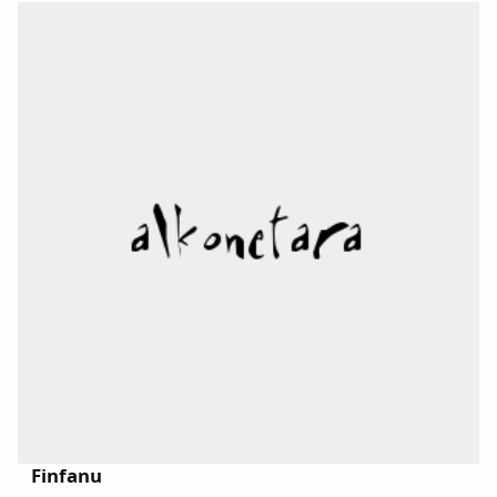
(DALLA) en : www.academiadelallingua.com...
Finfanu