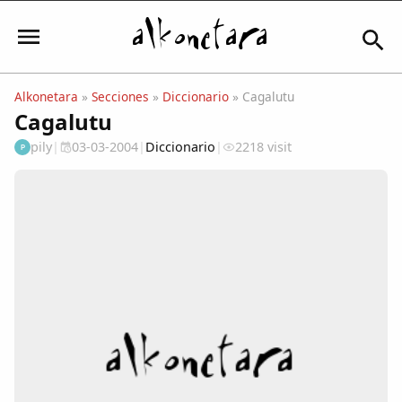
Alkonetara
»
Secciones
»
Diccionario
» Cagalutu
Cagalutu
Iniciar sesión
pily
|
03-03-2004
|
Diccionario
|
2218 visit
P
Mi Cuenta
El Tiempo
Actualidad
Comunidad