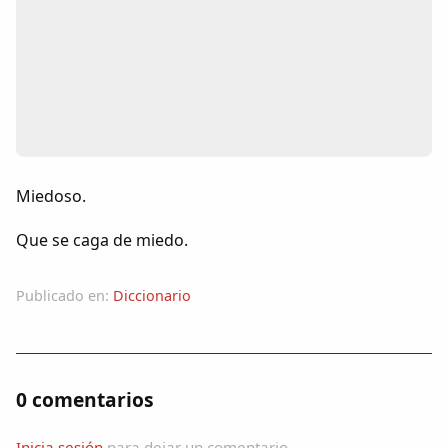
Colaboradores
AlkoTV
Biblioteca
Periódico Alconétar
Miedoso.
Foros
Que se caga de miedo.
Idiosincrasia
Publicado en:
Diccionario
Diccionario
0 comentarios
Traductor
Inicia sesión
para dejar un comentario.