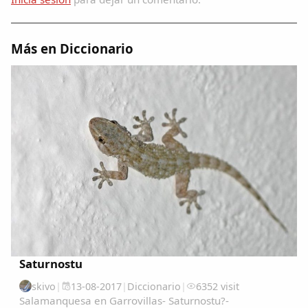
Dichos
Cancionero Local
Más en Diccionario
Apodos
Peñas
La palra
Modo oscuro
Saturnostu
skivo
|
13-08-2017
|
Diccionario
|
6352 visit
Salamanquesa en Garrovillas- Saturnostu?-