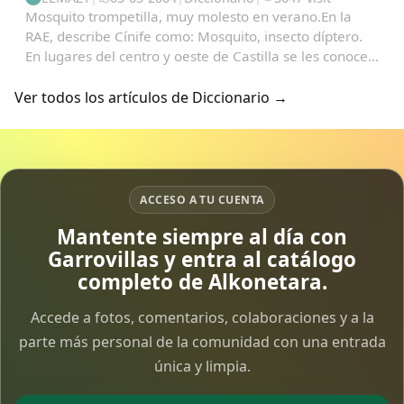
Mosquito trompetilla, muy molesto en verano.En la
RAE, describe Cínife como: Mosquito, insecto díptero.
En lugares del centro y oeste de Castilla se les conoce
como "Fínife"; y de ahí, no es vano pensar en su
transformación en: "Pífano", "Pínfano...
Ver todos los artículos de Diccionario →
ACCESO A TU CUENTA
Mantente siempre al día con
Garrovillas y entra al catálogo
completo de Alkonetara.
Accede a fotos, comentarios, colaboraciones y a la
parte más personal de la comunidad con una entrada
única y limpia.