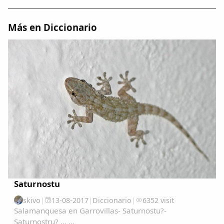
Dichos
Más en Diccionario
Cancionero Local
Apodos
Peñas
La palra
Modo oscuro
Saturnostu
skivo
|
13-08-2017
|
Diccionario
|
6352 visit
Salamanquesa en Garrovillas- Saturnostu?-
Saturnostru? ... ...