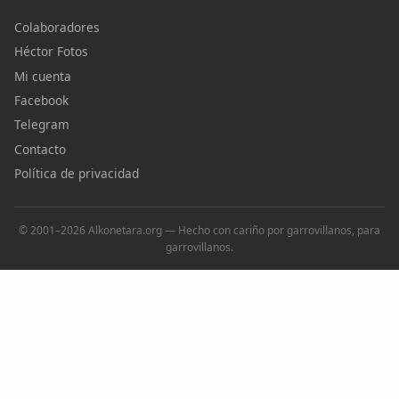
Colaboradores
Héctor Fotos
Mi cuenta
Facebook
Telegram
Contacto
Política de privacidad
© 2001–2026 Alkonetara.org — Hecho con cariño por garrovillanos, para
garrovillanos.