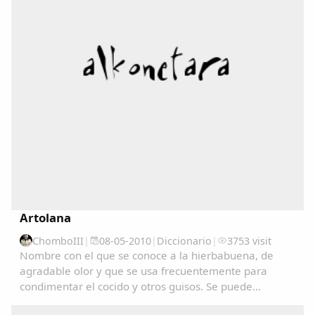
Copiar enlace
Artolana
ChomboIII
|
08-05-2010
|
Diccionario
|
3753 visit
Nombre con el que se conoce a la hierbabuena, de
agradable olor y que se usa frecuentemente para
condimentar el cocido y otros guisos. Se puede
consultar en el Diccionariu de la LLingua Asturiana