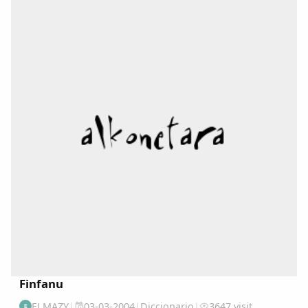
(DALLA) en : www.academiadelallingua.com...
Finfanu
ELMAZY
|
03-03-2004
|
Diccionario
|
3647 visit
E