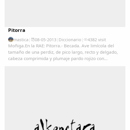
Pitorra
mastica
|
08-05-2013
|
Diccionario
|
4382 visit
Moñiga.En la RAE: Pitorra.- Becada. Ave limícola del
tamaño de una perdiz, de pico largo, recto y delgado,
cabeza comprimida y plumaje pardo rojizo con
manchas negras en las partes superiores y de color
claro finamente listado en las inferiores. Vive...