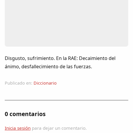
Colaboradores
AlkoTV
Biblioteca
Periódico Alconétar
Disgusto, sufrimiento. En la RAE: Decaimiento del
ánimo, desfallecimiento de las fuerzas.
Foros
Publicado en:
Diccionario
Idiosincrasia
Diccionario
0 comentarios
Traductor
Inicia sesión
para dejar un comentario.