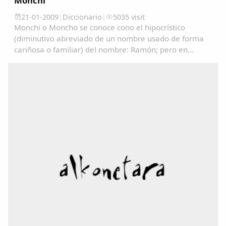
Monchi
21-01-2009
|
Diccionario
|
5035 visit
Monchi o Moncho se conoce cono el hipocrístico
(diminutivo abreviado de un nombre usado de forma
cariñosa o familiar) del nombre: Ramón; pero en
algunos lugares se utiliza como un sinónimo de
Tonto/a....