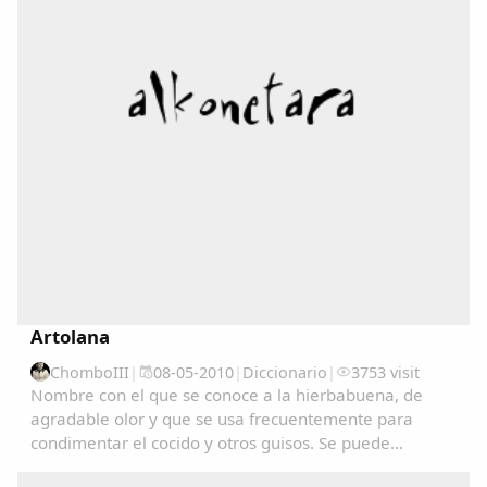
Copiar enlace
Artolana
ChomboIII
|
08-05-2010
|
Diccionario
|
3753 visit
Nombre con el que se conoce a la hierbabuena, de
agradable olor y que se usa frecuentemente para
condimentar el cocido y otros guisos. Se puede
consultar en el Diccionariu de la LLingua Asturiana