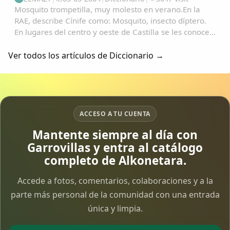
Mosquito trompetilla, muy molesto en verano.En la
RAE, describe Cínife como: Mosquito, insecto díptero.
En lugares del centro y oeste de Castilla se les conoce
como "Fínife"; y de ahí, no es vano pensar en su
transformación en: "Pífano", "Pínfano...
Ver todos los artículos de Diccionario →
ACCESO A TU CUENTA
Mantente siempre al día con
Garrovillas y entra al catálogo
completo de Alkonetara.
Accede a fotos, comentarios, colaboraciones y a la
parte más personal de la comunidad con una entrada
única y limpia.