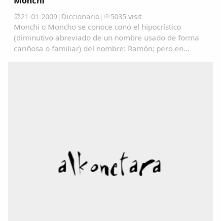
Monchi
21-01-2009
|
Diccionario
|
5035 visit
Monchi o Moncho se conoce cono el hipocrístico
(diminutivo abreviado de un nombre usado de forma
cariñosa o familiar) del nombre: Ramón; pero en
algunos lugares se utiliza como un sinónimo de
Tonto/a....