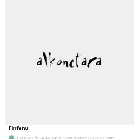
(DALLA) en : www.academiadelallingua.com...
Finfanu
ELMAZY
|
03-03-2004
|
Diccionario
|
3647 visit
E