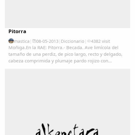
Pitorra
mastica
|
08-05-2013
|
Diccionario
|
4382 visit
Moñiga.En la RAE: Pitorra.- Becada. Ave limícola del
tamaño de una perdiz, de pico largo, recto y delgado,
cabeza comprimida y plumaje pardo rojizo con
manchas negras en las partes superiores y de color
claro finamente listado en las inferiores. Vive...