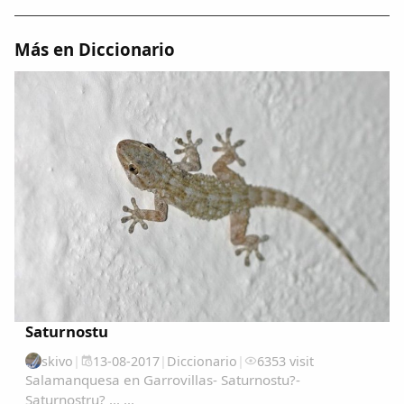
Dichos
Más en Diccionario
Cancionero Local
Apodos
Peñas
La palra
Modo oscuro
Saturnostu
skivo
|
13-08-2017
|
Diccionario
|
6353 visit
Salamanquesa en Garrovillas- Saturnostu?-
Saturnostru? ... ...