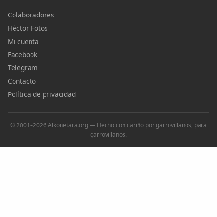
Colaboradores
Héctor Fotos
Mi cuenta
Facebook
Telegram
Contacto
Política de privacidad
© 2001–2026 Alkonetara.org — Hecho con cariño por garrovillanos, para
garrovillanos.