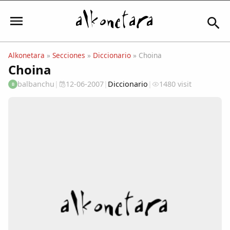
Alkonetara
»
Secciones
»
Diccionario
» Choina
Choina
Iniciar sesión
balbanchu
|
12-06-2007
|
Diccionario
|
1480 visit
B
Mi Cuenta
El Tiempo
Actualidad
Comunidad