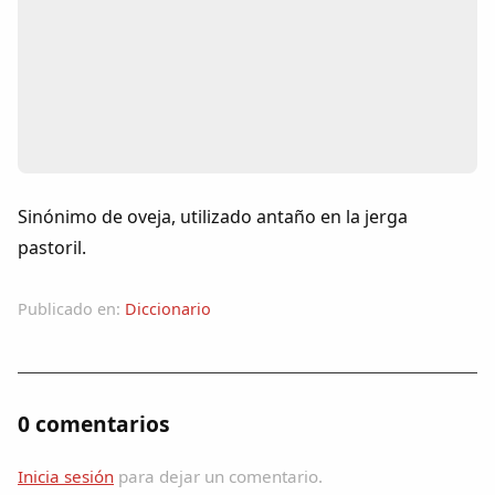
Colaboradores
AlkoTV
Biblioteca
Periódico Alconétar
Sinónimo de oveja, utilizado antaño en la jerga
pastoril.
Foros
Publicado en:
Diccionario
Idiosincrasia
Diccionario
0 comentarios
Traductor
Inicia sesión
para dejar un comentario.