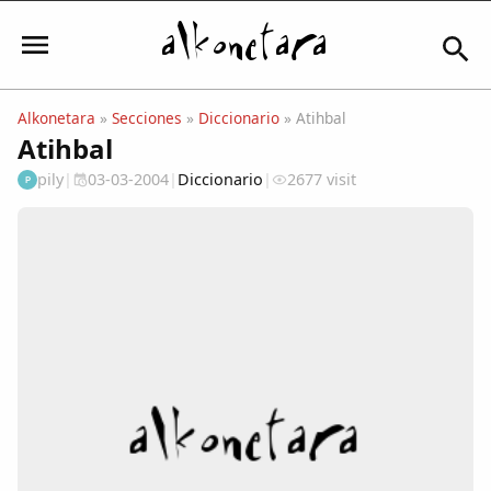
Alkonetara
»
Secciones
»
Diccionario
» Atihbal
Atihbal
Iniciar sesión
pily
|
03-03-2004
|
Diccionario
|
2677 visit
P
Mi Cuenta
El Tiempo
Actualidad
Comunidad