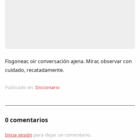
Colaboradores
AlkoTV
Biblioteca
Periódico Alconétar
Fisgonear, oir conversación ajena. Mirar, observar con
cuidado, recatadamente.
Foros
Publicado en:
Diccionario
Idiosincrasia
Diccionario
0 comentarios
Traductor
Inicia sesión
para dejar un comentario.