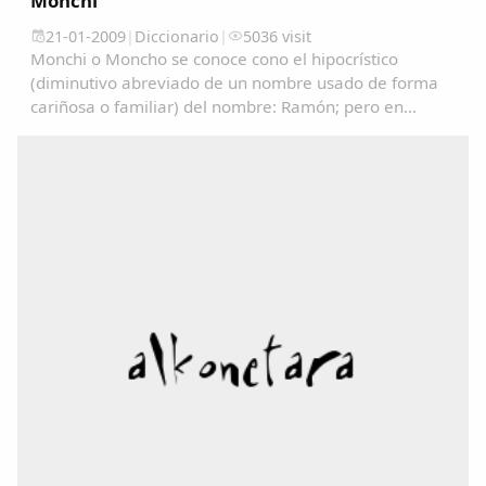
Monchi
21-01-2009
|
Diccionario
|
5036 visit
Monchi o Moncho se conoce cono el hipocrístico
(diminutivo abreviado de un nombre usado de forma
cariñosa o familiar) del nombre: Ramón; pero en
algunos lugares se utiliza como un sinónimo de
Tonto/a....