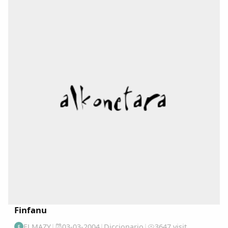
(DALLA) en : www.academiadelallingua.com...
Finfanu
ELMAZY
|
03-03-2004
|
Diccionario
|
3647 visit
E