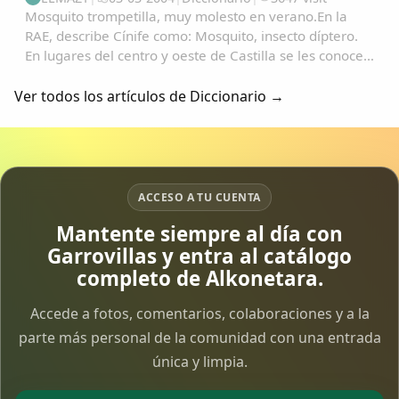
Mosquito trompetilla, muy molesto en verano.En la
RAE, describe Cínife como: Mosquito, insecto díptero.
En lugares del centro y oeste de Castilla se les conoce
como "Fínife"; y de ahí, no es vano pensar en su
transformación en: "Pífano", "Pínfano...
Ver todos los artículos de Diccionario →
ACCESO A TU CUENTA
Mantente siempre al día con
Garrovillas y entra al catálogo
completo de Alkonetara.
Accede a fotos, comentarios, colaboraciones y a la
parte más personal de la comunidad con una entrada
única y limpia.