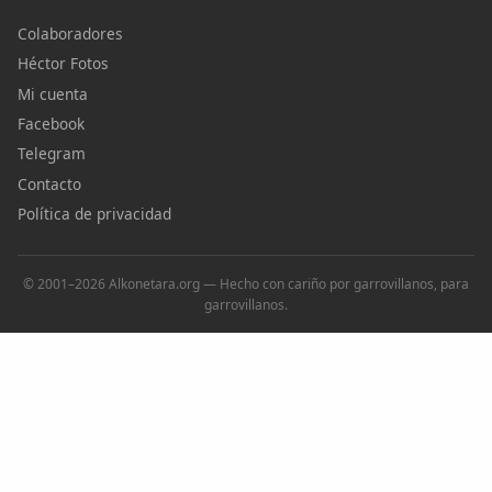
Colaboradores
Héctor Fotos
Mi cuenta
Facebook
Telegram
Contacto
Política de privacidad
© 2001–2026 Alkonetara.org — Hecho con cariño por garrovillanos, para
garrovillanos.