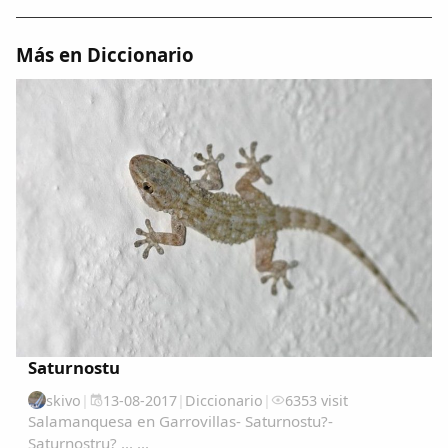
Dichos
Más en Diccionario
Cancionero Local
Apodos
Peñas
La palra
Modo oscuro
Saturnostu
skivo
|
13-08-2017
|
Diccionario
|
6353 visit
Salamanquesa en Garrovillas- Saturnostu?-
Saturnostru? ... ...