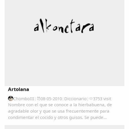
Copiar enlace
Artolana
ChomboIII
|
08-05-2010
|
Diccionario
|
3753 visit
Nombre con el que se conoce a la hierbabuena, de
agradable olor y que se usa frecuentemente para
condimentar el cocido y otros guisos. Se puede
consultar en el Diccionariu de la LLingua Asturiana