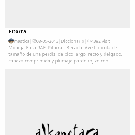
Pitorra
mastica
|
08-05-2013
|
Diccionario
|
4382 visit
Moñiga.En la RAE: Pitorra.- Becada. Ave limícola del
tamaño de una perdiz, de pico largo, recto y delgado,
cabeza comprimida y plumaje pardo rojizo con
manchas negras en las partes superiores y de color
claro finamente listado en las inferiores. Vive...