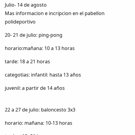
Dichos
Julio- 14 de agosto
Mas informacion e incripcion en el pabellon
Cancionero Local
polideportivo
20- 21 de julio: ping-pong
Apodos
horario:mañana: 10 a 13 horas
Peñas
tarde: 18 a 21 horas
La palra
categotias: infantil: hasta 13 años
Modo oscuro
juvenil: a partir de 14 años
22 a 27 de julio: baloncesto 3x3
horario: mañana: 10-13 horas