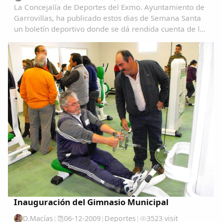
La Concejalía de Deportes del Exmo. Ayuntamiento de
Garrovillas, ha publicado estos dias de Semana Santa
un boletín deportivo donde se dá rendida cuenta de las
actividades que se han llevado a cabo desde las
navidades. Aquí lo vamos a desarrollar...
Inauguración del Gimnasio Municipal
D.Macías
|
06-12-2009
|
Deportes
|
3523 visit