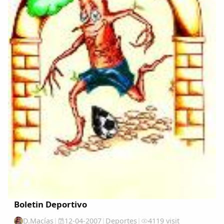
Boletin Deportivo
D.Macías
|
12-04-2007
|
Deportes
|
4119 visit