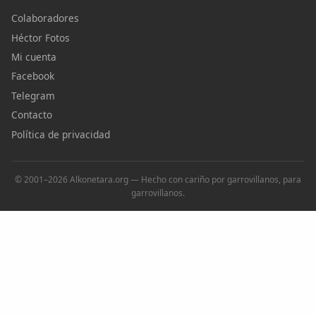
Colaboradores
Héctor Fotos
Mi cuenta
Facebook
Telegram
Contacto
Política de privacidad
© 2001–2026 Alkonetara.org — Hecho con cariño por garrovillanos, para
garrovillanos.