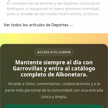
El Consejero de los Jóvenes y del Deporte, Carlos Javier
Rodríguez, a inaugurado el nuevo gimnasio municipal,
junto al Alcalde de Garrovillas Pedro Martín, el Director
General de Deportes Fabián Quesada Gómez, el
presidente de la Mancomunidad Tajo...
Ver todos los artículos de Deportes →
ACCESO A TU CUENTA
Mantente siempre al día con
Garrovillas y entra al catálogo
completo de Alkonetara.
Accede a fotos, comentarios, colaboraciones y a la
parte más personal de la comunidad con una entrada
única y limpia.