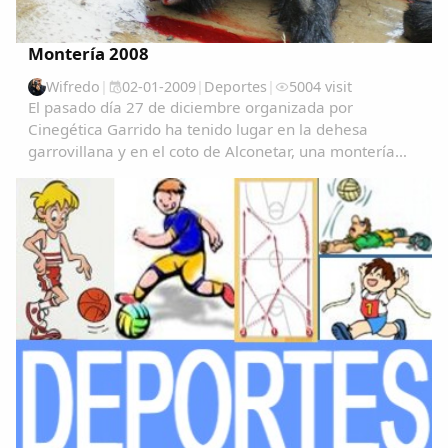
Montería 2008
Comparte
Wifredo
|
02-01-2009
|
Deportes
|
5004 visit
El pasado día 27 de diciembre organizada por
Compartir en Facebook
Cinegética Garrido ha tenido lugar en la dehesa
Compartir en Twitter
garrovillana y en el coto de Alconetar, una montería
con la participación de más de 50 cazadores y un
resultado de 31 guarros cobrados, de los que 8 eran...
Copiar enlace