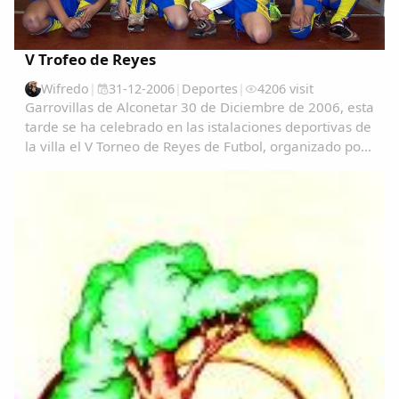
V Trofeo de Reyes
Wifredo
|
31-12-2006
|
Deportes
|
4206 visit
Garrovillas de Alconetar 30 de Diciembre de 2006, esta
tarde se ha celebrado en las istalaciones deportivas de
la villa el V Torneo de Reyes de Futbol, organizado por
la Concejalia de Deportes y con la participación de
nuestros vecinos de Navas del...