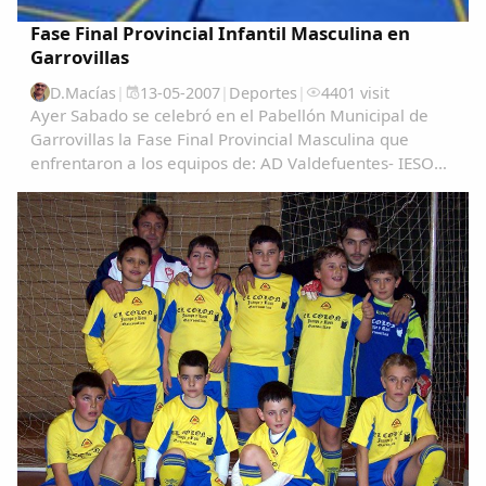
Fase Final Provincial Infantil Masculina en
Garrovillas
D.Macías
|
13-05-2007
|
Deportes
|
4401 visit
Ayer Sabado se celebró en el Pabellón Municipal de
Garrovillas la Fase Final Provincial Masculina que
enfrentaron a los equipos de: AD Valdefuentes- IESO
"Cella Vinaria" de Ceclavin, empatando a 1-1 y
resolviendose el partido en los penaltis en...