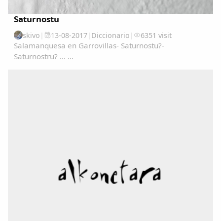
Saturnostu
skivo
|
13-08-2017
|
Diccionario
|
6351 visit
Salamanquesa en Garrovillas- Saturnostu?-
Saturnostru? ... ...