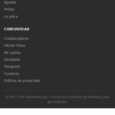
Apodos
Peñas
La palra
COMUNIDAD
Colaboradores
Héctor Fotos
Mi cuenta
Facebook
Telegram
Contacto
Política de privacidad
© 2001–2026 Alkonetara.org — Hecho con cariño por garrovillanos, para
garrovillanos.