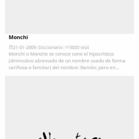
Monchi
21-01-2009
|
Diccionario
|
5035 visit
Monchi o Moncho se conoce cono el hipocrístico
(diminutivo abreviado de un nombre usado de forma
cariñosa o familiar) del nombre: Ramón; pero en
algunos lugares se utiliza como un sinónimo de
Tonto/a....