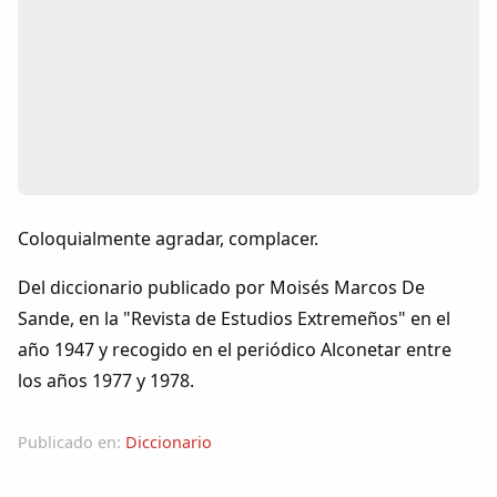
Colaboradores
AlkoTV
Biblioteca
Periódico Alconétar
Coloquialmente agradar, complacer.
Foros
Del diccionario publicado por Moisés Marcos De
Sande, en la "Revista de Estudios Extremeños" en el
Idiosincrasia
año 1947 y recogido en el periódico Alconetar entre
los años 1977 y 1978.
Diccionario
Publicado en:
Diccionario
Traductor