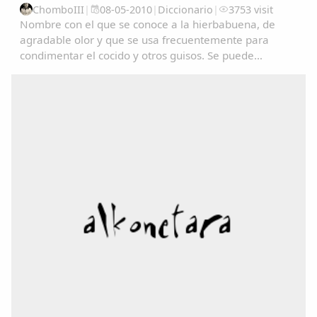
ChomboIII
|
08-05-2010
|
Diccionario
|
3753 visit
Nombre con el que se conoce a la hierbabuena, de
agradable olor y que se usa frecuentemente para
condimentar el cocido y otros guisos. Se puede
consultar en el Diccionariu de la LLingua Asturiana
(DALLA) en : www.academiadelallingua.com...