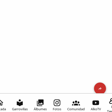
tada
Garrovillas
Álbumes
Fotos
Comunidad
AlkoTV
Ti