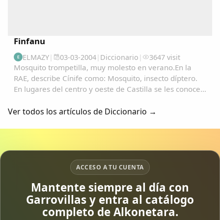
Finfanu
ELMAZY
|
03-03-2004
|
Diccionario
|
3647 visit
E
Mosquito trompetilla, muy molesto en verano.En la
RAE, describe Cínife como: Mosquito, insecto díptero.
En lugares del centro y oeste de Castilla se les conoce
como "Fínife"; y de ahí, no es vano pensar en su
transformación en: "Pífano", "Pínfano...
Ver todos los artículos de Diccionario →
ACCESO A TU CUENTA
Mantente siempre al día con
Garrovillas y entra al catálogo
completo de Alkonetara.