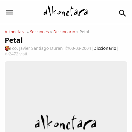
Alkonetara
»
Secciones
»
Diccionario
» Petal
Petal
Iniciar sesión
Fco. Javier Santiago Duran
|
03-03-2004
|
Diccionario
|
2472 visit
Mi Cuenta
El Tiempo
Actualidad
Comunidad