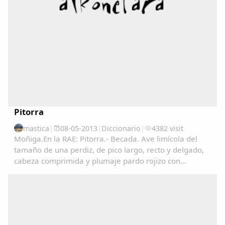
Pitorra
mastica
|
08-05-2013
|
Diccionario
|
4382 visit
Moñiga.En la RAE: Pitorra.- Becada. Ave limícola del
tamaño de una perdiz, de pico largo, recto y delgado,
cabeza comprimida y plumaje pardo rojizo con
manchas negras en las partes superiores y de color
claro finamente listado en las inferiores. Vive...