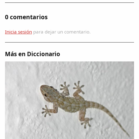
Dichos
0 comentarios
Cancionero Local
Inicia sesión
para dejar un comentario.
Apodos
Más en Diccionario
Peñas
La palra
Modo oscuro