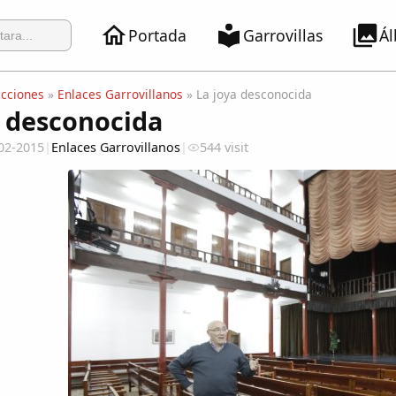
Portada
Garrovillas
Á
ecciones
»
Enlaces Garrovillanos
» La joya desconocida
a desconocida
02-2015
|
Enlaces Garrovillanos
|
544 visit