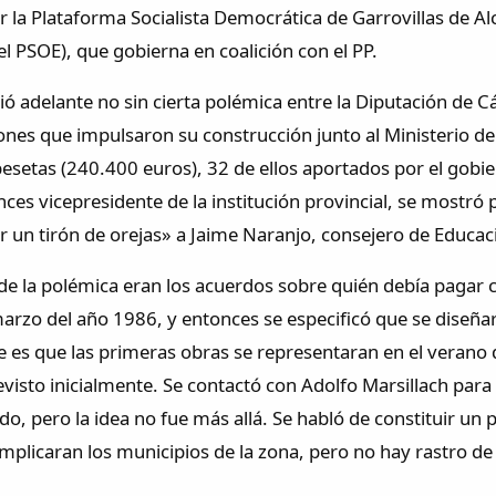
r la Plataforma Socialista Democrática de Garrovillas de A
el PSOE), que gobierna en coalición con el PP.
lió adelante no sin cierta polémica entre la Diputación de 
nes que impulsaron su construcción junto al Ministerio de C
pesetas (240.400 euros), 32 de ellos aportados por el gobi
ces vicepresidente de la institución provincial, se mostró p
r un tirón de orejas» a Jaime Naranjo, consejero de Educac
de la polémica eran los acuerdos sobre quién debía pagar c
arzo del año 1986, y entonces se especificó que se diseñ
 es que las primeras obras se representaran en el verano 
evisto inicialmente. Se contactó con Adolfo Marsillach par
o, pero la idea no fue más allá. Se habló de constituir un 
implicaran los municipios de la zona, pero no hay rastro de