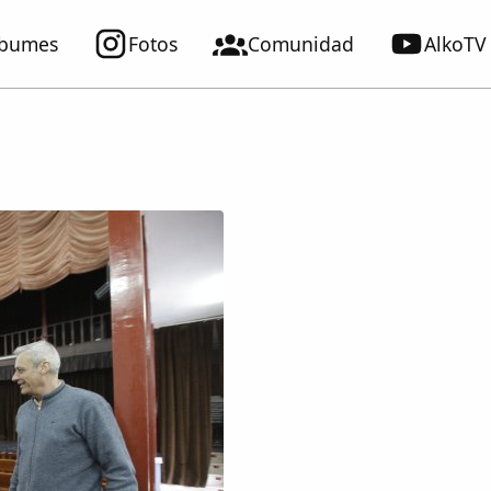
lbumes
Fotos
Comunidad
AlkoTV