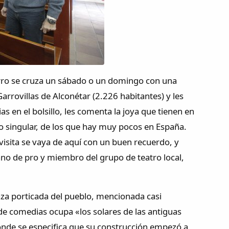
zarro se cruza un sábado o un domingo con una
arrovillas de Alconétar (2.226 habitantes) y les
s en el bolsillo, les comenta la joya que tienen en
co singular, de los que hay muy pocos en España.
isita se vaya de aquí con un buen recuerdo, y
ano de pro y miembro del grupo de teatro local,
laza porticada del pueblo, mencionada casi
 de comedias ocupa «los solares de las antiguas
donde se especifica que su construcción empezó a