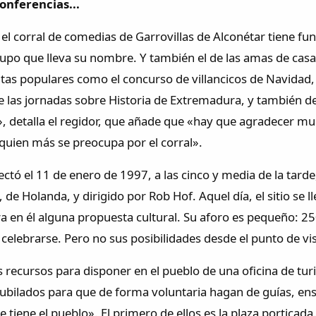
onferencias...
 el corral de comedias de Garrovillas de Alconétar tiene fu
rupo que lleva su nombre. Y también el de las amas de cas
itas populares como el concurso de villancicos de Navidad,
de las jornadas sobre Historia de Extremadura, y tambié
, detalla el regidor, que añade que «hay que agradecer muc
 quien más se preocupa por el corral».
ectó el 11 de enero de 1997, a las cinco y media de la tarde
, de Holanda, y dirigido por Rob Hof. Aquel día, el sitio se 
a en él alguna propuesta cultural. Su aforo es pequeño: 250
celebrarse. Pero no sus posibilidades desde el punto de vist
recursos para disponer en el pueblo de una oficina de turi
ubilados para que de forma voluntaria hagan de guías, ense
e tiene el pueblo». El primero de ellos es la plaza porticad