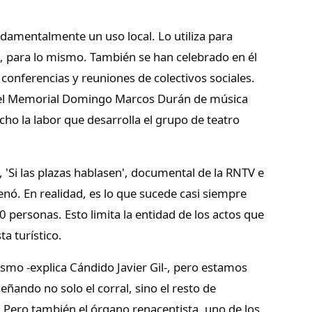
ndamentalmente un uso local. Lo utiliza para
a, para lo mismo. También se han celebrado en él
 conferencias y reuniones de colectivos sociales.
n del Memorial Domingo Marcos Durán de música
ho la labor que desarrolla el grupo de teatro
, 'Si las plazas hablasen', documental de la RNTV e
llenó. En realidad, es lo que sucede casi siempre
 personas. Esto limita la entidad de los actos que
a turístico.
smo -explica Cándido Javier Gil-, pero estamos
ñando no solo el corral, sino el resto de
a. Pero también el órgano renacentista, uno de los