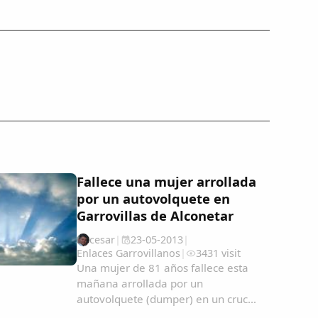
Fallece una mujer arrollada
por un autovolquete en
Garrovillas de Alconetar
cesar
|
23-05-2013
|
Enlaces Garrovillanos
|
3431 visit
Una mujer de 81 años fallece esta
mañana arrollada por un
autovolquete (dumper) en un cruce
a las afueras de Garrovillas de