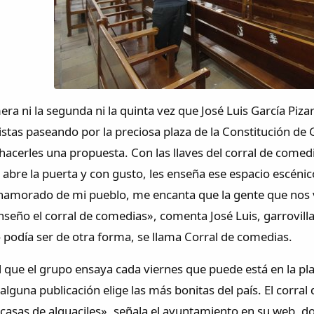
mera ni la segunda ni la quinta vez que José Luis García Pi
istas paseando por la preciosa plaza de la Constitución de G
acerles una propuesta. Con las llaves del corral de comedia
s abre la puerta y con gusto, les enseña ese espacio escéni
namorado de mi pueblo, me encanta que la gente que nos v
enseño el corral de comedias», comenta José Luis, garrovill
podía ser de otra forma, se llama Corral de comedias.
el que el grupo ensaya cada viernes que puede está en la p
lguna publicación elige las más bonitas del país. El corral
y casas de alguaciles», señala el ayuntamiento en su web, 