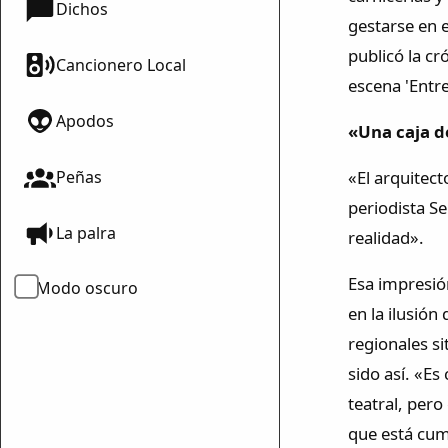
Dichos
gestarse en 
publicó la c
Cancionero Local
escena 'Entre
Apodos
«Una caja 
«El arquitec
Peñas
periodista S
La palra
realidad».
Esa impresió
Modo oscuro
en la ilusión
regionales s
sido así. «Es
teatral, pero
que está cump