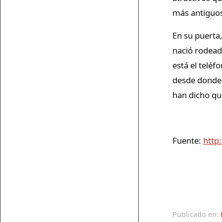
más antiguos
En su puerta,
ar enlace
nació rodeado
está el teléf
desde donde h
han dicho que
Fuente:
http
Publicado en: