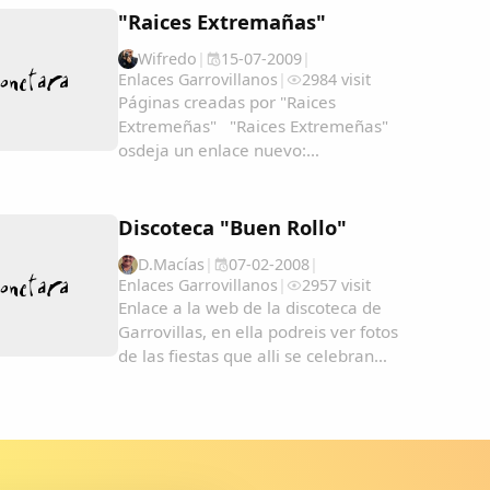
Alconetar, según informa el servicio
"Raices Extremañas"
de emergencias 112 de
Wifredo
|
15-07-2009
|
Extremadura.El accidente se ha
Enlaces Garrovillanos
|
2984 visit
producido a las 9.30 de la mañana
Páginas creadas por "Raices
en...
Extremeñas" "Raices Extremeñas"
osdeja un enlace nuevo:
htt://feminas.zobyhost.com ...
Discoteca "Buen Rollo"
D.Macías
|
07-02-2008
|
Enlaces Garrovillanos
|
2957 visit
Enlace a la web de la discoteca de
Garrovillas, en ella podreis ver fotos
de las fiestas que alli se celebran
como la espuma, fiesta de navidad,
fiestas sexys, San Anton, San Blas,
carnavales, etc.......