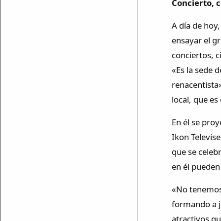
Concierto, c
A día de hoy,
ensayar el g
conciertos, c
«Es la sede 
renacentista»
local, que es
En él se proy
Ikon Televise
mparte
que se celebr
mpartir
en él pueden 
cebook
mpartir
«No tenemos 
 Twitter
formando a j
atractivos qu