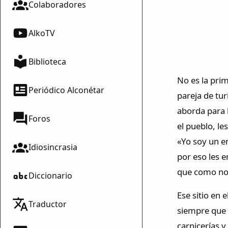
Colaboradores
AlkoTV
Biblioteca
No es la pri
Periódico Alconétar
pareja de tur
aborda para h
Foros
el pueblo, le
«Yo soy un e
Idiosincrasia
por eso les 
que como no 
Diccionario
Ese sitio en 
Traductor
siempre que a
carnicerías 