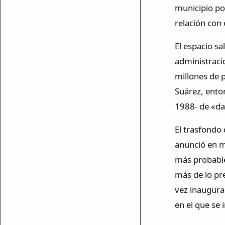
municipio po
relación con 
El espacio sa
administracio
millones de 
Suárez, enton
1988- de «da
El trasfondo 
anunció en m
más probable
más de lo pr
vez inaugurad
en el que se 