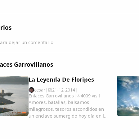
rios
ara dejar un comentario.
aces Garrovillanos
La Leyenda De Floripes
cesar
|
21-12-2014
|
Enlaces Garrovillanos
|
4009 visit
Amores, batallas, balsamos
milagrosos, tesoros escondidos en
un enclave sumergido hoy día en las
aguas del Tajo.El Castillo de
Rocafrida o Castillo de Floripes es
una fortaleza, de estilo gótico,