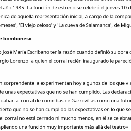
el año 1985. La función de estreno se celebró el jueves 10
rónica de aquella representación inicial, a cargo de la com
meses', 'El viejo celoso' y 'La cueva de Salamanca', de Mig
de bombones»
to José María Escribano tenía razón cuando definió su obr
ergio Lorenzo, a quien el corral recién inaugurado le parec
n sorprendente la experimentan hoy algunos de los que visi
 de unas expectativas que no se han cumplido. Las declaraci
ituaban al corral de comedias de Garrovillas como una futu
 cierto que no se han cumplido las expectativas en lo que se 
 el corral no está cerrado ni mucho menos, en él se celebr
liendo una función muy importante más allá del teatro», re