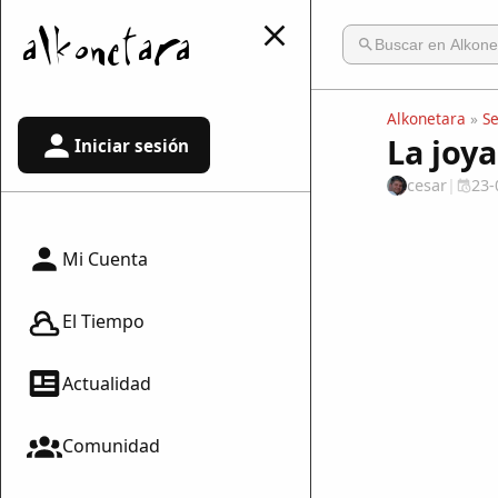
Alkonetara
»
S
La joy
Iniciar sesión
cesar
|
23-
Mi Cuenta
El Tiempo
Actualidad
Comunidad