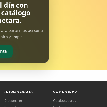
 día con
l catálogo
etara.
 a la parte más personal
ica y limpia.
enta
IDIOSINCRASIA
COMUNIDAD
Diccionario
Colaboradores