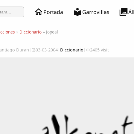
Portada
Garrovillas
Á
ecciones
»
Diccionario
» Jopeal
 Santiago Duran
|
03-03-2004
|
Diccionario
|
2405 visit