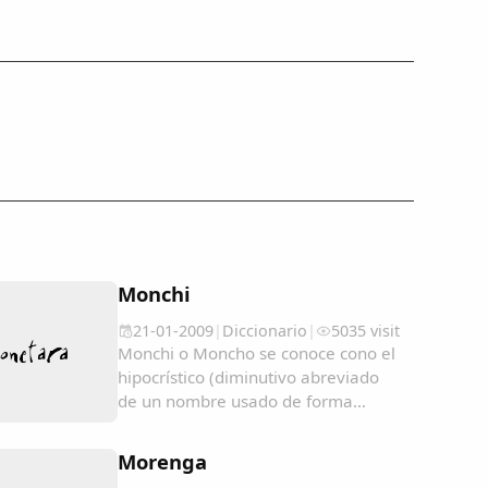
Monchi
21-01-2009
|
Diccionario
|
5035 visit
Monchi o Moncho se conoce cono el
hipocrístico (diminutivo abreviado
de un nombre usado de forma
cariñosa o familiar) del nombre:
Ramón; pero en algunos lugares se
Morenga
utiliza como un sinónimo de