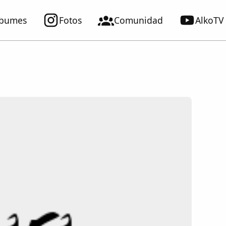
lbumes
Fotos
Comunidad
AlkoTV