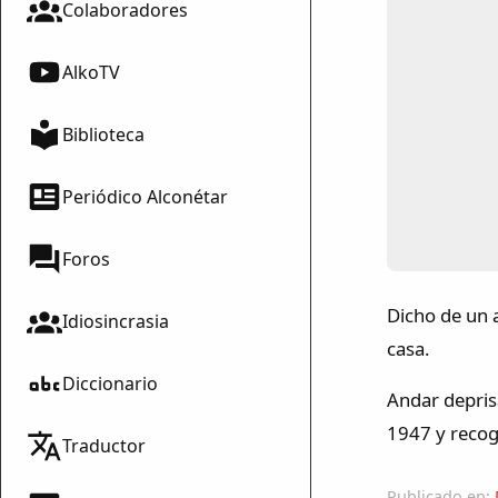
Colaboradores
AlkoTV
Biblioteca
Periódico Alconétar
Foros
Dicho de un 
Idiosincrasia
casa.
Diccionario
Andar depris
1947 y recog
Traductor
Publicado en: