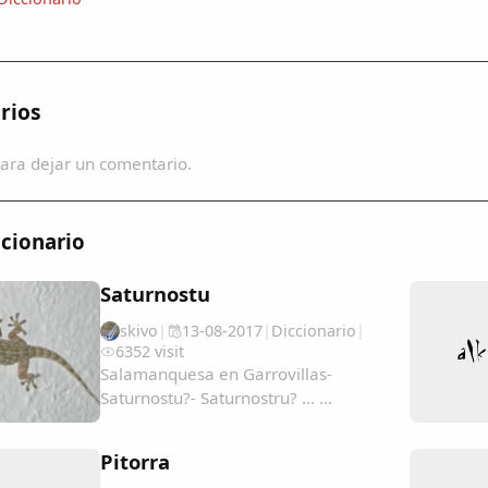
rios
ara dejar un comentario.
cionario
Saturnostu
skivo
|
13-08-2017
|
Diccionario
|
6352 visit
Salamanquesa en Garrovillas-
Saturnostu?- Saturnostru? ... ...
Pitorra