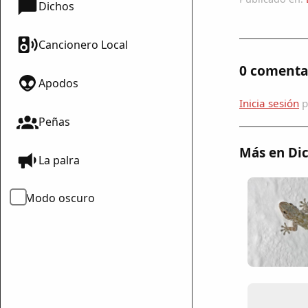
Dichos
Cancionero Local
0 comenta
Apodos
Inicia sesión
p
Peñas
Más en Dic
La palra
mparte
mpartir
Modo oscuro
cebook
mpartir
 Twitter