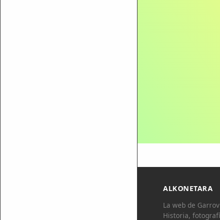
ALKONETARA
La web de Garrovi
Historia, fotograf