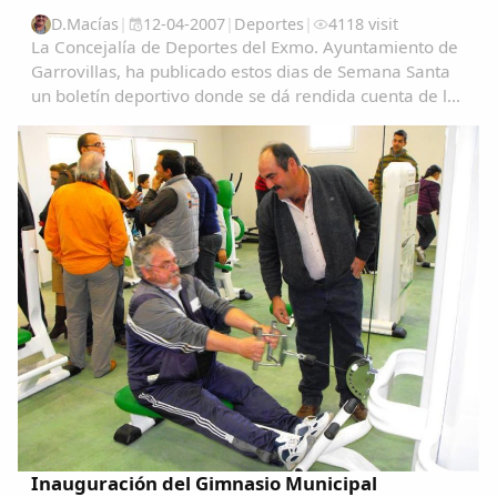
D.Macías
|
12-04-2007
|
Deportes
|
4118 visit
La Concejalía de Deportes del Exmo. Ayuntamiento de
Garrovillas, ha publicado estos dias de Semana Santa
un boletín deportivo donde se dá rendida cuenta de las
actividades que se han llevado a cabo desde las
navidades. Aquí lo vamos a desarrollar...
Inauguración del Gimnasio Municipal