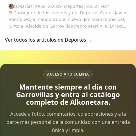
D.Macías
|
06-12-2009
|
Deportes
|
3523 visit
El Consejero de los Jóvenes y del Deporte, Carlos Javier
Rodríguez, a inaugurado el nuevo gimnasio municipal,
junto al Alcalde de Garrovillas Pedro Martín, el Director
General de Deportes Fabián Quesada Gómez, el
presidente de la Mancomunidad Tajo...
Ver todos los artículos de Deportes →
ACCESO A TU CUENTA
Mantente siempre al día con
Garrovillas y entra al catálogo
completo de Alkonetara.
Accede a fotos, comentarios, colaboraciones y a la
parte más personal de la comunidad con una entrada
única y limpia.