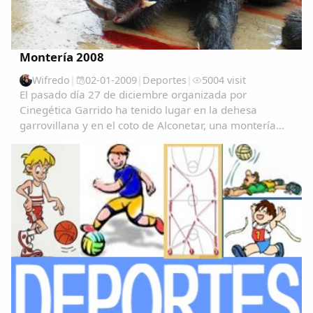
Montería 2008
Wifredo
|
02-01-2009
|
Deportes
|
5004 visit
El pasado día 27 de diciembre organizada por
Cinegética Garrido ha tenido lugar en la dehesa
garrovillana y en el coto de Alconetar, una montería
con la participación de más de 50 cazadores y un
resultado de 31 guarros cobrados, de los que 8 eran...