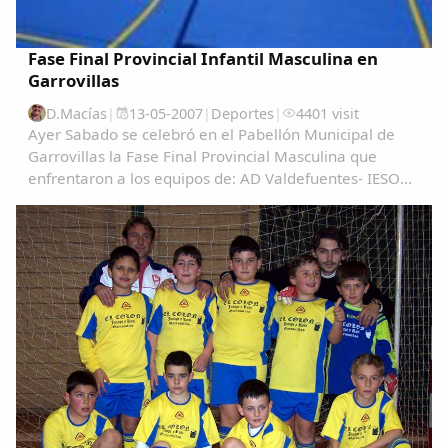
Fase Final Provincial Infantil Masculina en
Garrovillas
D.Macías
|
13-05-2007
|
Deportes
|
4401 visit
Ayer Sabado se celebró en el Pabellón Municipal de
Garrovillas la Fase Final Provincial Masculina que
enfrentaron a los equipos de: AD Valdefuentes- IESO
"Cella Vinaria" de Ceclavin, empatando a 1-1 y
resolviendose el partido en los penaltis en...