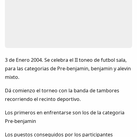
Colaboradores
AlkoTV
Biblioteca
Periódico Alconétar
3 de Enero 2004. Se celebra el II toneo de futbol sala,
para las categorias de Pre-benjamin, benjamin y alevin
Foros
mixto.
Idiosincrasia
Dá comienzo el torneo con la banda de tambores
recorriendo el recinto deportivo.
Diccionario
Los primeros en enfrentarse son los de la categoria
Pre-benjamin
Traductor
Los puestos conseguidos por los participantes