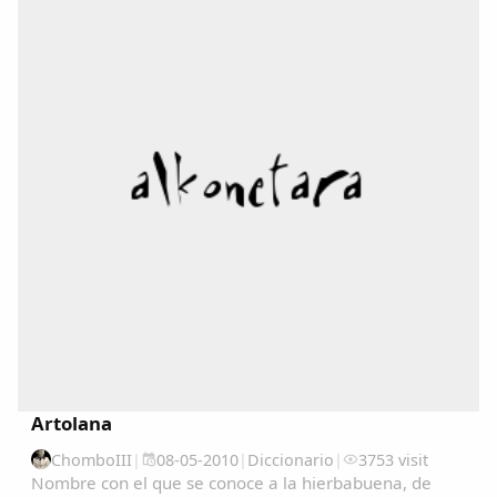
Copiar enlace
Artolana
ChomboIII
|
08-05-2010
|
Diccionario
|
3753 visit
Nombre con el que se conoce a la hierbabuena, de