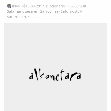
skivo
|
13-08-2017
|
Diccionario
|
6353 visit
Salamanquesa en Garrovillas- Saturnostu?-
Saturnostru? ... ...