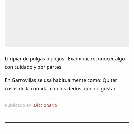
Colaboradores
AlkoTV
Biblioteca
Periódico Alconétar
Limpiar de pulgas o piojos. Examinar, reconocer algo
con cuidado y por partes.
Foros
En Garrovillas se usa habitualmente como: Quitar
Idiosincrasia
cosas de la comida, con los dedos, que no gustan.
Diccionario
Publicado en:
Diccionario
Traductor