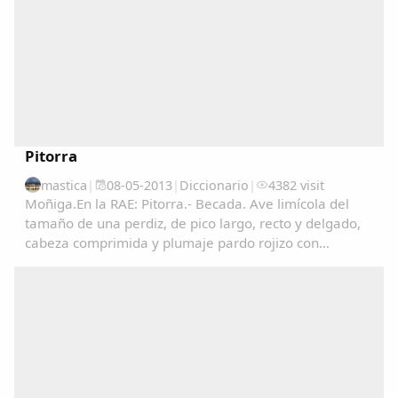
Pitorra
mastica
|
08-05-2013
|
Diccionario
|
4382 visit
Moñiga.En la RAE: Pitorra.- Becada. Ave limícola del
tamaño de una perdiz, de pico largo, recto y delgado,
cabeza comprimida y plumaje pardo rojizo con
manchas negras en las partes superiores y de color
claro finamente listado en las inferiores. Vive...