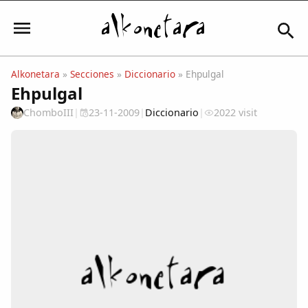
Alkonetara
»
Secciones
»
Diccionario
» Ehpulgal
Ehpulgal
Iniciar sesión
ChomboIII
|
23-11-2009
|
Diccionario
|
2022 visit
Mi Cuenta
El Tiempo
Actualidad
Comunidad