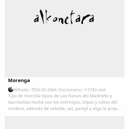
Morenga
Wifredo
|
03-03-2004
|
Diccionario
|
3783 visit
Tipo de morcilla tipica de Las Navas del Madroño y
Comparte
Garrovillas hecha con los entresijos, tripas y callos del
Compartir en Facebook
cordero, además de cebolla, sal, perejil y algo la propia
sangre del cordero....
Compartir en Twitter