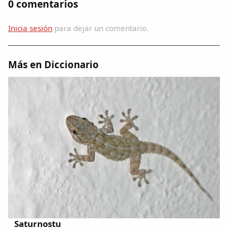
0 comentarios
Dichos
Inicia sesión
para dejar un comentario.
Cancionero Local
Apodos
Más en Diccionario
Peñas
La palra
Modo oscuro
Saturnostu