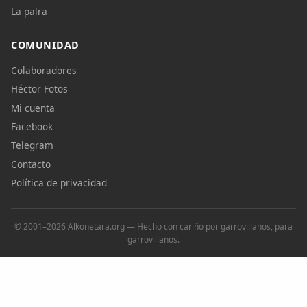
La palra
COMUNIDAD
Colaboradores
Héctor Fotos
Mi cuenta
Facebook
Telegram
Contacto
Política de privacidad
© 2001–2026 Alkonetara.org — Hecho con cariño por garrovillanos, para
garrovillanos.