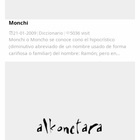
Monchi
21-01-2009
|
Diccionario
|
5036 visit
Monchi o Moncho se conoce cono el hipocrístico
(diminutivo abreviado de un nombre usado de forma
cariñosa o familiar) del nombre: Ramón; pero en
algunos lugares se utiliza como un sinónimo de
Tonto/a....