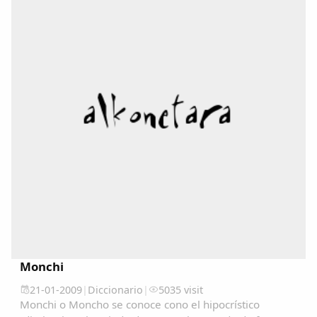
Monchi
21-01-2009
|
Diccionario
|
5035 visit
Monchi o Moncho se conoce cono el hipocrístico