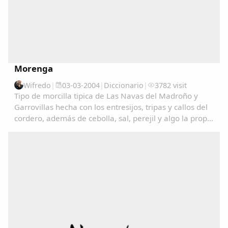
Morenga
Wifredo
|
03-03-2004
|
Diccionario
|
3782 visit
Tipo de morcilla tipica de Las Navas del Madroño y
Garrovillas hecha con los entresijos, tripas y callos del
cordero, además de cebolla, sal, perejil y algo la propia
sangre del cordero....
Comparte
Compartir en Facebook
Compartir en Twitter