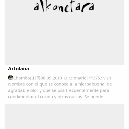
Copiar enlace
Artolana
ChomboIII
|
08-05-2010
|
Diccionario
|
3753 visit
Nombre con el que se conoce a la hierbabuena, de
agradable olor y que se usa frecuentemente para
condimentar el cocido y otros guisos. Se puede
consultar en el Diccionariu de la LLingua Asturiana
(DALLA) en : www.academiadelallingua.com...