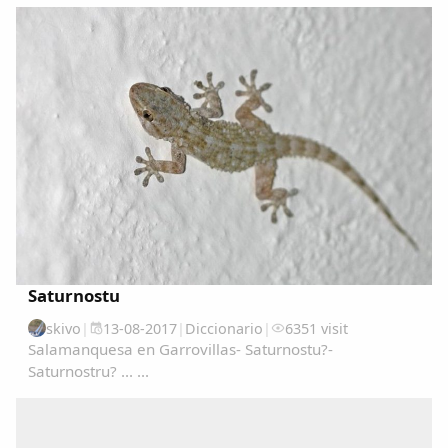
Dichos
Cancionero Local
Apodos
Peñas
La palra
Modo oscuro
Saturnostu
skivo
|
13-08-2017
|
Diccionario
|
6351 visit
Salamanquesa en Garrovillas- Saturnostu?-
Saturnostru? ... ...