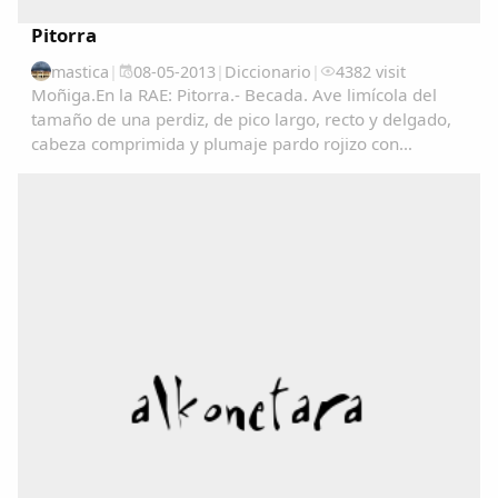
Pitorra
mastica
|
08-05-2013
|
Diccionario
|
4382 visit
Moñiga.En la RAE: Pitorra.- Becada. Ave limícola del
tamaño de una perdiz, de pico largo, recto y delgado,
cabeza comprimida y plumaje pardo rojizo con
manchas negras en las partes superiores y de color
claro finamente listado en las inferiores. Vive...