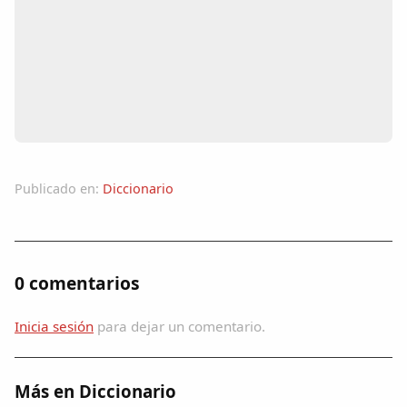
Colaboradores
AlkoTV
Biblioteca
Periódico Alconétar
Publicado en:
Diccionario
Foros
Idiosincrasia
0 comentarios
Diccionario
Inicia sesión
para dejar un comentario.
Traductor
Más en Diccionario