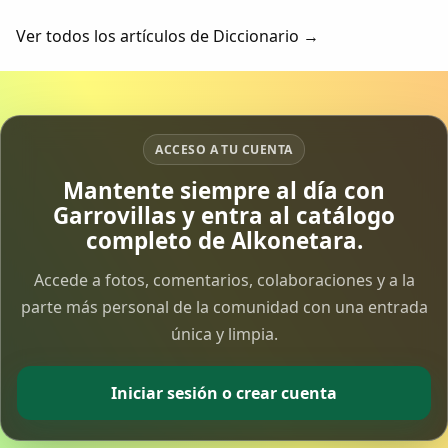
como "Fínife"; y de ahí, no es vano pensar en su
transformación en: "Pífano", "Pínfano...
Ver todos los artículos de Diccionario →
ACCESO A TU CUENTA
Mantente siempre al día con
Garrovillas y entra al catálogo
completo de Alkonetara.
Accede a fotos, comentarios, colaboraciones y a la
parte más personal de la comunidad con una entrada
única y limpia.
Iniciar sesión o crear cuenta