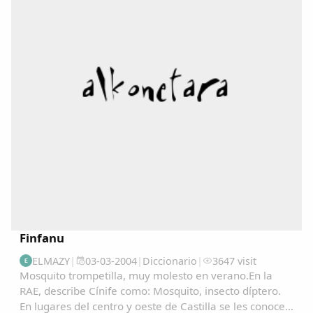
Finfanu
ELMAZY
|
03-03-2004
|
Diccionario
|
3647 visit
E
Mosquito trompetilla, muy molesto en verano.En la
RAE, describe Cínife como: Mosquito, insecto díptero.
En lugares del centro y oeste de Castilla se les conoce