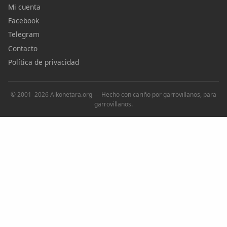
Mi cuenta
Facebook
Telegram
Contacto
Política de privacidad
© 2001–2026 Alkonetara.org — Hecho con cariño por garrovillanos, para
garrovillanos.