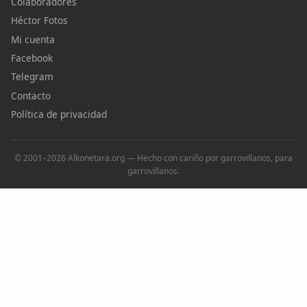
Colaboradores
Héctor Fotos
Mi cuenta
Facebook
Telegram
Contacto
Política de privacidad
© 2001–2026 Alkonetara.org — Hecho con cariño por garrovillanos, para
garrovillanos.