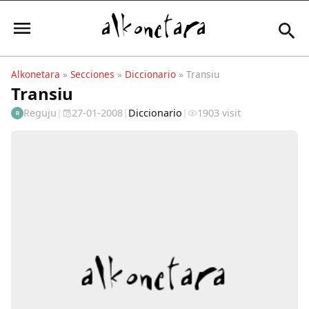
Alkonetara
»
Secciones
»
Diccionario
» Transiu
Transiu
Iniciar sesión
Reguju
|
27-01-2008
|
Diccionario
|
1903 visit
R
Mi Cuenta
El Tiempo
Actualidad
Comunidad