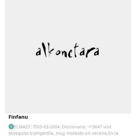
Finfanu
ELMAZY
|
03-03-2004
|
Diccionario
|
3647 visit
E
Mosquito trompetilla, muy molesto en verano.En la