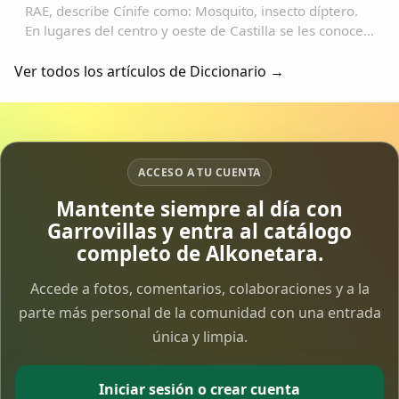
RAE, describe Cínife como: Mosquito, insecto díptero.
En lugares del centro y oeste de Castilla se les conoce
como "Fínife"; y de ahí, no es vano pensar en su
transformación en: "Pífano", "Pínfano...
Ver todos los artículos de Diccionario →
ACCESO A TU CUENTA
Mantente siempre al día con
Garrovillas y entra al catálogo
completo de Alkonetara.
Accede a fotos, comentarios, colaboraciones y a la
parte más personal de la comunidad con una entrada
única y limpia.
Iniciar sesión o crear cuenta