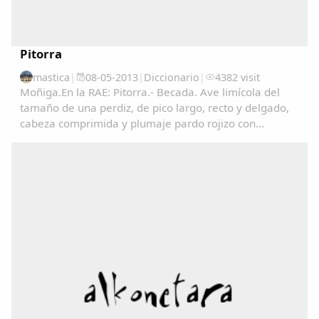
Pitorra
mastica
|
08-05-2013
|
Diccionario
|
4382 visit
Moñiga.En la RAE: Pitorra.- Becada. Ave limícola del
tamaño de una perdiz, de pico largo, recto y delgado,
cabeza comprimida y plumaje pardo rojizo con
manchas negras en las partes superiores y de color
claro finamente listado en las inferiores. Vive...