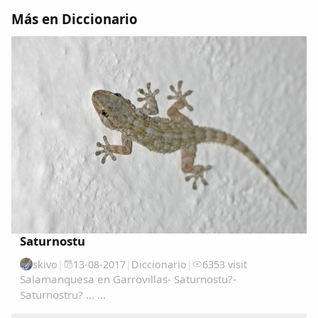
Dichos
Más en Diccionario
Cancionero Local
Apodos
Peñas
La palra
Modo oscuro
Saturnostu
skivo
|
13-08-2017
|
Diccionario
|
6353 visit
Salamanquesa en Garrovillas- Saturnostu?-
Saturnostru? ... ...