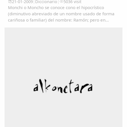
21-01-2009
|
Diccionario
|
5036 visit
Monchi o Moncho se conoce cono el hipocrístico
(diminutivo abreviado de un nombre usado de forma
cariñosa o familiar) del nombre: Ramón; pero en
algunos lugares se utiliza como un sinónimo de
Tonto/a....