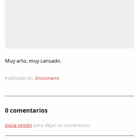
Colaboradores
AlkoTV
Biblioteca
Periódico Alconétar
Muy arto, muy cansado.
Foros
Publicado en:
Diccionario
Idiosincrasia
Diccionario
0 comentarios
Traductor
Inicia sesión
para dejar un comentario.