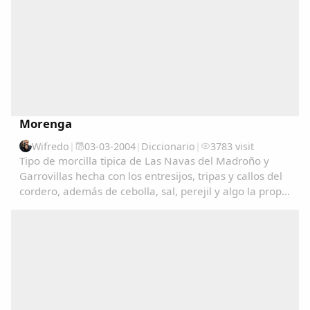
Morenga
Wifredo
|
03-03-2004
|
Diccionario
|
3783 visit
Tipo de morcilla tipica de Las Navas del Madroño y
Garrovillas hecha con los entresijos, tripas y callos del
cordero, además de cebolla, sal, perejil y algo la propia
Comparte
sangre del cordero....
Compartir en Facebook
Compartir en Twitter