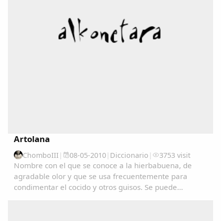
Copiar enlace
Artolana
ChomboIII
|
08-05-2010
|
Diccionario
|
3753 visit
Nombre con el que se conoce a la hierbabuena, de
agradable olor y que se usa frecuentemente para
condimentar el cocido y otros guisos. Se puede
consultar en el Diccionariu de la LLingua Asturiana
(DALLA) en : www.academiadelallingua.com...