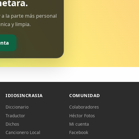
etara.
 a la parte más personal
ica y limpia.
enta
IDIOSINCRASIA
COMUNIDAD
Diccionario
Colaboradores
Traductor
Héctor Fotos
Dichos
Mi cuenta
Cancionero Local
Facebook