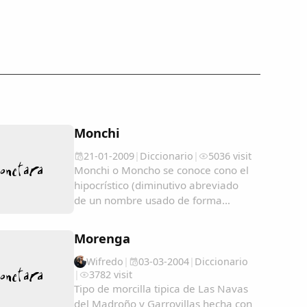
Monchi
21-01-2009
|
Diccionario
|
5036 visit
Monchi o Moncho se conoce cono el
hipocrístico (diminutivo abreviado
de un nombre usado de forma
cariñosa o familiar) del nombre:
Ramón; pero en algunos lugares se
Morenga
utiliza como un sinónimo de
Tonto/a....
Wifredo
|
03-03-2004
|
Diccionario
|
3782 visit
Tipo de morcilla tipica de Las Navas
del Madroño y Garrovillas hecha con