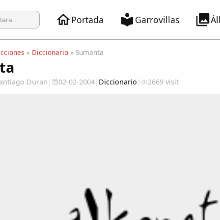
Portada
Garrovillas
Á
ecciones
»
Diccionario
» Sumanta
ta
 Santiago Duran
|
02-02-2004
|
Diccionario
|
2669 visit