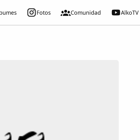
lbumes
Fotos
Comunidad
AlkoTV