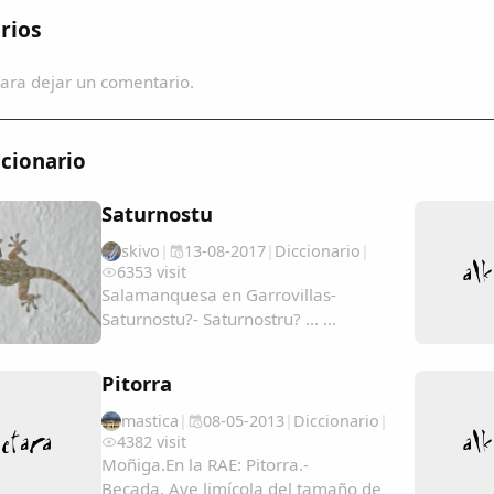
rios
ara dejar un comentario.
cionario
Saturnostu
skivo
|
13-08-2017
|
Diccionario
|
6353 visit
Salamanquesa en Garrovillas-
Saturnostu?- Saturnostru? ... ...
Pitorra
mastica
|
08-05-2013
|
Diccionario
|
4382 visit
Moñiga.En la RAE: Pitorra.-
Becada. Ave limícola del tamaño de