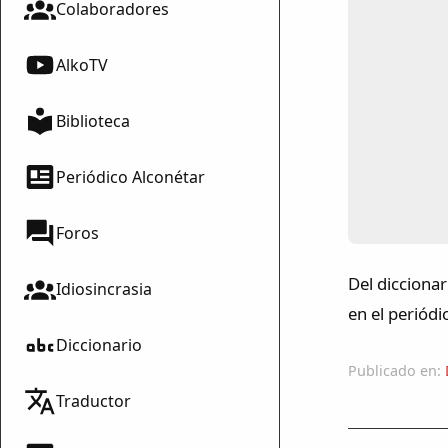
Colaboradores
AlkoTV
Biblioteca
Periódico Alconétar
Foros
Del dicciona
Idiosincrasia
en el periód
Diccionario
Publicado en:
Traductor