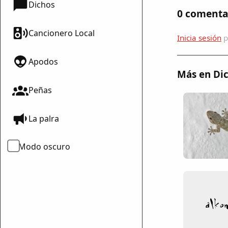
Dichos
0 comenta
Cancionero Local
Inicia sesión
p
Apodos
Más en Dic
Peñas
mparte
La palra
mpartir
Modo oscuro
cebook
mpartir
 Twitter