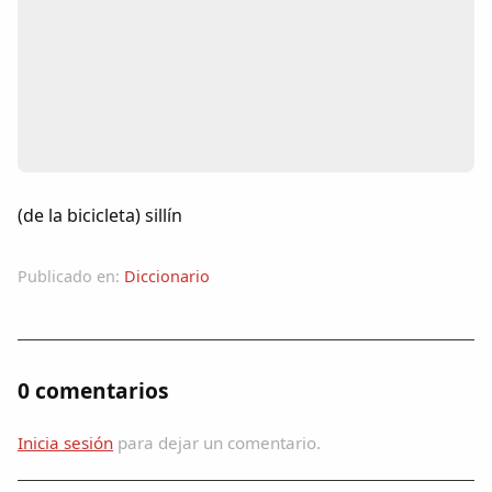
Colaboradores
AlkoTV
Biblioteca
Periódico Alconétar
(de la bicicleta) sillín
Foros
Publicado en:
Diccionario
Idiosincrasia
Diccionario
0 comentarios
Traductor
Inicia sesión
para dejar un comentario.