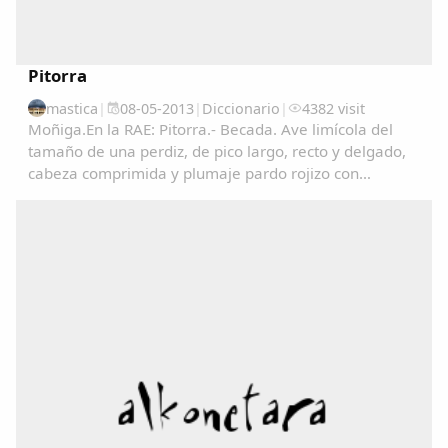
Pitorra
mastica
|
08-05-2013
|
Diccionario
|
4382 visit
Moñiga.En la RAE: Pitorra.- Becada. Ave limícola del
tamaño de una perdiz, de pico largo, recto y delgado,
cabeza comprimida y plumaje pardo rojizo con
manchas negras en las partes superiores y de color
claro finamente listado en las inferiores. Vive...