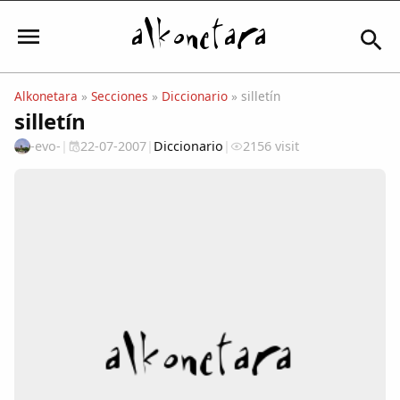
Alkonetara
»
Secciones
»
Diccionario
» silletín
silletín
Iniciar sesión
-evo-
|
22-07-2007
|
Diccionario
|
2156 visit
Mi Cuenta
El Tiempo
Actualidad
Comunidad