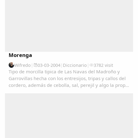
Morenga
Wifredo
|
03-03-2004
|
Diccionario
|
3782 visit
Tipo de morcilla tipica de Las Navas del Madroño y
Garrovillas hecha con los entresijos, tripas y callos del
cordero, además de cebolla, sal, perejil y algo la propia
Comparte
sangre del cordero....
Compartir en Facebook
Compartir en Twitter