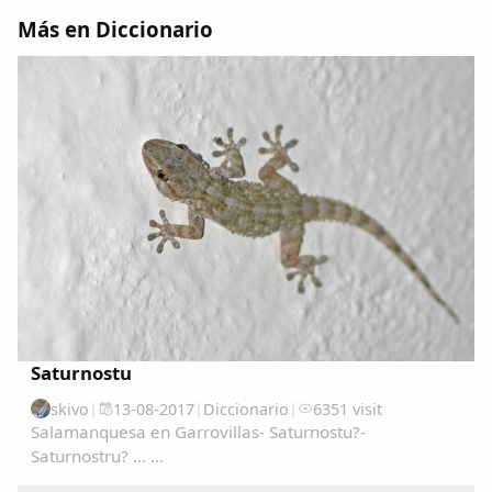
Dichos
Más en Diccionario
Cancionero Local
Apodos
Peñas
La palra
Modo oscuro
Saturnostu
skivo
|
13-08-2017
|
Diccionario
|
6351 visit
Salamanquesa en Garrovillas- Saturnostu?-
Saturnostru? ... ...