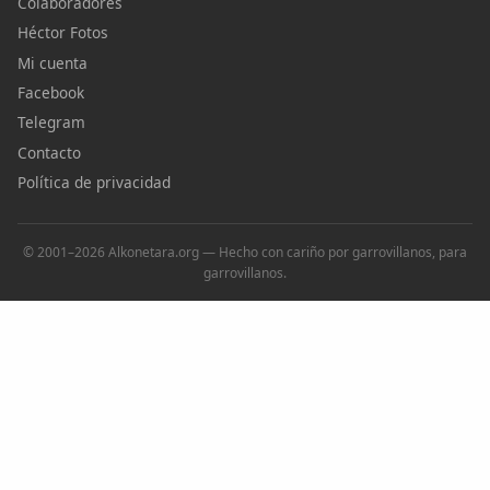
Colaboradores
Héctor Fotos
Mi cuenta
Facebook
Telegram
Contacto
Política de privacidad
© 2001–2026 Alkonetara.org — Hecho con cariño por garrovillanos, para
garrovillanos.