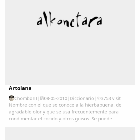
Copiar enlace
Artolana
ChomboIII
|
08-05-2010
|
Diccionario
|
3753 visit
Nombre con el que se conoce a la hierbabuena, de
agradable olor y que se usa frecuentemente para
condimentar el cocido y otros guisos. Se puede
consultar en el Diccionariu de la LLingua Asturiana
(DALLA) en : www.academiadelallingua.com...