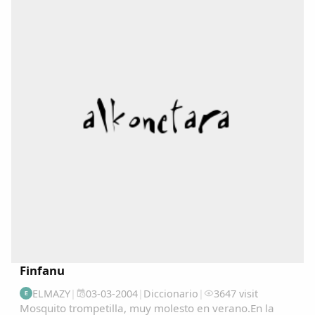
Finfanu
ELMAZY
|
03-03-2004
|
Diccionario
|
3647 visit
E
Mosquito trompetilla, muy molesto en verano.En la