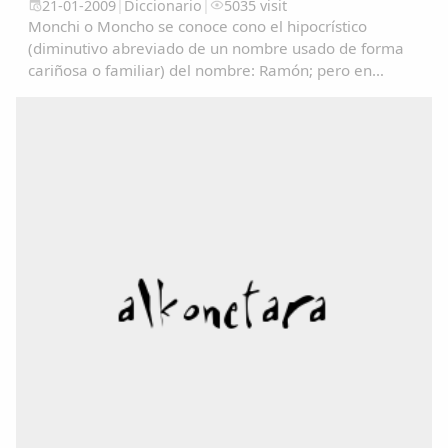
21-01-2009
|
Diccionario
|
5035 visit
Monchi o Moncho se conoce cono el hipocrístico
(diminutivo abreviado de un nombre usado de forma
cariñosa o familiar) del nombre: Ramón; pero en
algunos lugares se utiliza como un sinónimo de
Tonto/a....