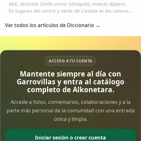
RAE, describe Cínife como: Mosquito, insecto díptero.
En lugares del centro y oeste de Castilla se les conoce
como "Fínife"; y de ahí, no es vano pensar en su
transformación en: "Pífano", "Pínfano...
Ver todos los artículos de Diccionario →
ACCESO A TU CUENTA
Mantente siempre al día con
Garrovillas y entra al catálogo
completo de Alkonetara.
Accede a fotos, comentarios, colaboraciones y a la
parte más personal de la comunidad con una entrada
única y limpia.
Iniciar sesión o crear cuenta