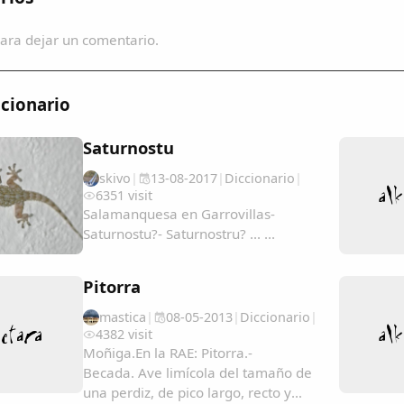
ara dejar un comentario.
cionario
Saturnostu
skivo
|
13-08-2017
|
Diccionario
|
6351 visit
Salamanquesa en Garrovillas-
Saturnostu?- Saturnostru? ... ...
Pitorra
mastica
|
08-05-2013
|
Diccionario
|
4382 visit
Moñiga.En la RAE: Pitorra.-
Becada. Ave limícola del tamaño de
una perdiz, de pico largo, recto y