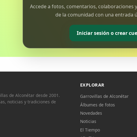
Accede a fotos, comentarios, colaboraciones y
de la comunidad con una entrada ún
Iniciar sesión o crear cu
EXPLORAR
llas de Alconétar desde 2001.
Garrovillas de Alconétar
ías, noticias y tradiciones de
Álbumes de fotos
Novedades
Noticias
El Tiempo