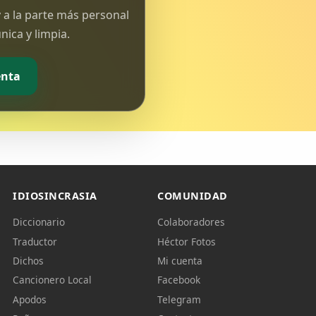
 a la parte más personal
ica y limpia.
enta
IDIOSINCRASIA
COMUNIDAD
Diccionario
Colaboradores
Traductor
Héctor Fotos
Dichos
Mi cuenta
Cancionero Local
Facebook
Apodos
Telegram