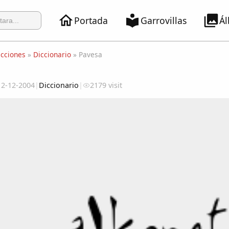
Portada
Garrovillas
Á
ecciones
»
Diccionario
» Pavesa
12-12-2004
|
Diccionario
|
2179 visit