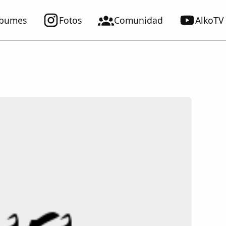
lbumes
Fotos
Comunidad
AlkoTV