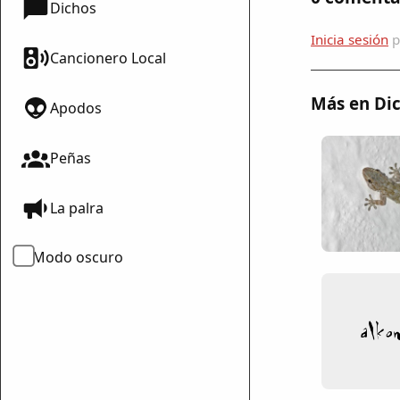
Dichos
Inicia sesión
p
Cancionero Local
Más en Dic
Apodos
Peñas
mparte
mpartir
La palra
cebook
Modo oscuro
mpartir
 Twitter