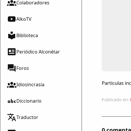
Colaboradores
AlkoTV
Biblioteca
Periódico Alconétar
Foros
Particulas in
Idiosincrasia
Publicado en:
Diccionario
Traductor
0 comenta