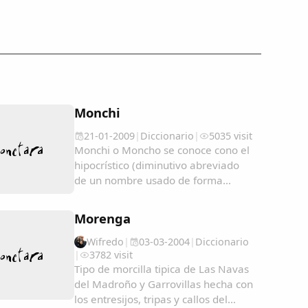
Monchi
21-01-2009
|
Diccionario
|
5035 visit
Monchi o Moncho se conoce cono el
hipocrístico (diminutivo abreviado
de un nombre usado de forma
cariñosa o familiar) del nombre:
Ramón; pero en algunos lugares se
Morenga
utiliza como un sinónimo de
Tonto/a....
Wifredo
|
03-03-2004
|
Diccionario
|
3782 visit
Tipo de morcilla tipica de Las Navas
del Madroño y Garrovillas hecha con
los entresijos, tripas y callos del