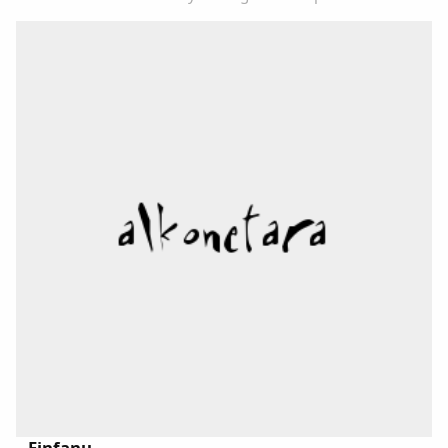
consultar en el Diccionariu de la LLingua Asturiana
(DALLA) en : www.academiadelallingua.com...
Finfanu