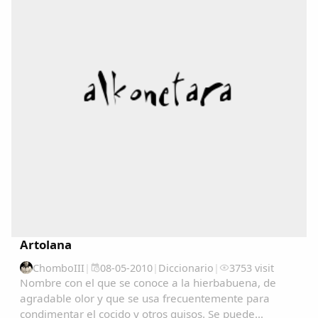
Copiar enlace
Artolana
ChomboIII
|
08-05-2010
|
Diccionario
|
3753 visit
Nombre con el que se conoce a la hierbabuena, de
agradable olor y que se usa frecuentemente para
condimentar el cocido y otros guisos. Se puede