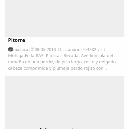
Pitorra
mastica
|
08-05-2013
|
Diccionario
|
4382 visit
Moñiga.En la RAE: Pitorra.- Becada. Ave limícola del
tamaño de una perdiz, de pico largo, recto y delgado,
cabeza comprimida y plumaje pardo rojizo con
manchas negras en las partes superiores y de color
claro finamente listado en las inferiores. Vive...