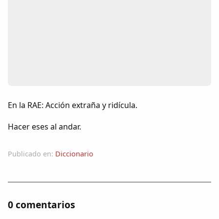
Colaboradores
AlkoTV
Biblioteca
Periódico Alconétar
En la RAE: Acción extraña y ridícula.
Foros
Hacer eses al andar.
Idiosincrasia
Publicado en:
Diccionario
Diccionario
Traductor
0 comentarios