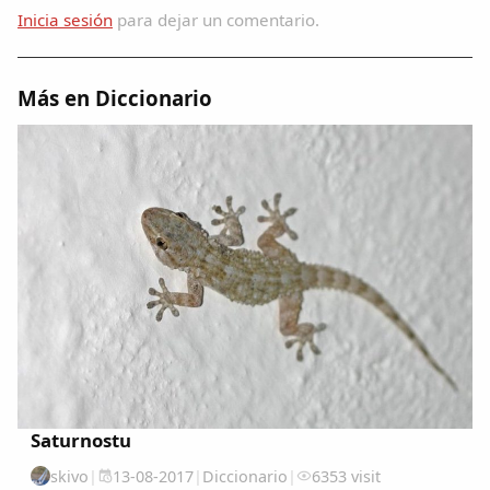
Dichos
Inicia sesión
para dejar un comentario.
Cancionero Local
Más en Diccionario
Apodos
Peñas
La palra
Modo oscuro
Saturnostu
skivo
|
13-08-2017
|
Diccionario
|
6353 visit