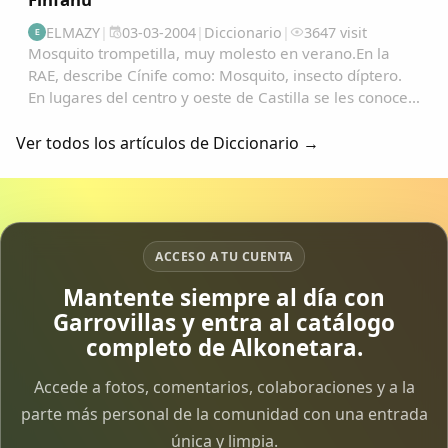
ELMAZY
|
03-03-2004
|
Diccionario
|
3647 visit
E
Mosquito trompetilla, muy molesto en verano.En la
RAE, describe Cínife como: Mosquito, insecto díptero.
En lugares del centro y oeste de Castilla se les conoce
como "Fínife"; y de ahí, no es vano pensar en su
transformación en: "Pífano", "Pínfano...
Ver todos los artículos de Diccionario →
ACCESO A TU CUENTA
Mantente siempre al día con
Garrovillas y entra al catálogo
completo de Alkonetara.
Accede a fotos, comentarios, colaboraciones y a la
parte más personal de la comunidad con una entrada
única y limpia.