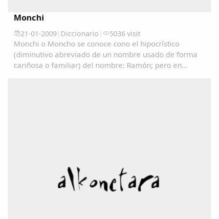
Monchi
21-01-2009
|
Diccionario
|
5036 visit
Monchi o Moncho se conoce cono el hipocrístico
(diminutivo abreviado de un nombre usado de forma
cariñosa o familiar) del nombre: Ramón; pero en
algunos lugares se utiliza como un sinónimo de
Tonto/a....