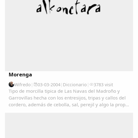
Morenga
Wifredo
|
03-03-2004
|
Diccionario
|
3783 visit
Tipo de morcilla tipica de Las Navas del Madroño y
Comparte
Garrovillas hecha con los entresijos, tripas y callos del
cordero, además de cebolla, sal, perejil y algo la propia
Compartir en Facebook
sangre del cordero....
Compartir en Twitter