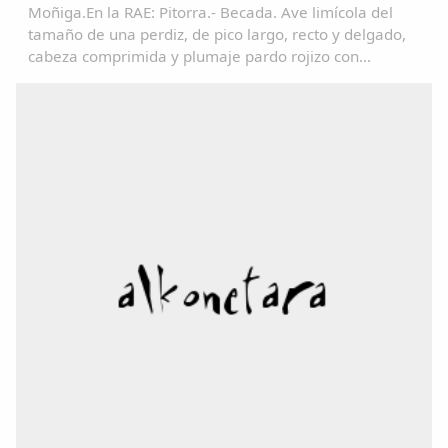
Moñiga.En la RAE: Pitorra.- Becada. Ave limícola del
tamaño de una perdiz, de pico largo, recto y delgado,
cabeza comprimida y plumaje pardo rojizo con
manchas negras en las partes superiores y de color
claro finamente listado en las inferiores. Vive...