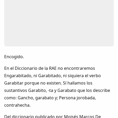
Colaboradores
AlkoTV
Biblioteca
Periódico Alconétar
Encogido.
Foros
En el Diccionario de la RAE no encontraremos
Engarabitado, ni Garabitado, ni siquiera el verbo
Idiosincrasia
Garabitar porque no existen. Sí hallamos los
sustantivos Garabito, -ta y Garabato que los describe
Diccionario
como: Gancho, garabato y; Persona jorobada,
contrahecha.
Traductor
Del diccionario publicado por Moisés Marcos De