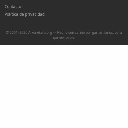
Contacto
Política de privacidad
© 2001–2026 Alkonetara.org — Hecho con cariño por garrovillanos, para
garrovillanos.