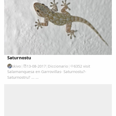
Saturnostu
skivo
|
13-08-2017
|
Diccionario
|
6352 visit
Salamanquesa en Garrovillas- Saturnostu?-
Saturnostru? ... ...