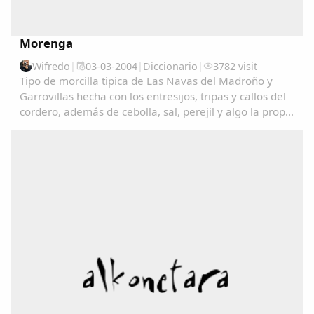
Comparte
Compartir en Facebook
Morenga
Compartir en Twitter
Wifredo
|
03-03-2004
|
Diccionario
|
3782 visit
Tipo de morcilla tipica de Las Navas del Madroño y
Garrovillas hecha con los entresijos, tripas y callos del
cordero, además de cebolla, sal, perejil y algo la propia
sangre del cordero....
Copiar enlace