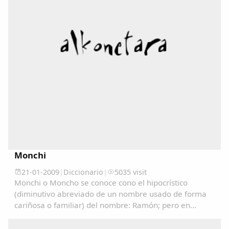
Monchi
21-01-2009
|
Diccionario
|
5035 visit
Monchi o Moncho se conoce cono el hipocrístico
(diminutivo abreviado de un nombre usado de forma
cariñosa o familiar) del nombre: Ramón; pero en
algunos lugares se utiliza como un sinónimo de
Tonto/a....