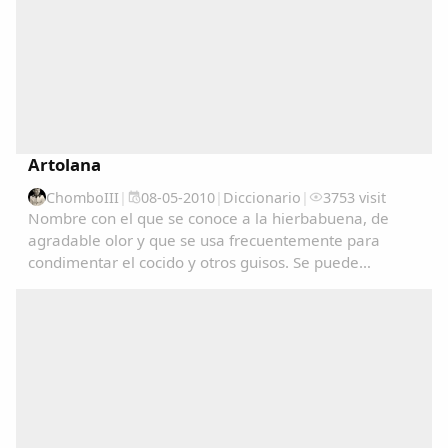
Artolana
ChomboIII
|
08-05-2010
|
Diccionario
|
3753 visit
Nombre con el que se conoce a la hierbabuena, de
agradable olor y que se usa frecuentemente para
condimentar el cocido y otros guisos. Se puede
consultar en el Diccionariu de la LLingua Asturiana
(DALLA) en : www.academiadelallingua.com...