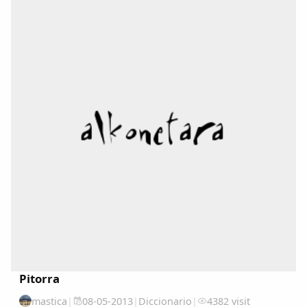
Pitorra
mastica
|
08-05-2013
|
Diccionario
|
4382 visit