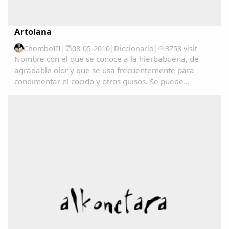
Artolana
ChomboIII
|
08-05-2010
|
Diccionario
|
3753 visit
Nombre con el que se conoce a la hierbabuena, de
agradable olor y que se usa frecuentemente para
condimentar el cocido y otros guisos. Se puede
consultar en el Diccionariu de la LLingua Asturiana
(DALLA) en : www.academiadelallingua.com...