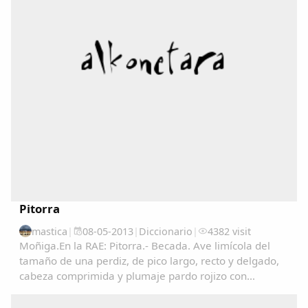
Pitorra
mastica
|
08-05-2013
|
Diccionario
|
4382 visit
Moñiga.En la RAE: Pitorra.- Becada. Ave limícola del
tamaño de una perdiz, de pico largo, recto y delgado,
cabeza comprimida y plumaje pardo rojizo con
manchas negras en las partes superiores y de color
claro finamente listado en las inferiores. Vive...