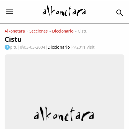
Alkonetara
»
Secciones
»
Diccionario
» Cistu
Cistu
Iniciar sesión
pitu
|
03-03-2004
|
Diccionario
|
2011 visit
P
Mi Cuenta
El Tiempo
Actualidad
Comunidad