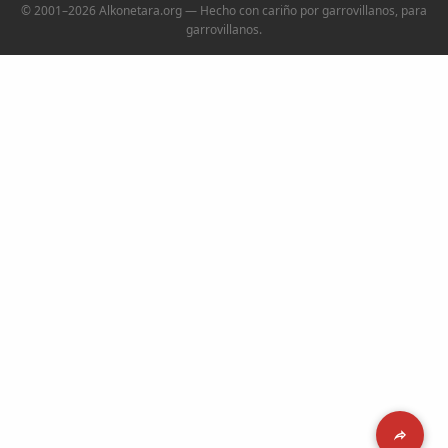
© 2001–2026 Alkonetara.org — Hecho con cariño por garrovillanos, para
garrovillanos.