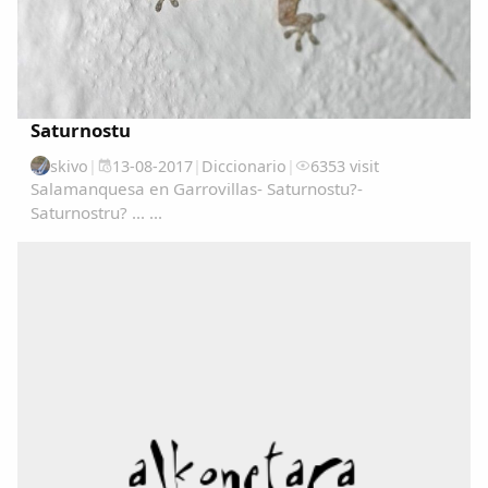
Saturnostu
skivo
|
13-08-2017
|
Diccionario
|
6353 visit
Salamanquesa en Garrovillas- Saturnostu?-
Saturnostru? ... ...