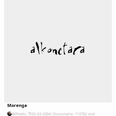
Comparte
Morenga
Compartir en Facebook
Wifredo
|
03-03-2004
|
Diccionario
|
3782 visit