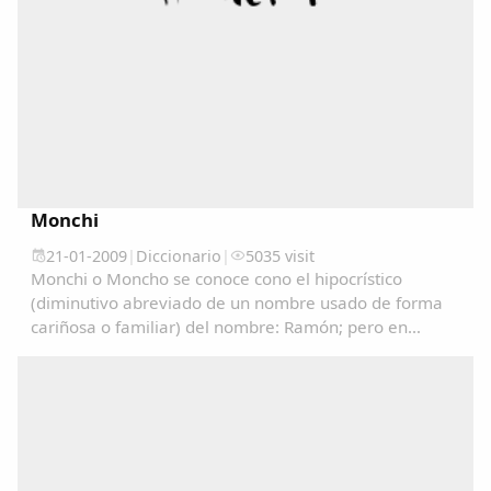
Monchi
21-01-2009
|
Diccionario
|
5035 visit
Monchi o Moncho se conoce cono el hipocrístico
(diminutivo abreviado de un nombre usado de forma
cariñosa o familiar) del nombre: Ramón; pero en
algunos lugares se utiliza como un sinónimo de
Tonto/a....