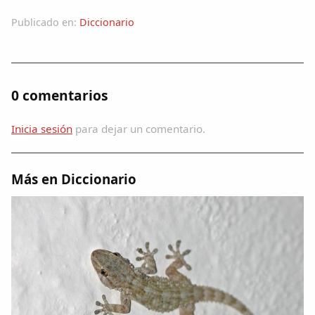
Dichos
Publicado en:
Diccionario
Cancionero Local
Apodos
0 comentarios
Peñas
Inicia sesión
para dejar un comentario.
La palra
Más en Diccionario
Modo oscuro