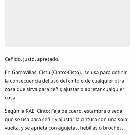
Colaboradores
AlkoTV
Biblioteca
Periódico Alconétar
Ceñido, justo, apretado.
Foros
En Garrovillas, Cistu (Cinto>Cisto), se usa para definir
la consecuencia del uso del cinto o de cualquier otra
Idiosincrasia
cosa que sirva para ceñir, ajustar o apretar cualquier
cosa.
Diccionario
Según la RAE, Cinto: Faja de cuero, estambre o seda,
que se usa para ceñir y ajustar la cintura con una sola
Traductor
vuelta, y se aprieta con agujetas, hebillas o broches.