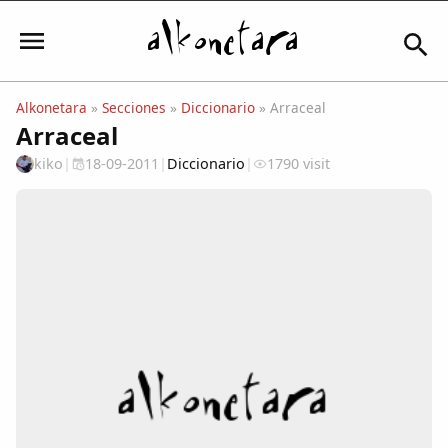
Alkonetara
»
Secciones
»
Diccionario
» Arraceal
Arraceal
Iniciar sesión
kiko
|
18-09-2011
|
Diccionario
|
1790 visit
Mi Cuenta
El Tiempo
Actualidad
Comunidad