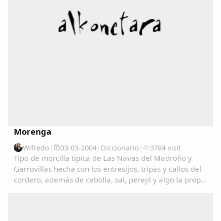
Morenga
Wifredo
|
03-03-2004
|
Diccionario
|
3784 visit
Tipo de morcilla tipica de Las Navas del Madroño y
Comparte
Garrovillas hecha con los entresijos, tripas y callos del
cordero, además de cebolla, sal, perejil y algo la propia
Compartir en Facebook
sangre del cordero....
Compartir en Twitter