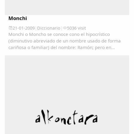
Monchi
21-01-2009
|
Diccionario
|
5036 visit
Monchi o Moncho se conoce cono el hipocrístico
(diminutivo abreviado de un nombre usado de forma
cariñosa o familiar) del nombre: Ramón; pero en
algunos lugares se utiliza como un sinónimo de
Tonto/a....