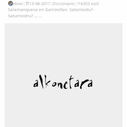
skivo
|
13-08-2017
|
Diccionario
|
6353 visit
Salamanquesa en Garrovillas- Saturnostu?-
Saturnostru? ... ...