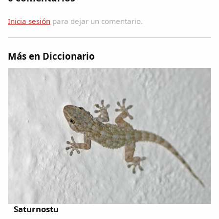
Dichos
Inicia sesión
para dejar un comentario.
Cancionero Local
Más en Diccionario
Apodos
Peñas
La palra
Modo oscuro
Saturnostu