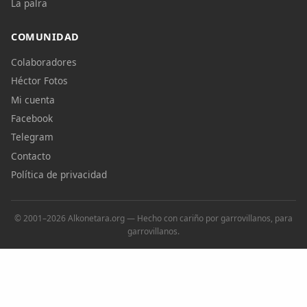
La palra
COMUNIDAD
Colaboradores
Héctor Fotos
Mi cuenta
Facebook
Telegram
Contacto
Política de privacidad
© 2001–2026 Alkonetara.org — Hecho con cariño por garrovillanos, para
garrovillanos.