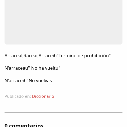
Colaboradores
AlkoTV
Biblioteca
Periódico Alconétar
Arraceal,Racear,Arraceih"Termino de prohibición"
Foros
N'arraceau" No ha vueltu"
N'arraceih"No vuelvas
Idiosincrasia
Publicado en:
Diccionario
Diccionario
Traductor
0 comentarios