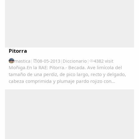
Pitorra
mastica
|
08-05-2013
|
Diccionario
|
4382 visit
Moñiga.En la RAE: Pitorra.- Becada. Ave limícola del
tamaño de una perdiz, de pico largo, recto y delgado,
cabeza comprimida y plumaje pardo rojizo con
manchas negras en las partes superiores y de color
claro finamente listado en las inferiores. Vive...