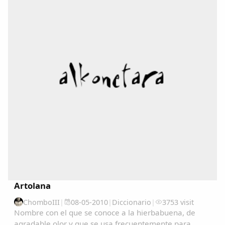
Copiar enlace
Artolana
ChomboIII
|
08-05-2010
|
Diccionario
|
3753 visit
Nombre con el que se conoce a la hierbabuena, de
agradable olor y que se usa frecuentemente para