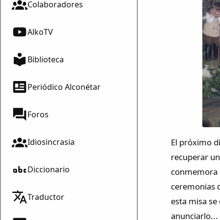
Colaboradores
AlkoTV
Biblioteca
Periódico Alconétar
Foros
El próximo d
Idiosincrasia
recuperar un
Diccionario
conmemora el 
ceremonias q
Traductor
esta misa se
anunciarlo...