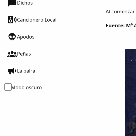
Dichos
Al comenzar l
Cancionero Local
Fuente: Mª 
Apodos
Peñas
La palra
Modo oscuro