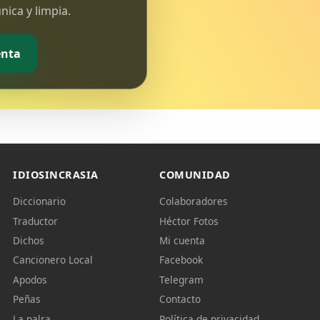
ica y limpia.
enta
IDIOSINCRASIA
COMUNIDAD
Diccionario
Colaboradores
Traductor
Héctor Fotos
Dichos
Mi cuenta
Cancionero Local
Facebook
Apodos
Telegram
Peñas
Contacto
La palra
Política de privacidad