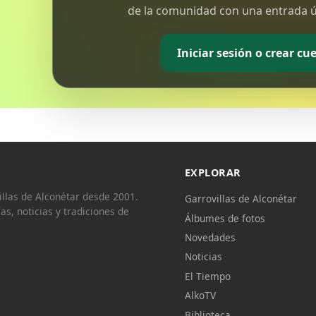
de la comunidad con una entrada ún
Iniciar sesión o crear cu
EXPLORAR
llas de Alconétar desde 2001.
Garrovillas de Alconétar
ías, noticias y tradiciones de
Álbumes de fotos
Novedades
Noticias
El Tiempo
AlkoTV
Biblioteca