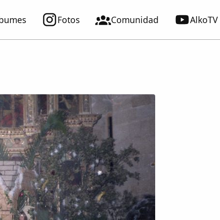
lbumes
Fotos
Comunidad
AlkoTV