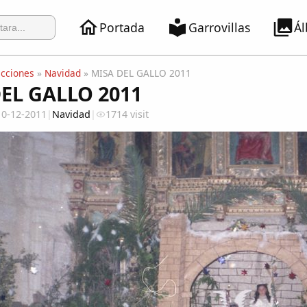
Portada
Garrovillas
Á
ecciones
»
Navidad
» MISA DEL GALLO 2011
EL GALLO 2011
10-12-2011
|
Navidad
|
1714 visit