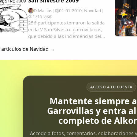
San Silvestre 2009
D.Macías
|
01-01-2010
|
Navidad
|
1715 visit
256 participantes tomaron la salida
en la V San Silvestre garrovillanas,
que debido a las inclemencias del
tiempo, hubo que retrasar su salida
s artículos de Navidad →
hasta que la lluvia cesó. A todos los
participantes se le entregaba una
camiseta y un dorsal, finalizada la...
ACCESO A TU CUENTA
Mantente siempre al
Garrovillas y entra a
completo de Alkon
Accede a fotos, comentarios, colaboraciones y