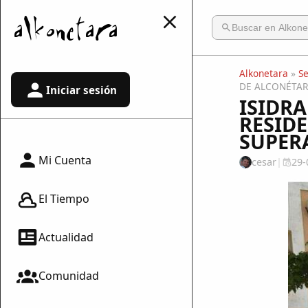
Alkonetara
»
S
DE ALCONÉTAR
Iniciar sesión
ISIDRA
RESID
SUPER
Mi Cuenta
cesar
|
29-
El Tiempo
Actualidad
Comunidad