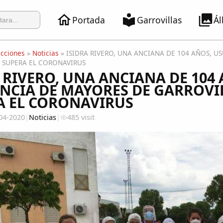
Portada
Garrovillas
Á
ecciones
»
Noticias
» ISIDRA RIVERO, UNA ANCIANA DE 104 AÑOS, U
 SUPERA EL CORONAVIRUS
 RIVERO, UNA ANCIANA DE 104 
ENCIA DE MAYORES DE GARROVI
A EL CORONAVIRUS
04-2020
|
Noticias
|
485 visit