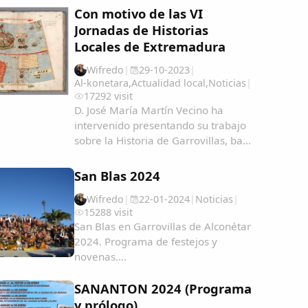
Con motivo de las VI
Jornadas de Historias
Locales de Extremadura
Wifredo
|
29-10-2023
|
Al-konetara
,
Actualidad local
,
Noticias
|
17292 visit
D. José María Martín Vecino ha
intervenido presentando su trabajo
sobre la Historia de Garrovillas, bajo
el título "Garrovillanos en América y
Filipinas, una aproximación
San Blas 2024
cartográfica" Garrovillanos-en-
Wifredo
|
22-01-2024
|
Noticias
|
AmeÃ&#140;&#129;rica-y-Filipinas-
15288 visit
una...
San Blas en Garrovillas de Alconétar
2024. Programa de festejos y
novenas....
SANANTON 2024 (Programa
y prólogo)