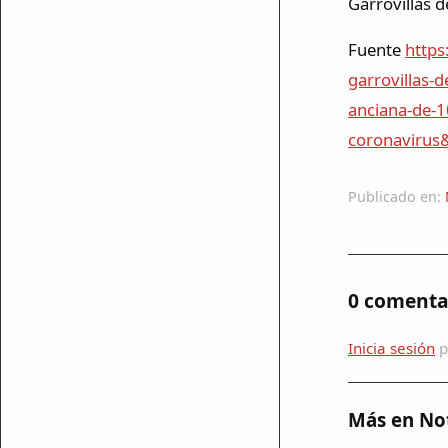
Garrovillas d
Fuente
https
garrovillas
anciana-de-1
coronaviru
mparte
Publicado en:
mpartir
cebook
mpartir
0 comenta
 Twitter
Inicia sesión
p
Más en Not
ar enlace