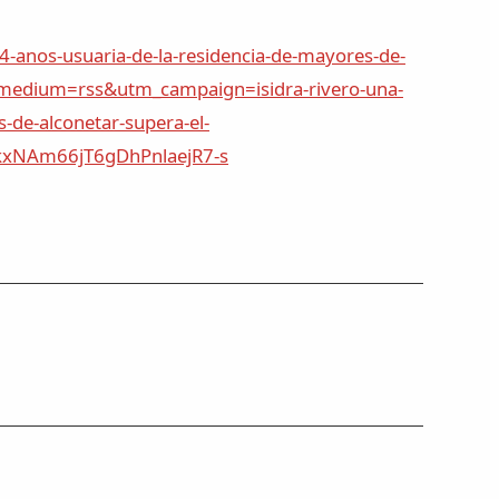
4-anos-usuaria-de-la-residencia-de-mayores-de-
m_medium=rss&utm_campaign=isidra-rivero-una-
s-de-alconetar-supera-el-
xNAm66jT6gDhPnlaejR7-s