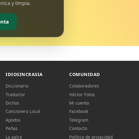
ica y limpia.
enta
IDIOSINCRASIA
COMUNIDAD
Diccionario
Colaboradores
Traductor
Héctor Fotos
Dichos
Mi cuenta
Cancionero Local
Facebook
Apodos
Telegram
Peñas
Contacto
La palra
Política de privacidad