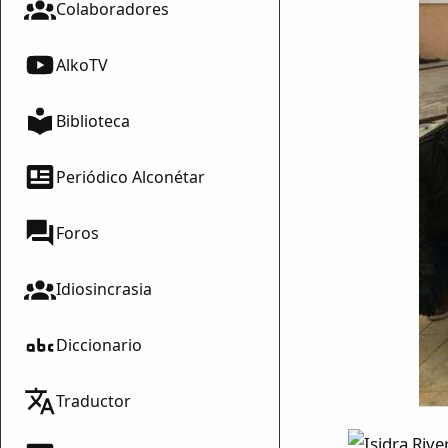
Colaboradores
AlkoTV
Biblioteca
Periódico Alconétar
Foros
Idiosincrasia
Diccionario
Traductor