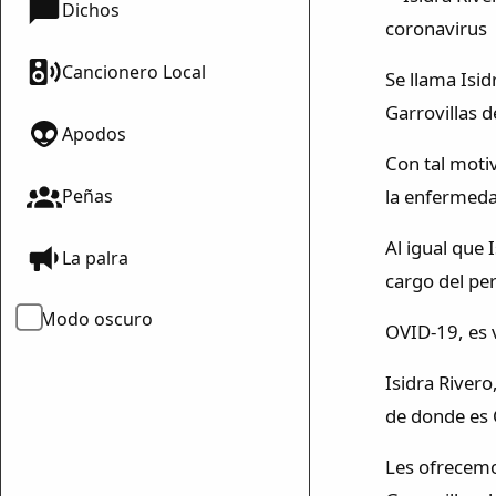
Dichos
Cancionero Local
Se llama Isid
Garrovillas d
Apodos
Con tal moti
la enfermeda
Peñas
Al igual que 
La palra
cargo del pe
Modo oscuro
OVID-19, es v
Isidra Rivero
de donde es C
Les ofrecemo