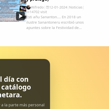
Wifredo
|
12-01-2024
|
Noticias
|
14702 visit
Esti añu Sananton.... En 2018 un
ilustre Sanantoneru escribió unos
apuntes sobre la Festividad de
Sananton en Garrovillas de
Alconétar. En esta página pinchando
en la lupa y escribiendo Sanantón
podrás ver todo tipo de archivos
desde 2004 como...
 día con
l catálogo
etara.
 a la parte más personal