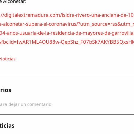
e Alconétar:
://digitalextremadura.com/isidra-rivero-una-anciana-de-10
-de-alconetar-supera-el-coronavirus/?utm_source=rss&ut
04-anos-usuaria-de-la-residencia-de-mayores-de-garrovilla
s&fbclid=IwAR1ML4OU88w-QepShz_F07bSk7AKYBB5QxsHk
Noticias
rios
ara dejar un comentario.
icias