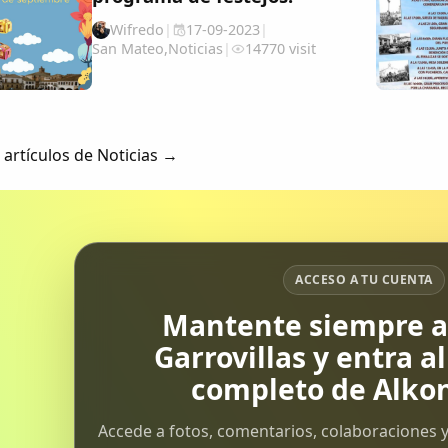
a visitantes de todas partes para
Wifredo
|
17-09-2023
|
vivir una experiencia única e...
San Mateo
,
Noticias
|
14770 visit
 artículos de Noticias →
ACCESO A TU CUENTA
Mantente siempre al
Garrovillas y entra a
completo de Alkon
Accede a fotos, comentarios, colaboraciones y