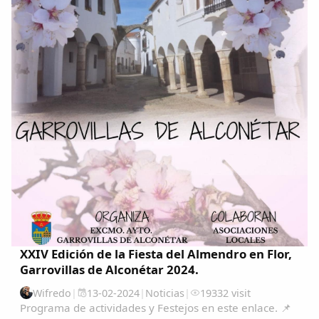
XXIV Edición de la Fiesta del Almendro en Flor,
Garrovillas de Alconétar 2024.
Wifredo
|
13-02-2024
|
Noticias
|
19332 visit
Programa de actividades y Festejos en este enlace. 📌