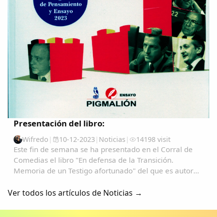
Presentación del libro:
Wifredo
|
10-12-2023
|
Noticias
|
14198 visit
Este fin de semana se ha presentado en el Corral de
Comedias el libro "En defensa de la Transición.
Memoria de un Testigo afortunado" del que es autor
nuestro paisano José Julián Barriga Bravo. Hay que
felicitar al autor por su valentía al...
Ver todos los artículos de Noticias →