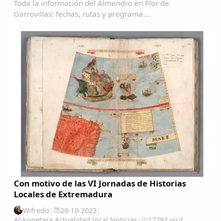
Toda la información del Almendro en Flor de
Garrovillas: fechas, rutas y programa....
Con motivo de las VI Jornadas de Historias
Locales de Extremadura
Wifredo
|
29-10-2023
|
Al-konetara
,
Actualidad local
,
Noticias
|
17292 visit