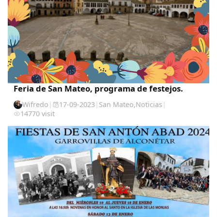
Feria de San Mateo, programa de festejos.
Wifredo
|
17-09-2023
|
San Mateo
,
Noticias
|
14770 visit