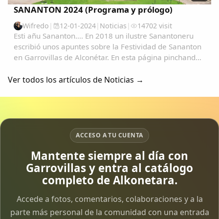
SANANTON 2024 (Programa y prólogo)
Wifredo
|
12-01-2024
|
Noticias
|
14702 visit
Esti añu Sananton.... En 2018 un ilustre Sanantoneru
escribió unos apuntes sobre la Festividad de Sananton
en Garrovillas de Alconétar. En esta página pinchando
en la lupa y escribiendo Sanantón podrás ver todo tipo
de archivos desde 2004 como...
Ver todos los artículos de Noticias →
ACCESO A TU CUENTA
Mantente siempre al día con
Garrovillas y entra al catálogo
completo de Alkonetara.
Accede a fotos, comentarios, colaboraciones y a la
parte más personal de la comunidad con una entrada