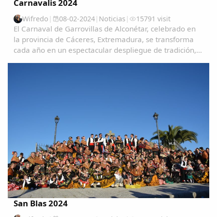
Carnavalis 2024
Wifredo
|
08-02-2024
|
Noticias
|
15791 visit
El Carnaval de Garrovillas de Alconétar, celebrado en
la provincia de Cáceres, Extremadura, se transforma
cada año en un espectacular despliegue de tradición,
color y alegría, atrayendo a visitantes de todas partes
para vivir una experiencia única e...
San Blas 2024