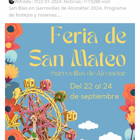
Wifredo
|
22-01-2024
|
Noticias
|
15288 visit
San Blas en Garrovillas de Alconétar 2024. Programa
de festejos y novenas....
Comparte
Compartir en Facebook
Compartir en Twitter
Copiar enlace