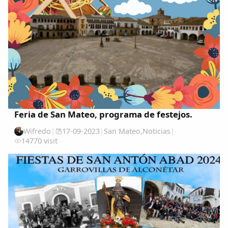
Feria de San Mateo, programa de festejos.
Wifredo
|
17-09-2023
|
San Mateo
,
Noticias
|
14770 visit