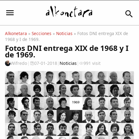
Alkonetara
»
Secciones
»
Noticias
» Fotos DNI entrega XIX de
1968 y I de 1969.
Iniciar sesión
Fotos DNI entrega XIX de 1968 y I
de 1969.
Wifredo
|
07-01-2018
|
Noticias
|
991 visit
Mi Cuenta
El Tiempo
Actualidad
Comunidad