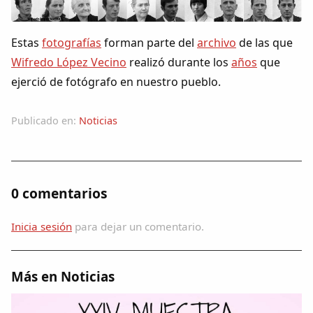
Colaboradores
Estas
fotografías
forman parte del
archivo
de las que
AlkoTV
Wifredo López Vecino
realizó durante los
años
que
ejerció de fotógrafo en nuestro pueblo.
Biblioteca
Publicado en:
Noticias
Periódico Alconétar
Foros
0 comentarios
Idiosincrasia
Inicia sesión
para dejar un comentario.
Diccionario
Más en Noticias
Traductor