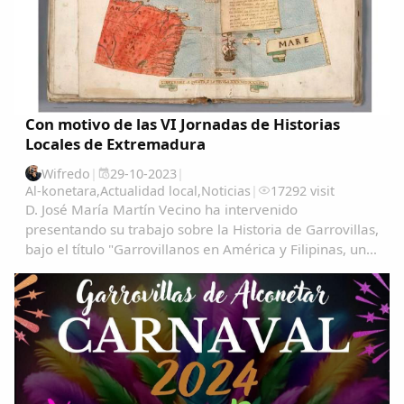
Con motivo de las VI Jornadas de Historias
Locales de Extremadura
Wifredo
|
29-10-2023
|
Al-konetara
,
Actualidad local
,
Noticias
|
17292 visit
D. José María Martín Vecino ha intervenido
presentando su trabajo sobre la Historia de Garrovillas,
bajo el título "Garrovillanos en América y Filipinas, una
aproximación cartográfica" Garrovillanos-en-
AmeÃ&#140;&#129;rica-y-Filipinas-una...