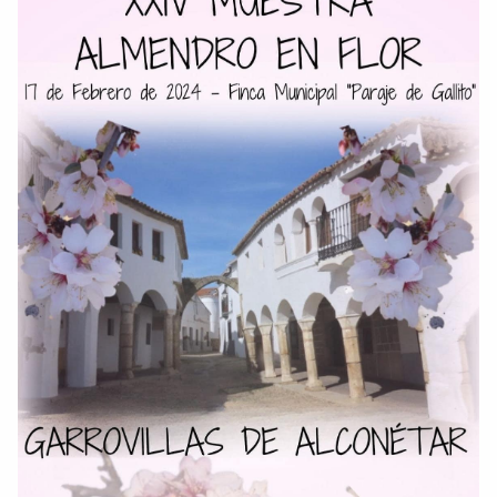
Dichos
Cancionero Local
Apodos
Peñas
La palra
Modo oscuro