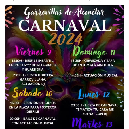
aproximación cartográfica" Garrovillanos-en-
AmeÃ&#140;&#129;rica-y-Filipinas-una...