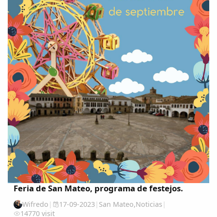
Feria de San Mateo, programa de festejos.
Wifredo
|
17-09-2023
|
San Mateo
,
Noticias
|
14770 visit