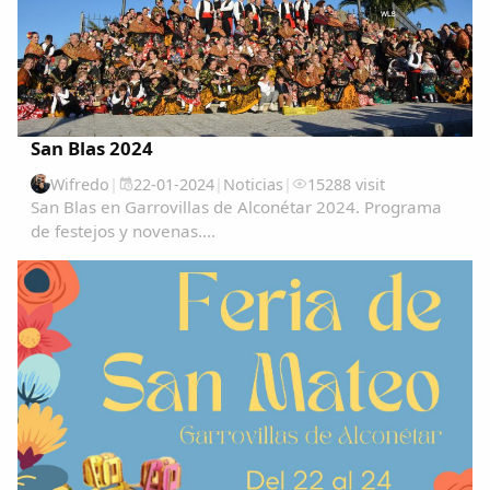
San Blas 2024
Wifredo
|
22-01-2024
|
Noticias
|
15288 visit
San Blas en Garrovillas de Alconétar 2024. Programa
de festejos y novenas....