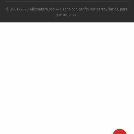
© 2001–2026 Alkonetara.org — Hecho con cariño por garrovillanos, para
garrovillanos.