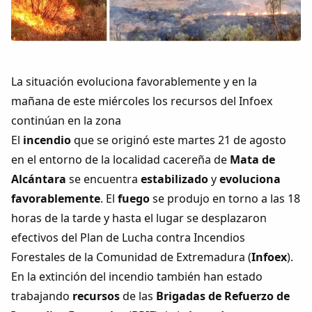
Colaboradores
AlkoTV
La situación evoluciona favorablemente y en la
Biblioteca
mañana de este miércoles los recursos del Infoex
continúan en la zona
Periódico Alconétar
El
incendio
que se originó este martes 21 de agosto
en el entorno de la localidad cacereña de
Mata de
Foros
Alcántara
se encuentra
estabilizado
y
evoluciona
favorablemente
. El
fuego
se produjo en torno a las 18
Idiosincrasia
horas de la tarde y hasta el lugar se desplazaron
efectivos del Plan de Lucha contra Incendios
Diccionario
Forestales de la Comunidad de Extremadura (
Infoex
).
En la extinción del incendio también han estado
Traductor
trabajando
recursos
de las
Brigadas de Refuerzo de