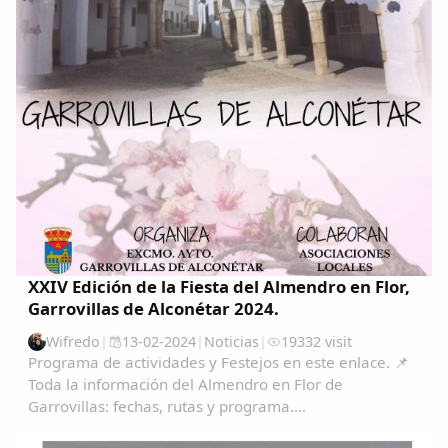
XXIV Edición de la Fiesta del Almendro en Flor,
Garrovillas de Alconétar 2024.
Wifredo
|
13-02-2024
|
Noticias
|
19332 visit
Programa de actividades y Festejos en este enlace. 📌
Toda la información del Almendro en Flor de
Garrovillas: fechas, rutas y programa....