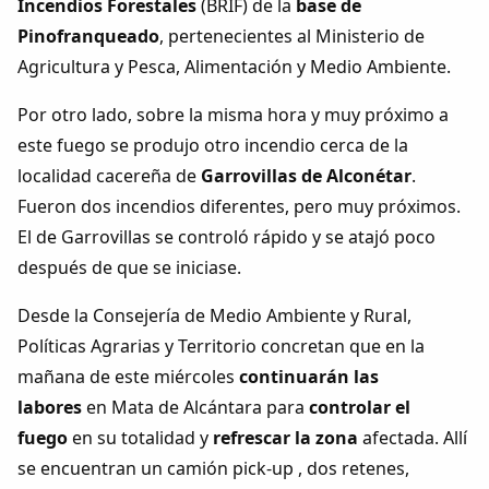
Incendios Forestales
(BRIF) de la
base de
Dichos
Pinofranqueado
, pertenecientes al Ministerio de
Agricultura y Pesca, Alimentación y Medio Ambiente.
Cancionero Local
Por otro lado, sobre la misma hora y muy próximo a
Apodos
este fuego se produjo otro incendio cerca de la
localidad cacereña de
Garrovillas de Alconétar
.
Peñas
Fueron dos incendios diferentes, pero muy próximos.
El de Garrovillas se controló rápido y se atajó poco
La palra
después de que se iniciase.
Desde la Consejería de Medio Ambiente y Rural,
Modo oscuro
Políticas Agrarias y Territorio concretan que en la
mañana de este miércoles
continuarán las
labores
en Mata de Alcántara para
controlar el
fuego
en su totalidad y
refrescar la zona
afectada. Allí
se encuentran un camión pick-up , dos retenes,