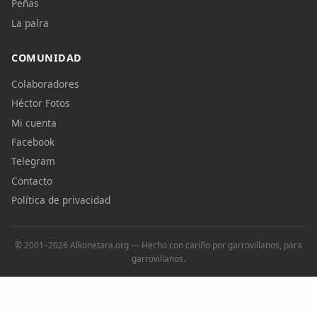
Peñas
La palra
COMUNIDAD
Colaboradores
Héctor Fotos
Mi cuenta
Facebook
Telegram
Contacto
Política de privacidad
© 2001–2026 Alkonetara.org — Hecho con cariño por garrovillanos, para
garrovillanos.