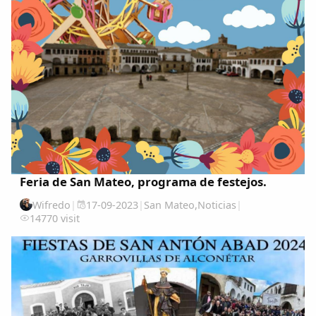
Feria de San Mateo, programa de festejos.
Wifredo
|
17-09-2023
|
San Mateo
,
Noticias
|
14770 visit