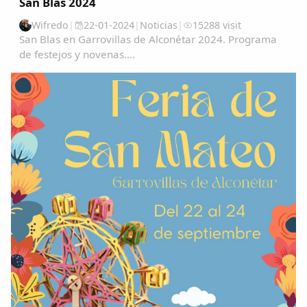
San Blas 2024
Wifredo
|
22-01-2024
|
Noticias
|
15288 visit
San Blas en Garrovillas de Alconétar 2024. Programa
de festejos y novenas....
Copiar enlace