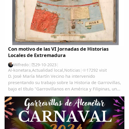
Con motivo de las VI Jornadas de Historias
Locales de Extremadura
Wifredo
|
29-10-2023
|
Al-konetara
,
Actualidad local
,
Noticias
|
17292 visit
D. José María Martín Vecino ha intervenido
presentando su trabajo sobre la Historia de Garrovillas,
bajo el título "Garrovillanos en América y Filipinas, una
aproximación cartográfica" Garrovillanos-en-
AmeÃ&#140;&#129;rica-y-Filipinas-una...