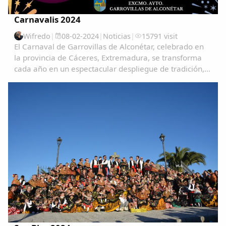
Carnavalis 2024
Wifredo
|
08-02-2024
|
Noticias
|
15791 visit
El Carnaval de Garrovillas de Alconétar, celebrado en
la provincia de Cáceres, Extremadura, se transforma
cada año en un espectacular despliegue de tradición,
color y alegría, atrayendo a visitantes de todas partes
para vivir una experiencia única e...
Comparte
Compartir en Facebook
Compartir en Twitter