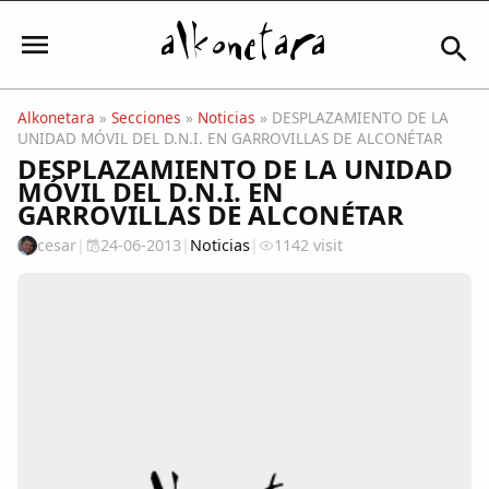
Alkonetara
»
Secciones
»
Noticias
» DESPLAZAMIENTO DE LA
UNIDAD MÓVIL DEL D.N.I. EN GARROVILLAS DE ALCONÉTAR
Iniciar sesión
DESPLAZAMIENTO DE LA UNIDAD
MÓVIL DEL D.N.I. EN
GARROVILLAS DE ALCONÉTAR
cesar
|
24-06-2013
|
Noticias
|
1142 visit
Mi Cuenta
El Tiempo
Actualidad
Comunidad