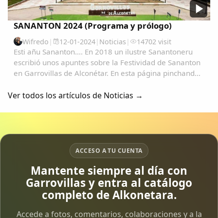
SANANTON 2024 (Programa y prólogo)
Wifredo
|
12-01-2024
|
Noticias
|
14702 visit
Esti añu Sananton.... En 2018 un ilustre Sanantoneru
escribió unos apuntes sobre la Festividad de Sananton
en Garrovillas de Alconétar. En esta página pinchando
en la lupa y escribiendo Sanantón podrás ver todo tipo
de archivos desde 2004 como...
Ver todos los artículos de Noticias →
ACCESO A TU CUENTA
Mantente siempre al día con
Garrovillas y entra al catálogo
completo de Alkonetara.
Accede a fotos, comentarios, colaboraciones y a la