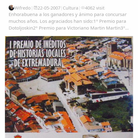
Wifredo
|
22-05-2007
|
Cultura
|
4062 visit
Enhorabuena a los ganadores y ánimo para concursar
muchos años. Los agraciados han sido:1º Premio para
Dotoljoskin2º Premio para Victoriano Martin Martin3º
Clasificado Gondola PRIMER PREMIO....