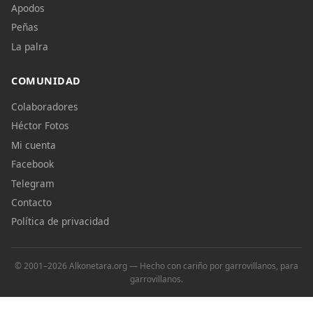
Apodos
Peñas
La palra
COMUNIDAD
Colaboradores
Héctor Fotos
Mi cuenta
Facebook
Telegram
Contacto
Política de privacidad
© 2001–2026 Alkonetara.org — Hecho con cariño por garrovillanos, para
garrovillanos.