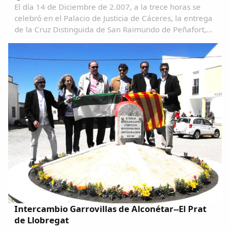
El día 14 de Diciembre de 2.007, a la trece horas se
celebró en el Palacio de Justicia de Cáceres, la entrega
de la Cruz Distinguida de San Raimundo de Peñafort,
con motivo de la onomástica de S.M. el Rey a nuestro
querido y paisano D. Pedro Bravo...
Intercambio Garrovillas de Alconétar--El Prat
de Llobregat