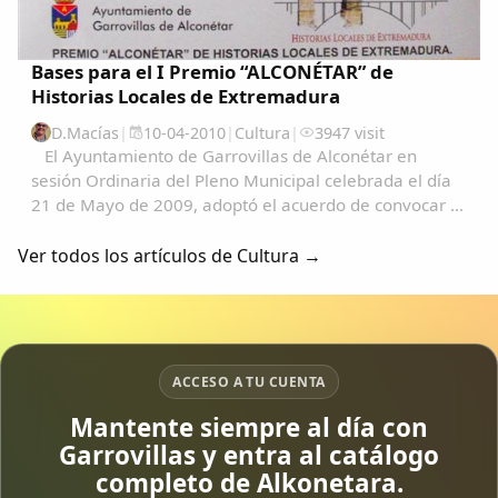
Bases para el I Premio “ALCONÉTAR” de
Historias Locales de Extremadura
D.Macías
|
10-04-2010
|
Cultura
|
3947 visit
El Ayuntamiento de Garrovillas de Alconétar en
sesión Ordinaria del Pleno Municipal celebrada el día
21 de Mayo de 2009, adoptó el acuerdo de convocar el
I Premio de Historias Locales de Extremadura, con
sujeción a las siguientes Bases que...
Ver todos los artículos de Cultura →
ACCESO A TU CUENTA
Mantente siempre al día con
Garrovillas y entra al catálogo
completo de Alkonetara.