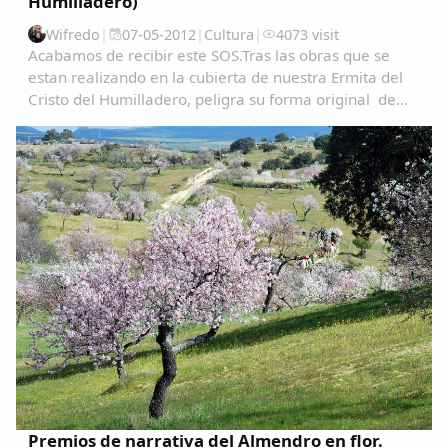
Humilladero)
Wifredo
|
07-05-2012
|
Cultura
|
4073 visit
Acabamos de recibir este SOS.Tras las obras que se
estan realizando en la cubierta de nuestra Ermita del
Cristo del Humilladero, peligra su forma original de
Copiar enlace
estructura, es un monumento catalogado de gran
interes, tanto Patrimonial como Espiritual...
Premios de narrativa del Almendro en flor.