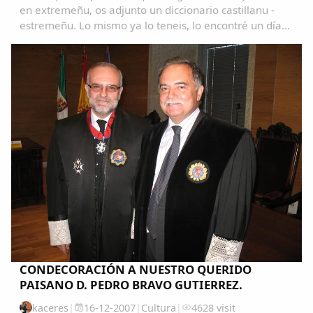
en extremeñu, os adjunto un diccionario castillanu -
estremeñu. Lo mismo ya lo teneis, lo encontré un día
navegando y me pareció muy interesante. Ya me
contareis que os parece. Saludos...
CONDECORACIÓN A NUESTRO QUERIDO
PAISANO D. PEDRO BRAVO GUTIERREZ.
kaceres
|
16-12-2007
|
Cultura
|
4628 visit