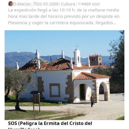
D.Macías
|
02-05-2009
|
Cultura
|
4469 visit
La expedición llegó a las 10:10 h. de la mañana media
hora mas tarde del horario previsto por un despiste en
Plasencia y coger la carretera equivocada, llegados
aquí se les recibió junto con las autoridades, los
familiares y amigos que estaban...
Comparte
Compartir en Facebook
SOS (Peligra la Ermita del Cristo del
Compartir en Twitter