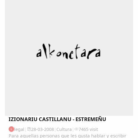
IZIONARIU CASTILLANU - ESTREMEÑU
legal
|
28-03-2008
|
Cultura
|
7465 visit
L
Para aquellas personas que les gusta hablar y escribir