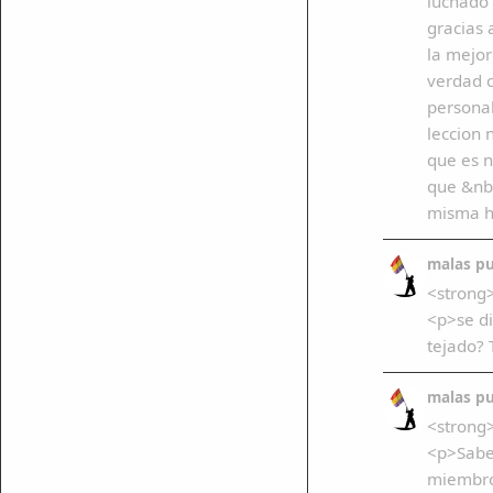
luchado 
gracias 
la mejor
verdad c
personal
leccion 
que es n
que &nbs
misma h
malas pu
<strong
<p>se di
tejado? 
malas pu
<strong>
<p>Sabe 
miembro