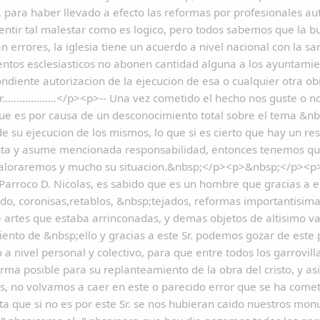
s, para haber llevado a efecto las reformas por profesionale
sentir tal malestar como es logico, pero todos sabemos que la 
 errores, la iglesia tiene un acuerdo a nivel nacional con la sa
os esclesiasticos no abonen cantidad alguna a los ayuntamiento
ndiente autorizacion de la ejecucion de esa o cualquier otra o
...................</p><p>-- Una vez cometido el hecho nos guste 
ue es por causa de un desconocimiento total sobre el tema &n
de su ejecucion de los mismos, lo que si es cierto que hay un 
sta y asume mencionada responsabilidad, entonces tenemos qu
aloraremos y mucho su situacion.&nbsp;</p><p>&nbsp;</p><p>--
Parroco D. Nicolas, es sabido que es un hombre que gracias a 
do, coronisas,retablos, &nbsp;tejados, reformas importantisimas
 artes que estaba arrinconadas, y demas objetos de altisimo v
ento de &nbsp;ello y gracias a este Sr. podemos gozar de est
o a nivel personal y colectivo, para que entre todos los garrov
rma posible para su replanteamiento de la obra del cristo, y a
s, no volvamos a caer en este o parecido error que se ha comet
a que si no es por este Sr. se nos hubieran caido nuestros mo