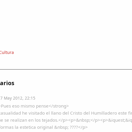
Cultura
arios
7 May 2012, 22:15
>Pues eso mismo pense</strong>
asualidad he visitado el llano del Cristo del Humilladero este 
e se realizan en los tejados.</p><p>&nbsp;</p><p>&iquest;&i
formas la estetica original &nbsp; ????</p>