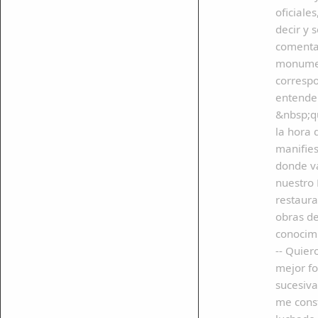
oficiale
decir y 
comentan
monument
correspo
ar enlace
entender
&nbsp;q
la hora 
manifie
donde v
nuestro 
restaura
obras de
conocimi
-- Quier
mejor fo
sucesiva
me const