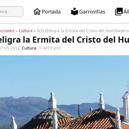
Portada
Garrovillas
Á
ecciones
»
Cultura
» SOS (Peligra la Ermita del Cristo del Humilladero
ligra la Ermita del Cristo del H
07-05-2012
|
Cultura
|
4073 visit