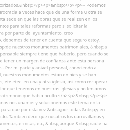
s autorizados.&nbsp;</p><p>&nbsp;</p><p>-- Podemos
burocracia a veces hace que de una forma u otra se
nta sede en que las obras que se realizen en los
s para tales reformas pero si solicitar la
bra por parte del ayuntamiento, creo
o no, debemos de tener en cuenta que seguro estoy,
bsp;de nuestros monumentos patrimoniales, &nbsp;a
responsable siempre tiene que haberlo, pero cuando se
e tener un margen de confianza ante esta persona
 Por mi parte y anivel personal, conociendo a
el, nuestros monumentos estan en pies y se han
, ete etec. en una y otra iglesia, asi como recuperar
alor que tenemos en nuestras iglesias y no teniamos
e patrimonio que habia oculto.</p><p>&nbsp;</p><p>-
illanos nos unamos y solucionemos este tema en la
si para que por esta vez &nbsp;por todas &nbsp;y en
ido. Tambien decir que nosotros los garrovillanos y
numentos, ermitas, etc, &nbsp;porque &nbsp;nadie ha