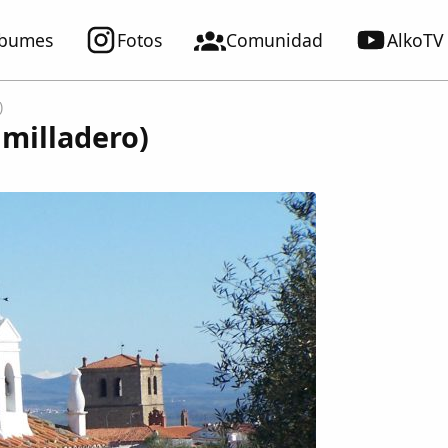
lbumes
Fotos
Comunidad
AlkoTV
)
umilladero)