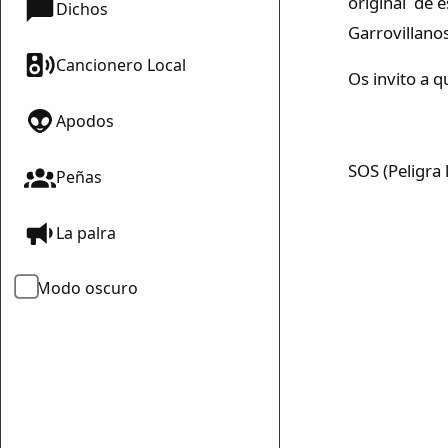
original de 
Dichos
Garrovillano
Cancionero Local
Os invito a
Apodos
U
SOS (Peligra 
Peñas
La palra
Modo oscuro