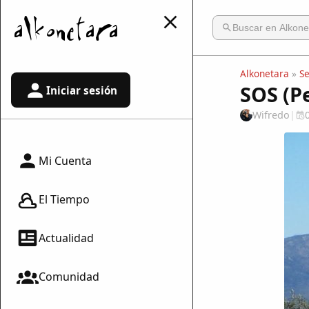
Alkonetara
»
S
SOS (Pe
Iniciar sesión
Wifredo
|
Mi Cuenta
El Tiempo
Actualidad
Comunidad