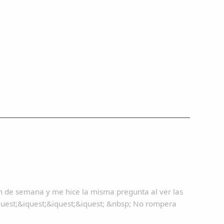
fin de semana y me hice la misma pregunta al ver las
quest;&iquest;&iquest;&iquest; &nbsp; No rompera