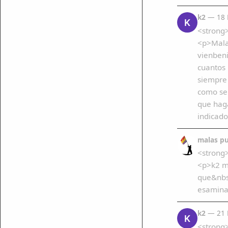
k2
— 18 
K
<strong>
<p>Mala 
vienbeni
cuantos 
siempre 
como se 
que haga
indicado
malas pu
<strong>
<p>k2 ma
que&nbsp
esamina
k2
— 21 
K
<strong>