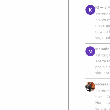
k2
— 8 M
K
<strong>
<p>yo es
una cupu
es algo
vieja ha
Mr.Hade
M
<strong
<p>Ya to
posible.
siquiera
mparte
kaceres
—
mpartir
<strong
<p>--- C
cebook
Humillad
mpartir
 Twitter
valorar 