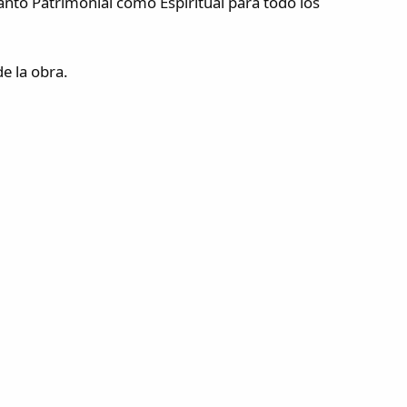
nto Patrimonial como Espiritual para todo los
ntervencion de la obra.