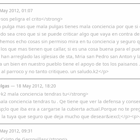
May 2012, 01:07
sos peligra el crito</strong>
pulga mas que mala pulgas tienes mala conciencia por que si el
do sea creo que si se puede criticar algo que vaya en contra 
hemos echo cosas sin permiso mira en tu conciencia y seguro 
los que mas tienen que callar, si es una cosa buena para el pue
han arreglado las iglesias de sta, Mria san Pedro san Anton y l
 un bien en nuestro pueblo tiene el apoyo de tos los paisanos .
 al parroco y no tanto critiqueo. un saludo.k2</p>
lgas
— 18 May 2012, 18:20
k2 mala conciencia tendras tu</strong>
la conciencia tendras tu . Qe tiene que ver la defensa y cons
;lo que iba era a cargarse la cubierta actual.Porque no te pre
 la tuya que seguro que deja mucho que desear&iexcl;</p><p>
May 2012, 09:31
Cristo de Garrovillas</strong>