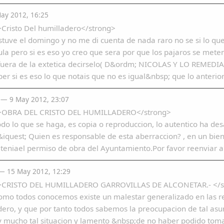
ay 2012, 16:25
Cristo Del humilladero</strong>
tuve el domingo y no me di cuenta de nada raro no se si lo que
la pero si es eso yo creo que sera por que los pajaros se mete
 fuera de la extetica decirselo( D&ordm; NICOLAS Y LO REME
ber si es eso lo que notais que no es igual&nbsp; que lo anterio
— 9 May 2012, 23:07
>OBRA DEL CRISTO DEL HUMILLADERO</strong>
do lo que se haga, es copia o reproduccion, lo autentico ha des
&iquest; Quien es responsable de esta aberraccion? , en un b
 teniael permiso de obra del Ayuntamiento.Por favor reenviar 
 15 May 2012, 12:29
>CRISTO DEL HUMILLADERO GARROVILLAS DE ALCONETAR.- </s
omo todos conocemos existe un malestar generalizado en las re
ero, y que por tanto todos sabemos la preocupacion de tal asu
y mucho tal situacion y lamento &nbsp;de no haber podido tomar