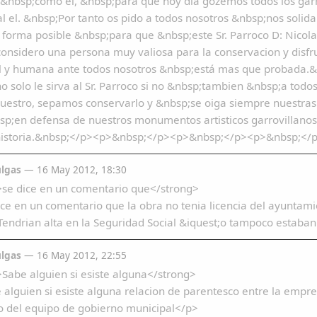
&nbsp;como el, &nbsp;para que hoy dia gozemos todos los gar
al el. &nbsp;Por tanto os pido a todos nosotros &nbsp;nos solid
 forma posible &nbsp;para que &nbsp;este Sr. Parroco D: Nicol
onsidero una persona muy valiosa para la conservacion y disfr
 y humana ante todos nosotros &nbsp;está mas que probada.&nb
no solo le sirva al Sr. Parroco si no &nbsp;tambien &nbsp;a tod
uestro, sepamos conservarlo y &nbsp;se oiga siempre nuestras
p;en defensa de nuestros monumentos artisticos garrovillanos 
istoria.&nbsp;</p><p>&nbsp;</p><p>&nbsp;</p><p>&nbsp;</
lgas
— 16 May 2012, 18:30
>se dice en un comentario que</strong>
ce en un comentario que la obra no tenia licencia del ayuntami
Tendrian alta en la Seguridad Social &iquest;o tampoco estaba
lgas
— 16 May 2012, 22:55
Sabe alguien si esiste alguna</strong>
alguien si esiste alguna relacion de parentesco entre la empres
 del equipo de gobierno municipal</p>