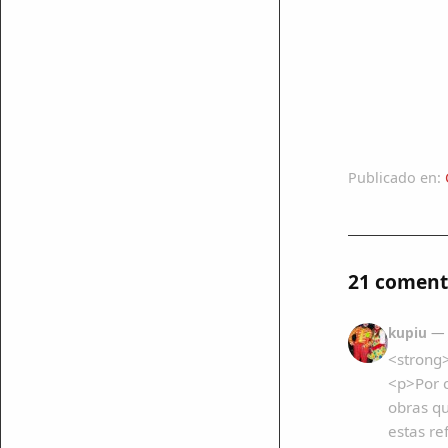
Publicado en:
21 coment
kupiu
— 
<strong
<p>Por c
obras qu
estas re