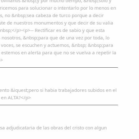
rovillanos &nbsp;y por mucho tiempo, &nbsp;solo y
aricemos para solucionar o intentarlo por lo menos en
as, no &nbsp;sea cabeza de turco porque a decir
ute de nuestros monumentos y que decir de su valia
sp;</p><p>-- Rectificar es de sabio y que esta
os nosotros, &nbsp;para que de una vez por toda, lo
 voces, se escuchen y actuemos, &nbsp; &nbsp;para
estemos en alerta para que no se vuelva a repetir la
p>
ento &iquest;pero si habia trabajadores subidos en el
n en ALTA?</p>
a adjudicataria de las obras del cristo con algun