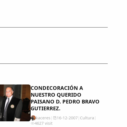
CONDECORACIÓN A
NUESTRO QUERIDO
PAISANO D. PEDRO BRAVO
GUTIERREZ.
kaceres
|
16-12-2007
|
Cultura
|
4627 visit