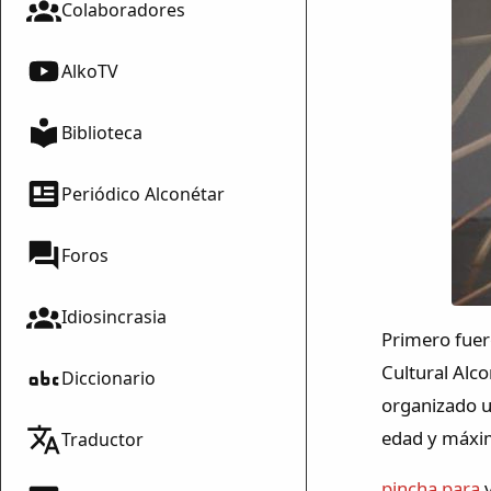
Colaboradores
AlkoTV
Biblioteca
Periódico Alconétar
Foros
Idiosincrasia
Primero fuer
Cultural Alco
Diccionario
organizado u
edad y máxim
Traductor
pincha para