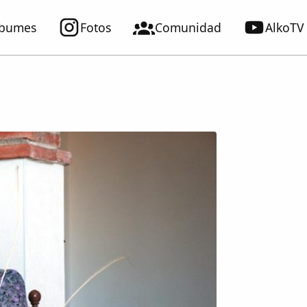
lbumes
Fotos
Comunidad
AlkoTV