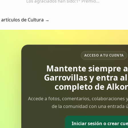
Los agraciados han sido:1º Premio
para Dotoljoskin2º Premio para
Victoriano Martin Martin3º
 artículos de Cultura →
Clasificado Gondola PRIMER
PREMIO....
ACCESO A TU CUENTA
Mantente siempre al
Garrovillas y entra a
completo de Alkon
Accede a fotos, comentarios, colaboraciones y
de la comunidad con una entrada ún
Iniciar sesión o crear cu