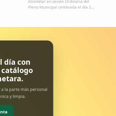
Alconétar en sesión Ordinaria del
Pleno Municipal celebrada el día 21
de Mayo de 2009, adoptó el
acuerdo de convocar el I Premio de
Historias Locales de Extremadura,
con sujeción a las siguientes Bases
que...
 día con
l catálogo
etara.
 a la parte más personal
ica y limpia.
enta