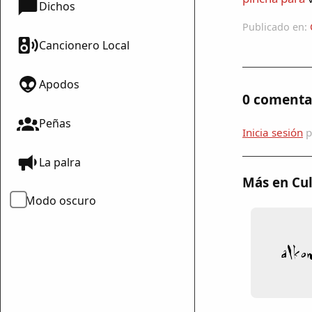
Dichos
Publicado en:
Cancionero Local
Apodos
0 comenta
Peñas
Inicia sesión
p
La palra
Más en Cul
Modo oscuro
mparte
mpartir
cebook