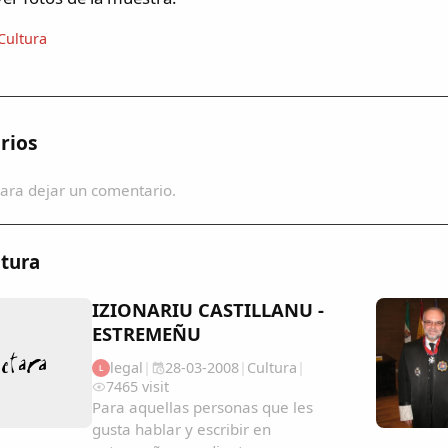
Cultura
rios
ara dejar un comentario.
tura
IZIONARIU CASTILLANU -
ESTREMEÑU
legal
|
28-03-2008
|
Cultura
|
L
7465 visit
Para aquellas personas que les
gusta hablar y escribir en