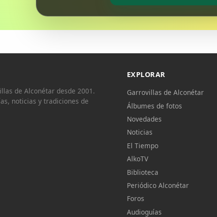
EXPLORAR
llas de Alconétar desde 2001.
Garrovillas de Alconétar
ías, noticias y tradiciones de
Álbumes de fotos
Novedades
Noticias
El Tiempo
AlkoTV
Biblioteca
Periódico Alconétar
Foros
Audioguías