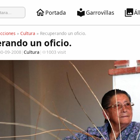
Portada
Garrovillas
Á
ecciones
»
Cultura
» Recuperando un oficio.
rando un oficio.
30-09-2008
|
Cultura
|
1003 visit