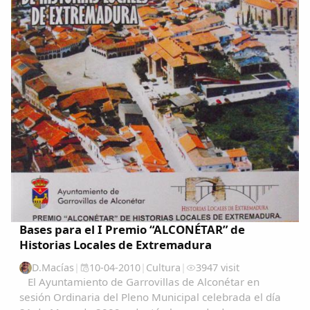
Bases para el I Premio “ALCONÉTAR” de
Historias Locales de Extremadura
D.Macías
|
10-04-2010
|
Cultura
|
3947 visit
El Ayuntamiento de Garrovillas de Alconétar en
sesión Ordinaria del Pleno Municipal celebrada el día