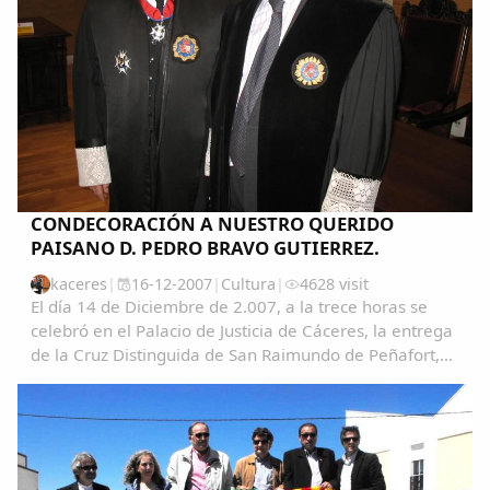
CONDECORACIÓN A NUESTRO QUERIDO
PAISANO D. PEDRO BRAVO GUTIERREZ.
kaceres
|
16-12-2007
|
Cultura
|
4628 visit
El día 14 de Diciembre de 2.007, a la trece horas se
celebró en el Palacio de Justicia de Cáceres, la entrega
de la Cruz Distinguida de San Raimundo de Peñafort,
con motivo de la onomástica de S.M. el Rey a nuestro
querido y paisano D. Pedro Bravo...