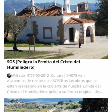
SOS (Peligra la Ermita del Cristo del
Humilladero)
Wifredo
|
07-05-2012
|
Cultura
|
4073 visit
Acabamos de recibir este SOS.Tras las obras que se
estan realizando en la cubierta de nuestra Ermita del
Cristo del Humilladero, peligra su forma original de
estructura, es un monumento catalogado de gran
interes, tanto Patrimonial como Espiritual...