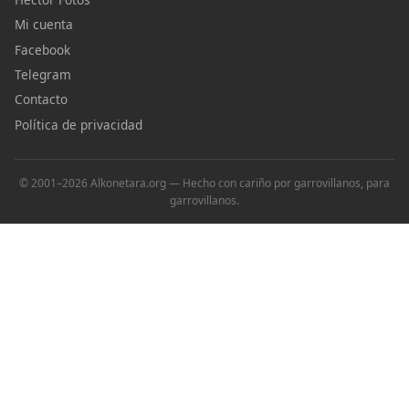
Mi cuenta
Facebook
Telegram
Contacto
Política de privacidad
© 2001–2026 Alkonetara.org — Hecho con cariño por garrovillanos, para
garrovillanos.