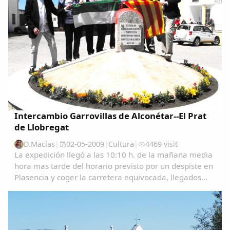
Intercambio Garrovillas de Alconétar--El Prat
de Llobregat
D.Macías
|
02-05-2009
|
Cultura
|
4469 visit
La expedición llegó a las 10:10 h. de la mañana media
hora mas tarde del horario previsto por un despiste en
Plasencia y coger la carretera equivocada, llegados
aquí se les recibió junto con las autoridades, los
familiares y amigos que estaban...