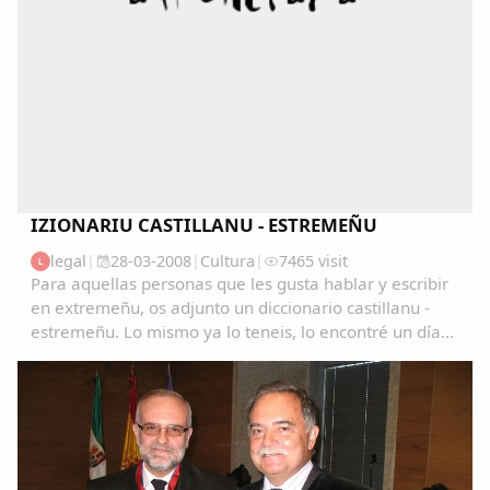
IZIONARIU CASTILLANU - ESTREMEÑU
legal
|
28-03-2008
|
Cultura
|
7465 visit
L
Para aquellas personas que les gusta hablar y escribir
en extremeñu, os adjunto un diccionario castillanu -
estremeñu. Lo mismo ya lo teneis, lo encontré un día
navegando y me pareció muy interesante. Ya me
contareis que os parece. Saludos...