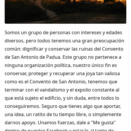
Colaboradores
AlkoTV
Somos un grupo de personas con intereses y edades
Biblioteca
diversos, pero todos tenemos una gran preocupación
común: dignificar y conservar las ruinas del Convento
Periódico Alconétar
de San Antonio de Padua. Este grupo no pertenece a
ninguna organización política, nuestro único fin es
Foros
conservar, proteger y recuperar una joya tan valiosa
como es el Convento de San Antonio, tenemos que
Idiosincrasia
terminar con el vandalismo y el expolio constante al
que está sujeto el edificio, y sin duda, entre todos lo
Diccionario
conseguiremos. Seguro que tienes algo que aportar,
una idea, un ratito de tu tiempo libre, o simplemente
Traductor
darnos apoyo. Unamos fuerzas, dale a "Me gusta"
dentro de nuestro Facebook y estarás al tanto de