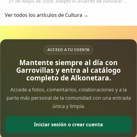
21 de Mayo de 2009, adoptó el acuerdo de convocar el
I Premio de Historias Locales de Extremadura, con
sujeción a las siguientes Bases que...
Ver todos los artículos de Cultura →
ACCESO A TU CUENTA
Mantente siempre al día con
Garrovillas y entra al catálogo
completo de Alkonetara.
Accede a fotos, comentarios, colaboraciones y a la
parte más personal de la comunidad con una entrada
única y limpia.
Iniciar sesión o crear cuenta