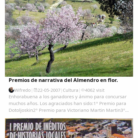
Premios de narrativa del Almendro en flor.
Wifredo
|
22-05-2007
|
Cultura
|
4062 visit
Enhorabuena a los ganadores y ánimo para concursar
muchos años. Los agraciados han sido:1º Premio para
Dotoljoskin2º Premio para Victoriano Martin Martin3º
Clasificado Gondola PRIMER PREMIO....