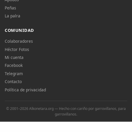
Peñas
La palra
COMUNIDAD
Colaboradores
Héctor Fotos
Mi cuenta
Facebook
Telegram
Contacto
Política de privacidad
© 2001–2026 Alkonetara.org — Hecho con cariño por garrovillanos, para
garrovillanos.