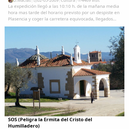
D.Macías
|
02-05-2009
|
Cultura
|
4469 visit
La expedición llegó a las 10:10 h. de la mañana media
hora mas tarde del horario previsto por un despiste en
Plasencia y coger la carretera equivocada, llegados
aquí se les recibió junto con las autoridades, los
familiares y amigos que estaban...
SOS (Peligra la Ermita del Cristo del
Humilladero)