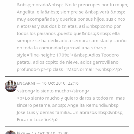
&nbsp;morada&nbsp;. No te preocupes por tu mujer,
Angelita, ella&nbsp; siempre se &nbsp;verá &nbsp;
muy acompañada y querida por sus hijos, sus cinco
nietos/as y sus dos biznietas, así &nbsp;como por
todos los paisanos ,puesto que&nbsp;&nbsp; ella
siempre se ha dedicado a sembrar amistad y cariño
en toda la comunidad garrovillana.</p><p
style="line-height: 170%;">&nbsp;Adios Teodoro
patatu, adios copito de nieve, adios garrovillano
profundo</p><p class="MsoNormal" >&nbsp;</p>
ENCARNI
— 16 Oct 2010, 22:16
<strong>lo siento mucho</strong>
<p>Lo siento mucho y quiero daros a todos mi mas
sincero pesame,&nbsp; Angelita Remundi&nbsp;
Jose Luis y demas familia..Un abrazo&nbsp;&nbsp;
Encarni Luceño</p>
kiko
— 17 Oct 2010, 23:30