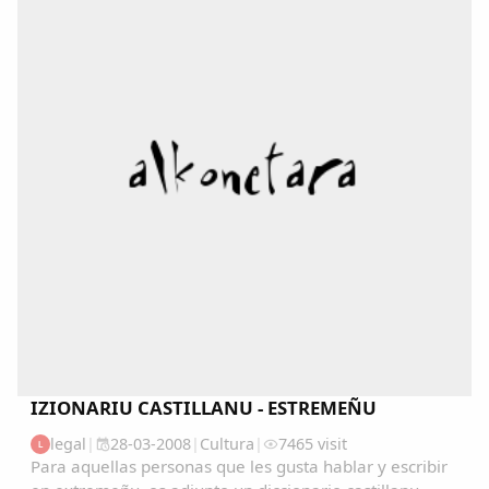
IZIONARIU CASTILLANU - ESTREMEÑU
legal
|
28-03-2008
|
Cultura
|
7465 visit
L
Para aquellas personas que les gusta hablar y escribir