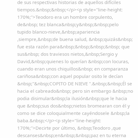
de sus respectivas historias de aquellos difíciles
tiempos.&nbsp;&nbsp;</p><p style="line-height:
170%;">Teodoro era un hombre corpulento,
de&nbsp; tez blanca&nbsp;y&nbsp;&nbsp;pelo
tupido blanco-nieve,&nbsp;apariencia
,siempre,&nbsp;de buena salud, &nbsp;quizás&nbsp;
fue esta razón para&nbsp;&nbsp;&nbsp;&nbsp; que
sus&nbsp; dos traviesos nietos,&nbsp;Sergio y
David,&nbsp;quienes lo querían &nbsp;con locuras,
cuando eran unos chiquillos&nbsp; en comparanza
cariñosa&nbsp;con aquel popular osito le decían
&nbsp;"&nbsp;COPITO DE NIEVE ".&nbsp;&nbsp;Él se
hacia el cabreado&nbsp; pero sin embargo &nbsp;no
podia disimular&nbsp;la ilusión&nbsp;que le hacia
que &nbsp;sus dos&nbsp;nietos bromearan con él y
como se dice coloquialmente cayéndosele &nbsp;la
baba.&nbsp;</p><p style="line-height:
170%;">Decirte por último, &nbsp;Teodoro ,que
descanses&nbsp;en&nbsp;&nbsp;paz en tu eterna