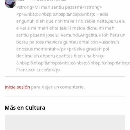
<strong>Mi mah sentiu pessami</strong>
<p>&nbsp;&nbsp;&nbsp;&nbsp;&nbsp; Hadia
angunuh diah que non trava i no sabia naita,peru eiu
a vel a mi mairi ehta taldi i meloa dichu,mi mah
sentiu pesami Joselui,Remundi,Angelita,a loh ñetu un
bessu pa toss maviera guhtau ehtal con vussotruh
enessus momentuh</p><p>Salva graciah pol
decilmuluh ehperu quehtes bien una braçu
&nbsp;&nbsp;&nbsp;&nbsp;&nbsp;&nbsp;&nbsp;&nbsp;
Francisco Luceño</p>
Inicia sesión
para dejar un comentario.
Más en Cultura