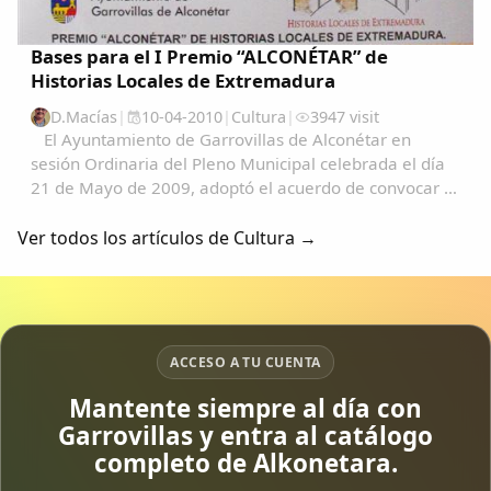
Bases para el I Premio “ALCONÉTAR” de
Historias Locales de Extremadura
D.Macías
|
10-04-2010
|
Cultura
|
3947 visit
El Ayuntamiento de Garrovillas de Alconétar en
sesión Ordinaria del Pleno Municipal celebrada el día
21 de Mayo de 2009, adoptó el acuerdo de convocar el
I Premio de Historias Locales de Extremadura, con
sujeción a las siguientes Bases que...
Ver todos los artículos de Cultura →
ACCESO A TU CUENTA
Mantente siempre al día con
Garrovillas y entra al catálogo
completo de Alkonetara.