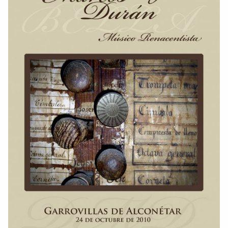
Colaboradores
AlkoTV
Biblioteca
Periódico Alconétar
Foros
Idiosincrasia
Diccionario
Traductor