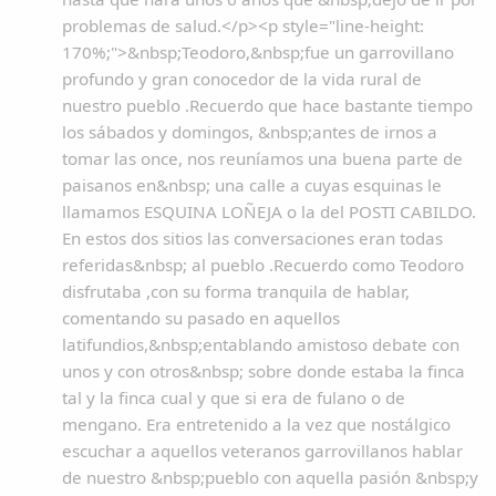
problemas de salud.</p><p style="line-height:
170%;">&nbsp;Teodoro,&nbsp;fue un garrovillano
profundo y gran conocedor de la vida rural de
nuestro pueblo .Recuerdo que hace bastante tiempo
los sábados y domingos, &nbsp;antes de irnos a
tomar las once, nos reuníamos una buena parte de
paisanos en&nbsp; una calle a cuyas esquinas le
llamamos ESQUINA LOÑEJA o la del POSTI CABILDO.
En estos dos sitios las conversaciones eran todas
referidas&nbsp; al pueblo .Recuerdo como Teodoro
disfrutaba ,con su forma tranquila de hablar,
comentando su pasado en aquellos
latifundios,&nbsp;entablando amistoso debate con
unos y con otros&nbsp; sobre donde estaba la finca
tal y la finca cual y que si era de fulano o de
mengano. Era entretenido a la vez que nostálgico
escuchar a aquellos veteranos garrovillanos hablar
de nuestro &nbsp;pueblo con aquella pasión &nbsp;y