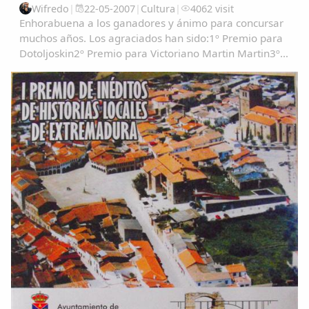
Wifredo
|
22-05-2007
|
Cultura
|
4062 visit
Enhorabuena a los ganadores y ánimo para concursar
muchos años. Los agraciados han sido:1º Premio para
Dotoljoskin2º Premio para Victoriano Martin Martin3º
Clasificado Gondola PRIMER PREMIO....