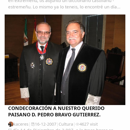
en extremeñu, os adjunto un diccionario castillanu -
estremeñu. Lo mismo ya lo teneis, lo encontré un día
navegando y me pareció muy interesante. Ya me
contareis que os parece. Saludos...
CONDECORACIÓN A NUESTRO QUERIDO
PAISANO D. PEDRO BRAVO GUTIERREZ.
kaceres
|
16-12-2007
|
Cultura
|
4627 visit