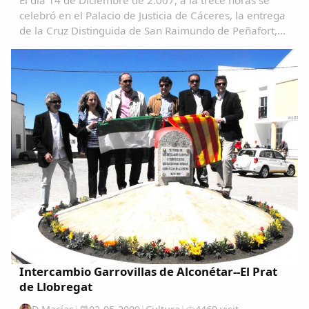
El día 14 de Diciembre de 2.007, a la trece horas se
celebró en el Palacio de Justicia de Cáceres, la entrega
de la Cruz Distinguida de San Raimundo de Peñafort,
con motivo de la onomástica de S.M. el Rey a nuestro
querido y paisano D. Pedro Bravo...
Intercambio Garrovillas de Alconétar--El Prat
de Llobregat