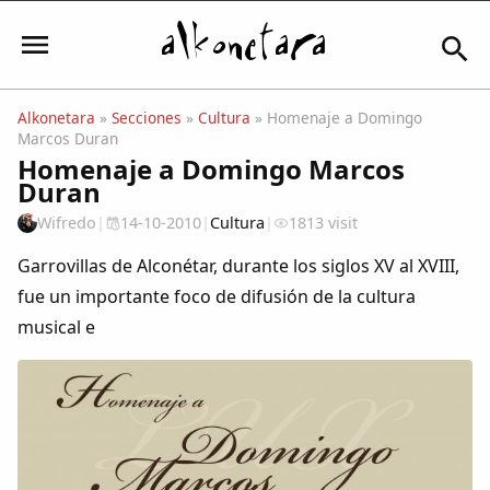
Alkonetara
»
Secciones
»
Cultura
» Homenaje a Domingo
Marcos Duran
Iniciar sesión
Homenaje a Domingo Marcos
Duran
Wifredo
|
14-10-2010
|
Cultura
|
1813 visit
Mi Cuenta
Garrovillas de Alconétar, durante los siglos XV al XVIII,
fue un importante foco de difusión de la cultura
El Tiempo
musical e
Actualidad
Comunidad