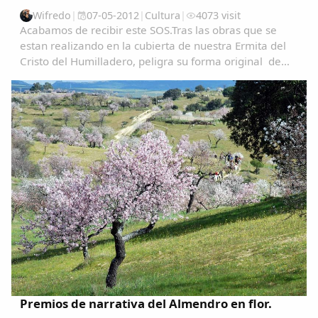
Wifredo
|
07-05-2012
|
Cultura
|
4073 visit
Acabamos de recibir este SOS.Tras las obras que se
estan realizando en la cubierta de nuestra Ermita del
Cristo del Humilladero, peligra su forma original de
estructura, es un monumento catalogado de gran
interes, tanto Patrimonial como Espiritual...
Premios de narrativa del Almendro en flor.