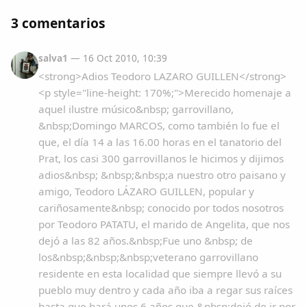
3 comentarios
salva1
— 16 Oct 2010, 10:39
<strong>Adios Teodoro LAZARO GUILLEN</strong>
<p style="line-height: 170%;">Merecido homenaje a
aquel ilustre músico&nbsp; garrovillano,
&nbsp;Domingo MARCOS, como también lo fue el
que, el día 14 a las 16.00 horas en el tanatorio del
Prat, los casi 300 garrovillanos le hicimos y dijimos
adios&nbsp; &nbsp;&nbsp;a nuestro otro paisano y
amigo, Teodoro LÁZARO GUILLEN, popular y
cariñosamente&nbsp; conocido por todos nosotros
por Teodoro PATATU, el marido de Angelita, que nos
dejó a las 82 años.&nbsp;Fue uno &nbsp; de
los&nbsp;&nbsp;&nbsp;veterano garrovillano
residente en esta localidad que siempre llevó a su
pueblo muy dentro y cada año iba a regar sus raíces
hasta que hará unos 6 años que &nbsp;dejó de ir por