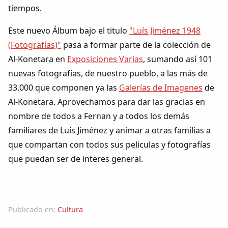
Dichos
tiempos.
Este nuevo Álbum bajo el titulo
"Luís Jiménez 1948
Cancionero Local
(Fotografías)"
pasa a formar parte de la colección de
Al-Konetara en
Exposiciones Varias
, sumando así 101
Apodos
nuevas fotografías, de nuestro pueblo, a las más de
33.000 que componen ya las
Galerías de Imagenes
de
Peñas
Al-Konetara. Aprovechamos para dar las gracias en
nombre de todos a Fernan y a todos los demás
La palra
familiares de Luís Jiménez y animar a otras familias a
que compartan con todos sus peliculas y fotografías
Modo oscuro
que puedan ser de interes general.
Publicado en:
Cultura