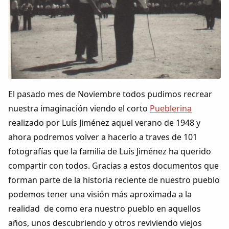
Colaboradores
AlkoTV
Biblioteca
Periódico Alconétar
El pasado mes de Noviembre todos pudimos recrear
nuestra imaginación viendo el corto
Pueblerina
Foros
realizado por Luís Jiménez aquel verano de 1948 y
ahora podremos volver a hacerlo a traves de 101
Idiosincrasia
fotografías que la familia de Luís Jiménez ha querido
compartir con todos. Gracias a estos documentos que
Diccionario
forman parte de la historia reciente de nuestro pueblo
podemos tener una visión más aproximada a la
Traductor
realidad de como era nuestro pueblo en aquellos
años, unos descubriendo y otros reviviendo viejos