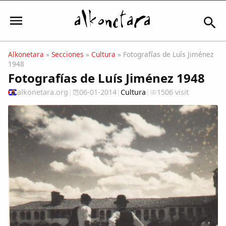
Alkonetara
»
Secciones
»
Cultura
» Fotografías de Luís Jiménez
1948
Iniciar sesión
Fotografías de Luís Jiménez 1948
alkonetara.org
|
06-01-2014
|
Cultura
|
1506 visit
Mi Cuenta
El Tiempo
Actualidad
Comunidad