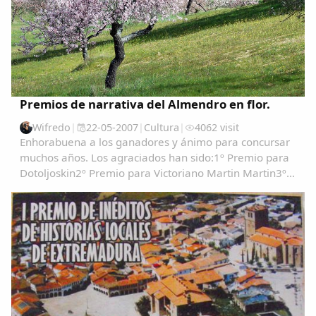
Premios de narrativa del Almendro en flor.
Wifredo
|
22-05-2007
|
Cultura
|
4062 visit
Enhorabuena a los ganadores y ánimo para concursar
muchos años. Los agraciados han sido:1º Premio para
Dotoljoskin2º Premio para Victoriano Martin Martin3º
Clasificado Gondola PRIMER PREMIO....