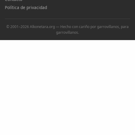
Política de privacidad
© 2001–2026 Alkonetara.org — Hecho con cariño por garrovillanos, para
garrovillanos.