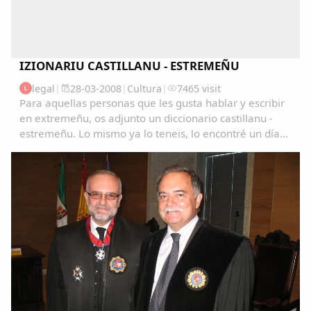
IZIONARIU CASTILLANU - ESTREMEÑU
legal
|
28-03-2008
|
Cultura
|
7465 visit
L
Para aquellas personas que les gusta hablar y escribir
en extremeñu, os adjunto un diccionario castillanu -
estremeñu. Lo mismo ya lo teneis, lo encontré un día
navegando y me pareció muy interesante. Ya me
contareis que os parece. Saludos...