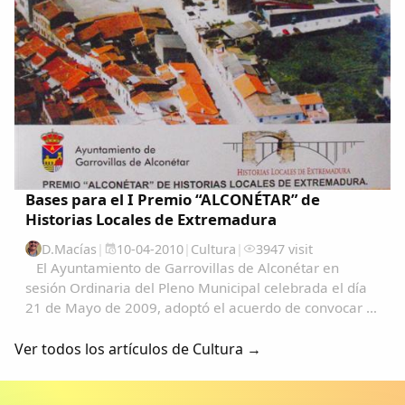
Bases para el I Premio “ALCONÉTAR” de
Historias Locales de Extremadura
D.Macías
|
10-04-2010
|
Cultura
|
3947 visit
El Ayuntamiento de Garrovillas de Alconétar en
sesión Ordinaria del Pleno Municipal celebrada el día
21 de Mayo de 2009, adoptó el acuerdo de convocar el
I Premio de Historias Locales de Extremadura, con
sujeción a las siguientes Bases que...
Ver todos los artículos de Cultura →