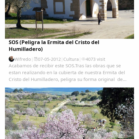
SOS (Peligra la Ermita del Cristo del
Humilladero)
Wifredo
|
07-05-2012
|
Cultura
|
4073 visit
Acabamos de recibir este SOS.Tras las obras que se
estan realizando en la cubierta de nuestra Ermita del
Cristo del Humilladero, peligra su forma original de
estructura, es un monumento catalogado de gran
interes, tanto Patrimonial como Espiritual...