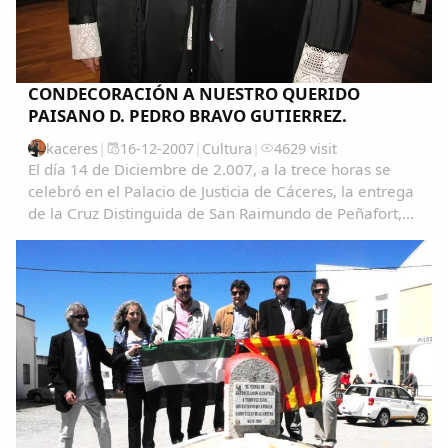
CONDECORACIÓN A NUESTRO QUERIDO
PAISANO D. PEDRO BRAVO GUTIERREZ.
kaceres
|
16-12-2007
|
Cultura
|
4629 visit
El día 14 de Diciembre de 2.007, a la trece horas se
celebró en el Palacio de Justicia de Cáceres, la entrega
de la Cruz Distinguida de San Raimundo de Peñafort,
con motivo de la onomástica de S.M. el Rey a nuestro
querido y paisano D. Pedro Bravo...