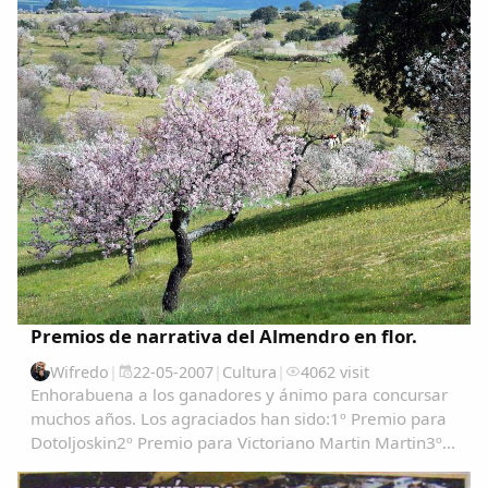
interes, tanto Patrimonial como Espiritual...
Copiar enlace
Premios de narrativa del Almendro en flor.
Wifredo
|
22-05-2007
|
Cultura
|
4062 visit
Enhorabuena a los ganadores y ánimo para concursar
muchos años. Los agraciados han sido:1º Premio para
Dotoljoskin2º Premio para Victoriano Martin Martin3º
Clasificado Gondola PRIMER PREMIO....