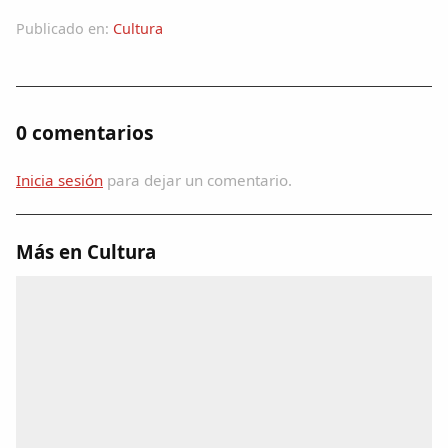
Dichos
Publicado en:
Cultura
Cancionero Local
Apodos
0 comentarios
Peñas
Inicia sesión
para dejar un comentario.
La palra
Más en Cultura
Modo oscuro