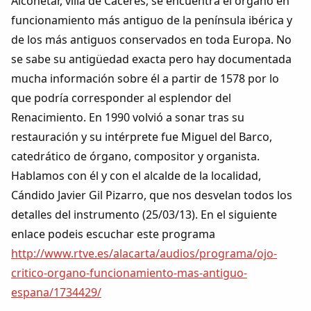
Alconétar, villa de Cáceres, se encuentra el órgano en
Colaboradores
funcionamiento más antiguo de la península ibérica y
de los más antiguos conservados en toda Europa. No
AlkoTV
se sabe su antigüedad exacta pero hay documentada
mucha información sobre él a partir de 1578 por lo
Biblioteca
que podría corresponder al esplendor del
Renacimiento. En 1990 volvió a sonar tras su
Periódico Alconétar
restauración y su intérprete fue Miguel del Barco,
catedrático de órgano, compositor y organista.
Foros
Hablamos con él y con el alcalde de la localidad,
Cándido Javier Gil Pizarro, que nos desvelan todos los
Idiosincrasia
detalles del instrumento (25/03/13). En el siguiente
enlace podeis escuchar este programa
Diccionario
http://www.rtve.es/alacarta/audios/programa/ojo-
critico-organo-funcionamiento-mas-antiguo-
Traductor
espana/1734429/