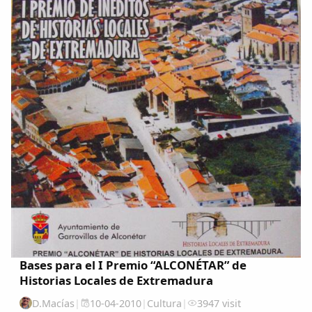
Bases para el I Premio “ALCONÉTAR” de
Historias Locales de Extremadura
D.Macías
|
10-04-2010
|
Cultura
|
3947 visit