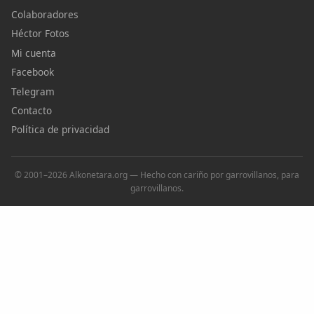
Colaboradores
Héctor Fotos
Mi cuenta
Facebook
Telegram
Contacto
Política de privacidad
© 2001–2026 Alkonetara.org — Hecho con cariño por garrovillanos, para
garrovillanos.