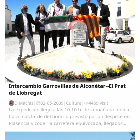
Intercambio Garrovillas de Alconétar--El Prat
de Llobregat
D.Macías
|
02-05-2009
|
Cultura
|
4469 visit
La expedición llegó a las 10:10 h. de la mañana media
hora mas tarde del horario previsto por un despiste en
Plasencia y coger la carretera equivocada, llegados
aquí se les recibió junto con las autoridades, los
familiares y amigos que estaban...