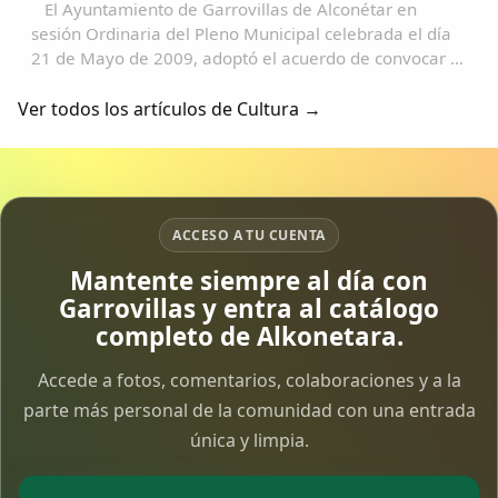
El Ayuntamiento de Garrovillas de Alconétar en
sesión Ordinaria del Pleno Municipal celebrada el día
21 de Mayo de 2009, adoptó el acuerdo de convocar el
I Premio de Historias Locales de Extremadura, con
sujeción a las siguientes Bases que...
Ver todos los artículos de Cultura →
ACCESO A TU CUENTA
Mantente siempre al día con
Garrovillas y entra al catálogo
completo de Alkonetara.
Accede a fotos, comentarios, colaboraciones y a la
parte más personal de la comunidad con una entrada
única y limpia.