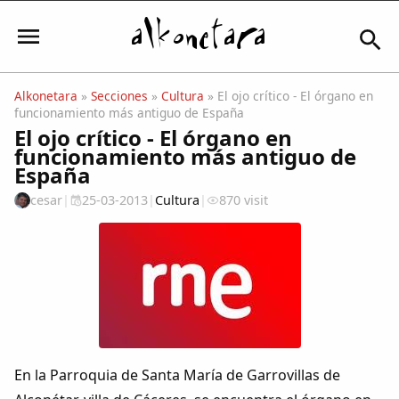
Alkonetara
»
Secciones
»
Cultura
» El ojo crítico - El órgano en
funcionamiento más antiguo de España
Iniciar sesión
El ojo crítico - El órgano en
funcionamiento más antiguo de
España
cesar
|
25-03-2013
|
Cultura
|
870 visit
Mi Cuenta
El Tiempo
Actualidad
Comunidad
En la Parroquia de Santa María de Garrovillas de