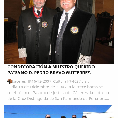
CONDECORACIÓN A NUESTRO QUERIDO
PAISANO D. PEDRO BRAVO GUTIERREZ.
kaceres
|
16-12-2007
|
Cultura
|
4627 visit
El día 14 de Diciembre de 2.007, a la trece horas se
celebró en el Palacio de Justicia de Cáceres, la entrega
de la Cruz Distinguida de San Raimundo de Peñafort,
con motivo de la onomástica de S.M. el Rey a nuestro
querido y paisano D. Pedro Bravo...