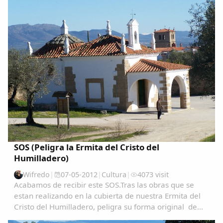
Comparte
SOS (Peligra la Ermita del Cristo del
Humilladero)
Compartir en Facebook
Wifredo
|
07-05-2012
|
Cultura
|
4073 visit
Compartir en Twitter
Acabamos de recibir este SOS.Tras las obras que se
estan realizando en la cubierta de nuestra Ermita del
Cristo del Humilladero, peligra su forma original de
estructura, es un monumento catalogado de gran