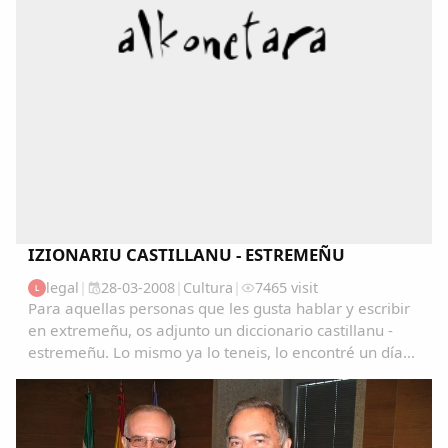
IZIONARIU CASTILLANU - ESTREMEÑU
legal
|
28-03-2008
|
Cultura
|
7465 visit
L
Para aquellas personas que les gusta hablar y escribir
en extremeñu, os adjunto un diccionario castillanu -
estremeñu. Lo mismo ya lo teneis, lo encontré un día
navegando y me pareció muy interesante. Ya me
contareis que os parece. Saludos...