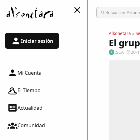
Alkonetara
»
S
El gru
Iniciar sesión
ISLA
|
20-1
I
Mi Cuenta
El Tiempo
Actualidad
Comunidad