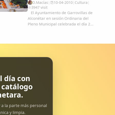
D.Macías
|
10-04-2010
|
Cultura
|
3947 visit
El Ayuntamiento de Garrovillas de
Alconétar en sesión Ordinaria del
Pleno Municipal celebrada el día 21
de Mayo de 2009, adoptó el
acuerdo de convocar el I Premio de
Historias Locales de Extremadura,
con sujeción a las siguientes Bases
que...
 día con
l catálogo
etara.
 a la parte más personal
ica y limpia.