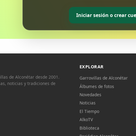
Iniciar sesión o crear cu
EXPLORAR
llas de Alconétar desde 2001.
Garrovillas de Alconétar
ías, noticias y tradiciones de
Álbumes de fotos
Novedades
Noticias
El Tiempo
AlkoTV
Biblioteca