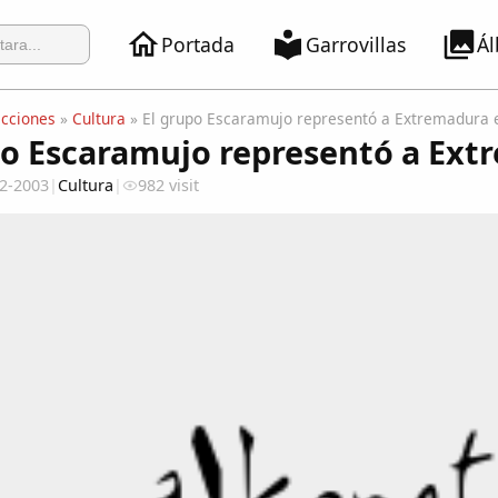
Portada
Garrovillas
Á
ecciones
»
Cultura
» El grupo Escaramujo representó a Extremadura 
po Escaramujo representó a Ex
2-2003
|
Cultura
|
982 visit