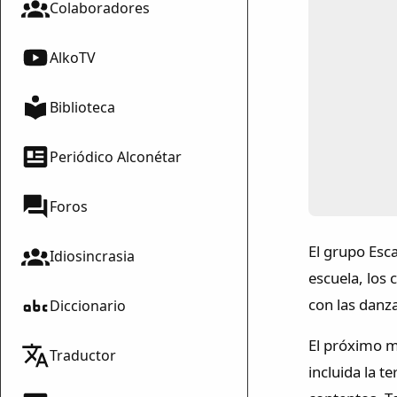
Colaboradores
AlkoTV
Biblioteca
Periódico Alconétar
Foros
El grupo Esc
Idiosincrasia
escuela, los 
con las danz
Diccionario
El próximo mé
Traductor
incluida la 