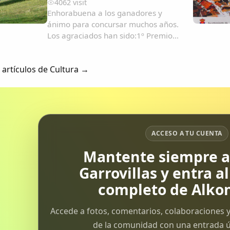
4062 visit
Enhorabuena a los ganadores y
ánimo para concursar muchos años.
Los agraciados han sido:1º Premio
para Dotoljoskin2º Premio para
Victoriano Martin Martin3º
 artículos de Cultura →
Clasificado Gondola PRIMER
PREMIO....
ACCESO A TU CUENTA
Mantente siempre al
Garrovillas y entra a
completo de Alkon
Accede a fotos, comentarios, colaboraciones y
de la comunidad con una entrada ún