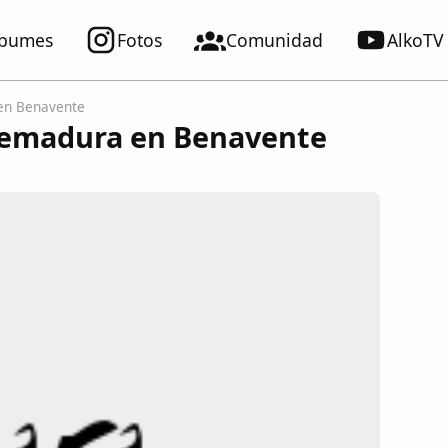
lbumes
Fotos
Comunidad
AlkoTV
en Benavente
tremadura en Benavente