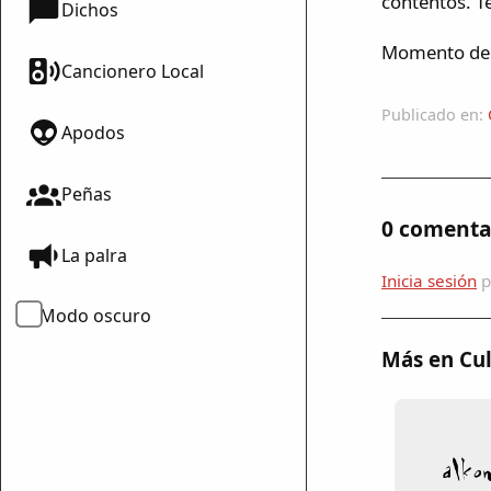
contentos. Te
Dichos
Momento de l
Cancionero Local
Publicado en:
Apodos
Peñas
0 comenta
La palra
Inicia sesión
p
Modo oscuro
Más en Cul
mparte
mpartir