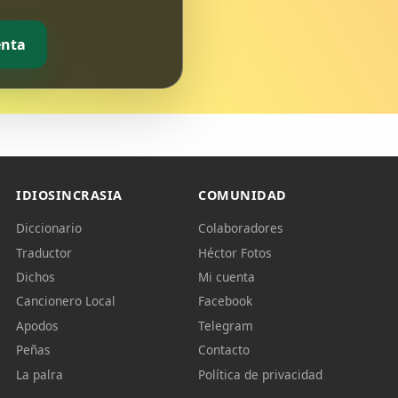
enta
IDIOSINCRASIA
COMUNIDAD
Diccionario
Colaboradores
Traductor
Héctor Fotos
Dichos
Mi cuenta
Cancionero Local
Facebook
Apodos
Telegram
Peñas
Contacto
La palra
Política de privacidad