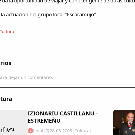
 da la oportunidad de viajar y conocer gente de otras cultu
a actuacion del grupo local "Escaramujo"
Cultura
rios
ara dejar un comentario.
tura
IZIONARIU CASTILLANU -
ESTREMEÑU
legal
|
28-03-2008
|
Cultura
|
L