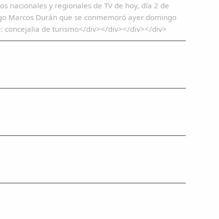
ivos nacionales y regionales de TV de hoy, día 2 de
mingo Marcos Durán que se conmemoró ayer domingo
: concejalia de turismo</div></div></div></div>