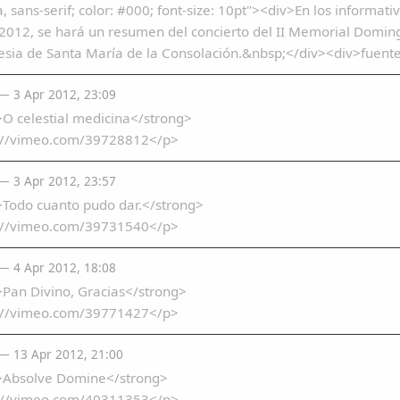
a, sans-serif; color: #000; font-size: 10pt"><div>En los informat
e 2012, se hará un resumen del concierto del II Memorial Do
lesia de Santa María de la Consolación.&nbsp;</div><div>fuente
— 3 Apr 2012, 23:09
O celestial medicina</strong>
://vimeo.com/39728812</p>
— 3 Apr 2012, 23:57
>Todo cuanto pudo dar.</strong>
://vimeo.com/39731540</p>
— 4 Apr 2012, 18:08
Pan Divino, Gracias</strong>
://vimeo.com/39771427</p>
— 13 Apr 2012, 21:00
>Absolve Domine</strong>
://vimeo.com/40311353</p>