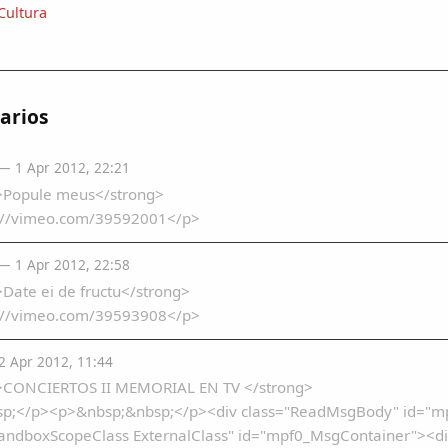
Cultura
arios
— 1 Apr 2012, 22:21
>Popule meus</strong>
://vimeo.com/39592001</p>
— 1 Apr 2012, 22:58
Date ei de fructu</strong>
://vimeo.com/39593908</p>
 Apr 2012, 11:44
<strong>CONCIERTOS II MEMORIAL‏ EN TV </strong>
p;</p><p>&nbsp;&nbsp;</p><div class="ReadMsgBody" id="m
andboxScopeClass ExternalClass" id="mpf0_MsgContainer"><div st