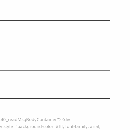
pf0_readMsgBodyContainer"><div
yle="background-color: #fff; font-family: arial,