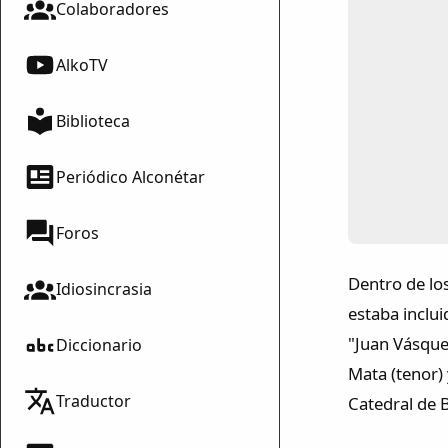
Colaboradores
AlkoTV
Biblioteca
Periódico Alconétar
Foros
Dentro de lo
Idiosincrasia
estaba inclui
"Juan Vásque
Diccionario
Mata (tenor)
Traductor
Catedral de 