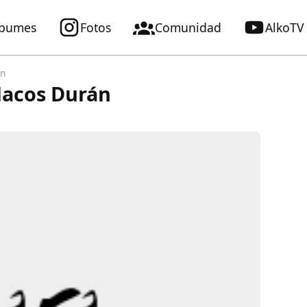
lbumes
Fotos
Comunidad
AlkoTV
án
Macos Durán