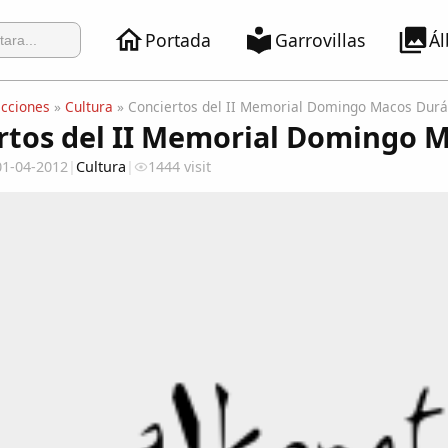
Portada
Garrovillas
Á
ecciones
»
Cultura
» Conciertos del II Memorial Domingo Macos Dur
rtos del II Memorial Domingo 
01-04-2012
|
Cultura
|
1444 visit