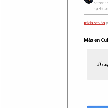
<strong
<p>http
Inicia sesión
p
Más en Cul