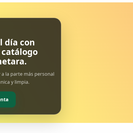
con sujeción a las siguientes Bases
que...
 día con
l catálogo
etara.
 a la parte más personal
ica y limpia.
enta