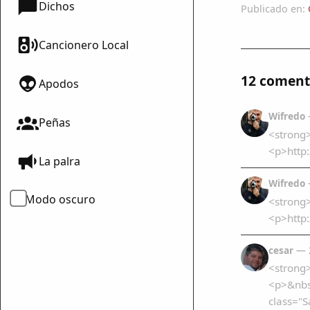
Dichos
Publicado en:
Cancionero Local
12 coment
Apodos
Wifredo
Peñas
<strong
<p>http
La palra
Wifredo
Modo oscuro
<strong>
<p>http
cesar
— 2
<p>&nbs
class="S