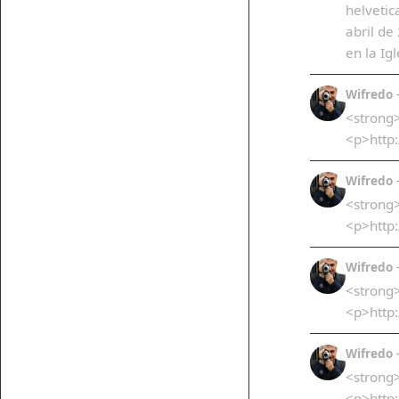
helvetic
abril d
en la Ig
Wifredo
<strong>
<p>http
Wifredo
<strong
<p>http
Wifredo
<strong>
<p>http
Wifredo
<strong
<p>http