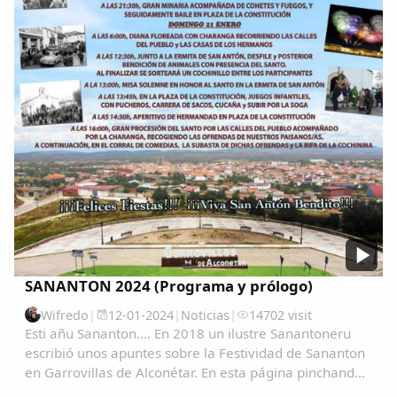
SANANTON 2024 (Programa y prólogo)
Wifredo
|
12-01-2024
|
Noticias
|
14702 visit
Esti añu Sananton.... En 2018 un ilustre Sanantoneru
escribió unos apuntes sobre la Festividad de Sananton
en Garrovillas de Alconétar. En esta página pinchando
en la lupa y escribiendo Sanantón podrás ver todo tipo