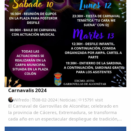
Comparte
Compartir en Facebook
Carnavalis 2024
Compartir en Twitter
Wifredo
|
08-02-2024
|
Noticias
|
15791 visit
El Carnaval de Garrovillas de Alconétar, celebrado en
la provincia de Cáceres, Extremadura, se transforma
cada año en un espectacular despliegue de tradición,
color y alegría, atrayendo a visitantes de todas partes