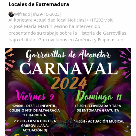
Locales de Extremadura
Wifredo
|
29-10-2023
|
Al-konetara
,
Actualidad local
,
Noticias
|
17292 visit
D. José María Martín Vecino ha intervenido
presentando su trabajo sobre la Historia de Garrovillas,
bajo el título "Garrovillanos en América y Filipinas, una
aproximación cartográfica" Garrovillanos-en-
AmeÃ&#140;&#129;rica-y-Filipinas-una...