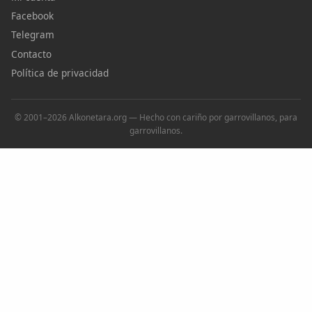
Facebook
Telegram
Contacto
Política de privacidad
© 2001–2026 Alkonetara.org — Hecho con cariño por garrovillanos, para
garrovillanos.