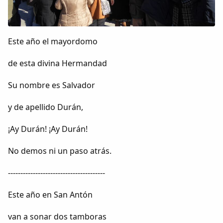
Colaboradores
AlkoTV
Este año el mayordomo
Biblioteca
de esta divina Hermandad
Su nombre es Salvador
Periódico Alconétar
y de apellido Durán,
Foros
¡Ay Durán! ¡Ay Durán!
Idiosincrasia
No demos ni un paso atrás.
Diccionario
---------------------------------------
Este año en San Antón
Traductor
van a sonar dos tamboras