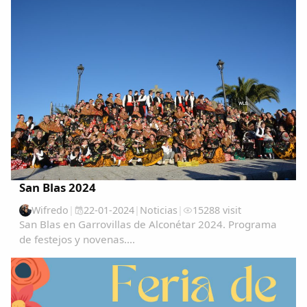
para vivir una experiencia única e...
Copiar enlace
San Blas 2024
Wifredo
|
22-01-2024
|
Noticias
|
15288 visit
San Blas en Garrovillas de Alconétar 2024. Programa
de festejos y novenas....