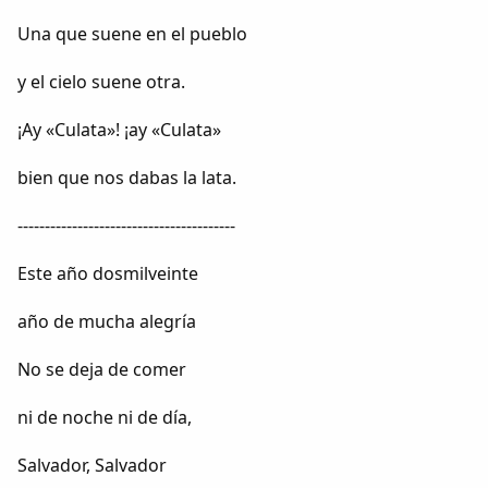
Dichos
Una que suene en el pueblo
Cancionero Local
y el cielo suene otra.
¡Ay «Culata»! ¡ay «Culata»
Apodos
bien que nos dabas la lata.
Peñas
----------------------------------------
La palra
Este año dosmilveinte
Modo oscuro
año de mucha alegría
No se deja de comer
ni de noche ni de día,
Salvador, Salvador