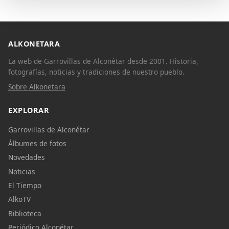
ALKONETARA
La web de Garrovillas de Alconétar desde 2001. Historia,
fotografías, noticias y tradiciones de nuestro pueblo.
Sobre Alkonetara
EXPLORAR
Garrovillas de Alconétar
Álbumes de fotos
Novedades
Noticias
El Tiempo
AlkoTV
Biblioteca
Periódico Alconétar