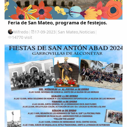
Feria de San Mateo, programa de festejos.
Wifredo
|
17-09-2023
|
San Mateo
,
Noticias
|
14770 visit