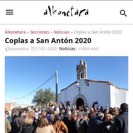
Alkonetara
»
Secciones
»
Noticias
» Coplas a San Antón 2020
Coplas a San Antón 2020
Iniciar sesión
saavedra
|
17-01-2020
|
Noticias
|
664 visit
Mi Cuenta
El Tiempo
Actualidad
Comunidad