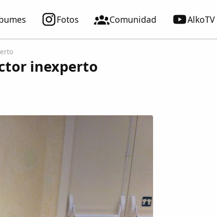
lbumes
Fotos
Comunidad
AlkoTV
perto
ctor inexperto