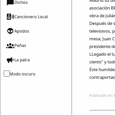
Madrid su últ
Dichos
asociación B
obra de Juliá
Cancionero Local
Después de s
televisivos, 
Apodos
mesa; Juan C
Peñas
presidente d
LLegado el tu
La palra
ciento" y to
Éste humilde 
Modo oscuro
contraportada
Publicado en: