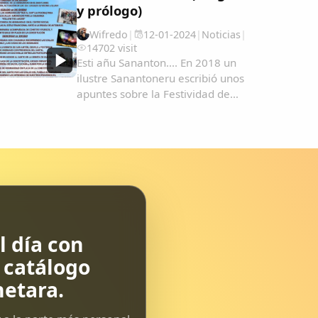
y prólogo)
Wifredo
|
12-01-2024
|
Noticias
|
14702 visit
Esti añu Sananton.... En 2018 un
ilustre Sanantoneru escribió unos
apuntes sobre la Festividad de
Sananton en Garrovillas de
Alconétar. En esta página pinchando
en la lupa y escribiendo Sanantón
podrás ver todo tipo de archivos
desde 2004 como...
 día con
l catálogo
etara.