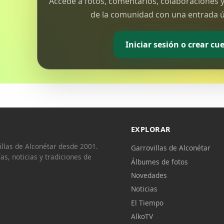
Accede a fotos, comentarios, colaboraciones y
de la comunidad con una entrada ún
Iniciar sesión o crear cu
EXPLORAR
llas de Alconétar desde 2001.
Garrovillas de Alconétar
ías, noticias y tradiciones de
Álbumes de fotos
Novedades
Noticias
El Tiempo
AlkoTV