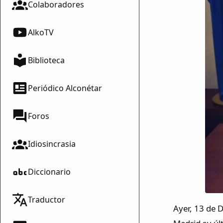
Colaboradores
AlkoTV
Biblioteca
Periódico Alconétar
Foros
Idiosincrasia
Diccionario
Traductor
Ayer, 13 de D