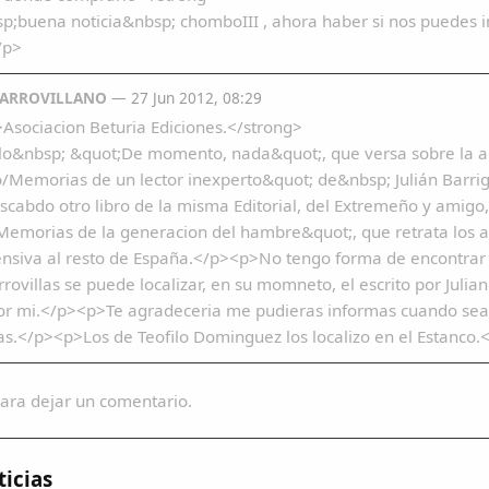
p;buena noticia&nbsp; chomboIII , ahora haber si nos puedes 
/p>
GARROVILLANO
— 27 Jun 2012, 08:29
Asociacion Beturia Ediciones.</strong>
lo&nbsp; &quot;De momento, nada&quot;, que versa sobre la aqu
/Memorias de un lector inexperto&quot; de&nbsp; Julián Barriga
scabdo otro libro de la misma Editorial, del Extremeño y amigo,
Memorias de la generacion del hambre&quot;, que retrata los a
nsiva al resto de España.</p><p>No tengo forma de encontrar u
rrovillas se puede localizar, en su momneto, el escrito por Julia
or mi.</p><p>Te agradeceria me pudieras informas cuando sea p
las.</p><p>Los de Teofilo Dominguez los localizo en el Estanc
ara dejar un comentario.
icias