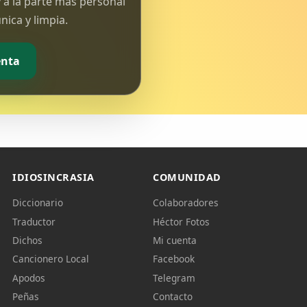
 a la parte más personal
ica y limpia.
enta
IDIOSINCRASIA
COMUNIDAD
Diccionario
Colaboradores
Traductor
Héctor Fotos
Dichos
Mi cuenta
Cancionero Local
Facebook
Apodos
Telegram
Peñas
Contacto