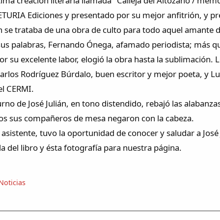
ima creación literaria llamada "Calleja del Altozano / memo
ETURIA Ediciones y presentado por su mejor anfitrión, y pre
n se trataba de una obra de culto para todo aquel amante de
us palabras, Fernando Ónega, afamado periodista; más que 
por su excelente labor, elogió la obra hasta la sublimació
arlos Rodríguez Búrdalo, buen escritor y mejor poeta, y L
el CERMI.
rno de José Julián, en tono distendido, rebajó las alabanzas 
dos sus compañeros de mesa negaron con la cabeza.
asistente, tuvo la oportunidad de conocer y saludar a José 
 del libro y ésta fotografía para nuestra página.
Noticias