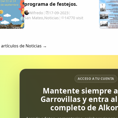
tradición, color y alegría, atrayendo
programa de festejos.
a visitantes de todas partes para
Wifredo
|
17-09-2023
|
vivir una experiencia única e...
San Mateo
,
Noticias
|
14770 visit
 artículos de Noticias →
ACCESO A TU CUENTA
Mantente siempre al
Garrovillas y entra a
completo de Alkon