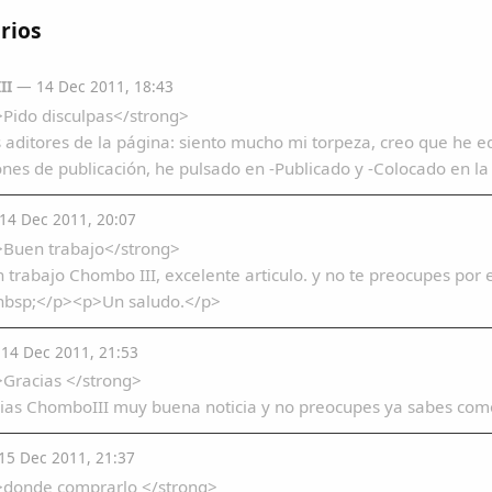
rios
II
— 14 Dec 2011, 18:43
Pido disculpas</strong>
 aditores de la página: siento mucho mi torpeza, creo que he edi
ones de publicación, he pulsado en -Publicado y -Colocado en la
4 Dec 2011, 20:07
>Buen trabajo</strong>
trabajo Chombo III, excelente articulo. y no te preocupes por 
&nbsp;</p><p>Un saludo.</p>
14 Dec 2011, 21:53
>Gracias </strong>
as ChomboIII muy buena noticia y no preocupes ya sabes como 
5 Dec 2011, 21:37
>donde comprarlo </strong>