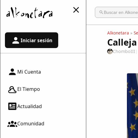
Alkonetara
»
S
Callej
Iniciar sesión
ChomboIII
|
Mi Cuenta
El Tiempo
Actualidad
Comunidad