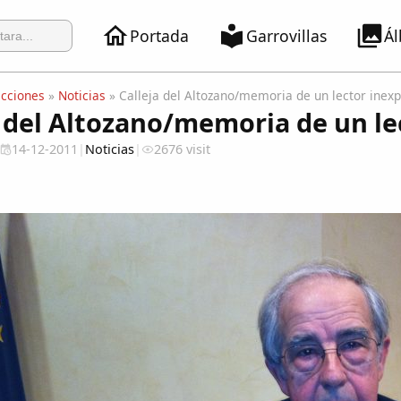
Portada
Garrovillas
Á
ecciones
»
Noticias
» Calleja del Altozano/memoria de un lector inex
a del Altozano/memoria de un le
14-12-2011
|
Noticias
|
2676 visit