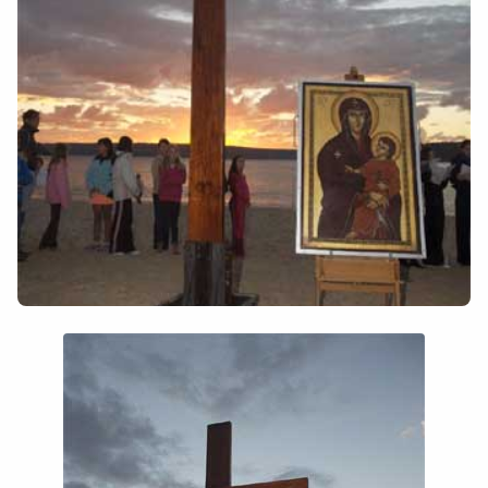
Colaboradores
AlkoTV
Biblioteca
Periódico Alconétar
Foros
Idiosincrasia
Diccionario
Traductor