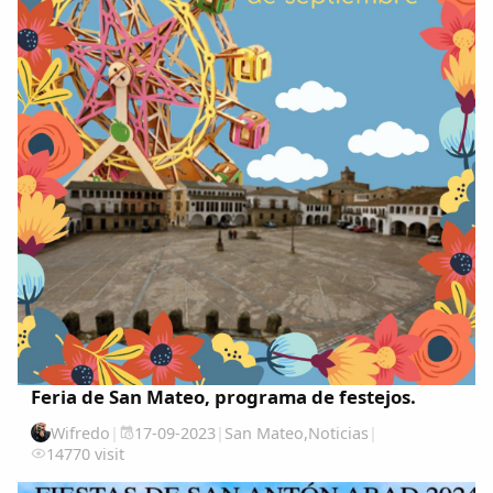
Feria de San Mateo, programa de festejos.
Wifredo
|
17-09-2023
|
San Mateo
,
Noticias
|
14770 visit