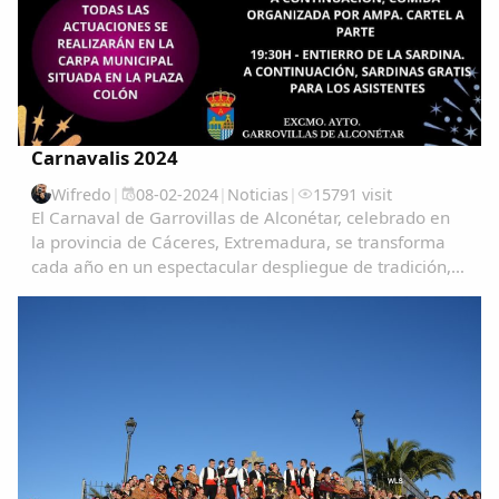
Carnavalis 2024
Comparte
Wifredo
|
08-02-2024
|
Noticias
|
15791 visit
El Carnaval de Garrovillas de Alconétar, celebrado en
Compartir en Facebook
la provincia de Cáceres, Extremadura, se transforma
Compartir en Twitter
cada año en un espectacular despliegue de tradición,
color y alegría, atrayendo a visitantes de todas partes
para vivir una experiencia única e...
Copiar enlace