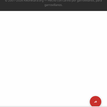
© 2001–2026 Alkonetara.org — Hecho con cariño por garrovillanos, para
garrovillanos.