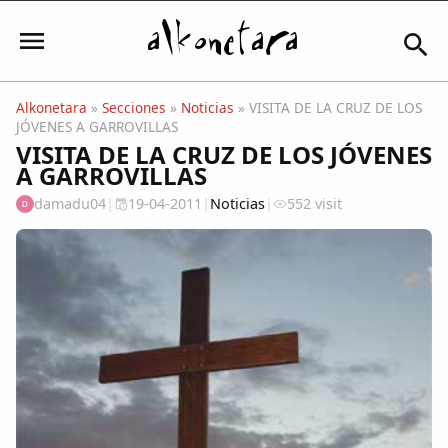
Alkonetara
»
Secciones
»
Noticias
» VISITA DE LA CRUZ DE LOS
JÓVENES A GARROVILLAS
Iniciar sesión
VISITA DE LA CRUZ DE LOS JÓVENES
A GARROVILLAS
damadu04
|
19-04-2011
|
Noticias
|
552 visit
D
Mi Cuenta
El Tiempo
Actualidad
Comunidad