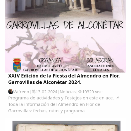
XXIV Edición de la Fiesta del Almendro en Flor,
Garrovillas de Alconétar 2024.
Wifredo
|
13-02-2024
|
Noticias
|
19329 visit
Programa de actividades y Festejos en este enlace. 📌
Toda la información del Almendro en Flor de
Garrovillas: fechas, rutas y programa....