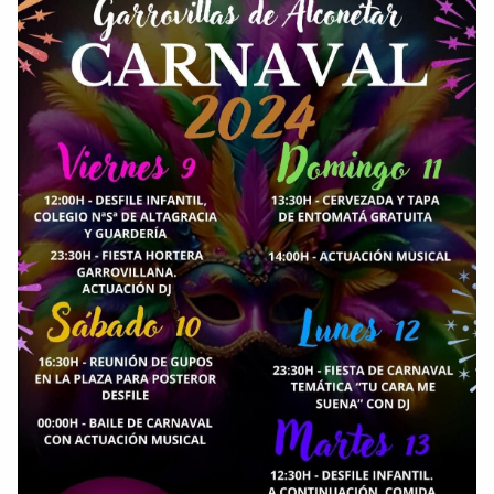
AmeÃ&#140;&#129;rica-y-Filipinas-una...