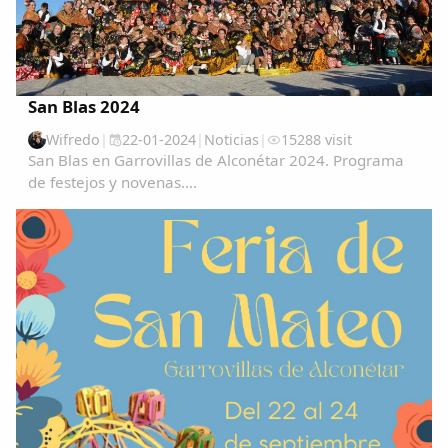
San Blas 2024
Wifredo
|
22-01-2024
|
Noticias
|
15288 visit
San Blas en Garrovillas de Alconétar 2024. Programa
de festejos y novenas....