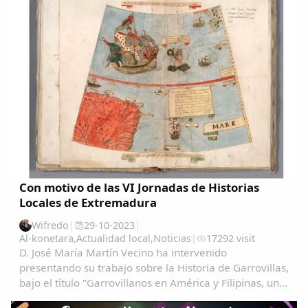
Con motivo de las VI Jornadas de Historias
Locales de Extremadura
Wifredo
|
29-10-2023
|
Al-konetara
,
Actualidad local
,
Noticias
|
17292 visit
D. José María Martín Vecino ha intervenido
presentando su trabajo sobre la Historia de Garrovillas,
bajo el título "Garrovillanos en América y Filipinas, una
aproximación cartográfica" Garrovillanos-en-