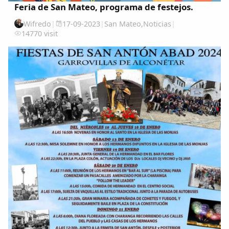
Feria de San Mateo, programa de festejos.
Wifredo
|
17-09-2023
|
San Mateo
,
Noticias
|
14770 visit