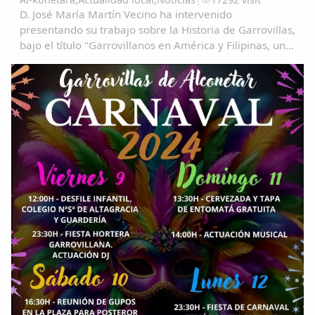
D. José María Martín Vecino ha intervenido
presentando su trabajo sobre la Historia de Garrovillas,
bajo el título "Garrovillanos en América y Filipinas, una
aproximación cartográfica" Garrovillanos-en-
AmeÃ&#140;&#129;rica-y-Filipinas-una...