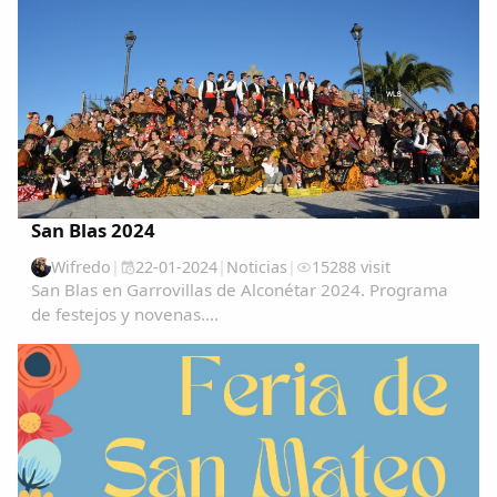
San Blas 2024
Wifredo
|
22-01-2024
|
Noticias
|
15288 visit
San Blas en Garrovillas de Alconétar 2024. Programa
de festejos y novenas....