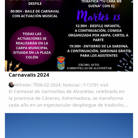
Carnavalis 2024
Wifredo
|
08-02-2024
|
Noticias
|
15791 visit
El Carnaval de Garrovillas de Alconétar, celebrado en
la provincia de Cáceres, Extremadura, se transforma
cada año en un espectacular despliegue de tradición,
color y alegría, atrayendo a visitantes de todas partes
para vivir una experiencia única e...