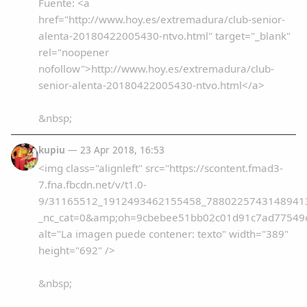
Fuente: <a
href="http://www.hoy.es/extremadura/club-senior-
alenta-20180422005430-ntvo.html" target="_blank"
rel="noopener
nofollow">http://www.hoy.es/extremadura/club-
senior-alenta-20180422005430-ntvo.html</a>
&nbsp;
kupiu
— 23 Apr 2018, 16:53
<img class="alignleft" src="https://scontent.fmad3-
7.fna.fbcdn.net/v/t1.0-
9/31165512_1912493462155458_78802257431489413
_nc_cat=0&amp;oh=9cbebee51bb02c01d91c7ad77549
alt="La imagen puede contener: texto" width="389"
height="692" />
&nbsp;