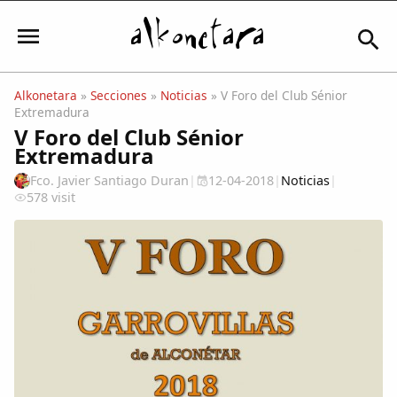
Alkonetara
»
Secciones
»
Noticias
» V Foro del Club Sénior
Extremadura
Iniciar sesión
V Foro del Club Sénior
Extremadura
Fco. Javier Santiago Duran
|
12-04-2018
|
Noticias
|
578 visit
Mi Cuenta
El Tiempo
Actualidad
Comunidad