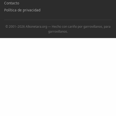
Contacto
Política de privacidad
© 2001–2026 Alkonetara.org — Hecho con cariño por garrovillanos, para
garrovillanos.