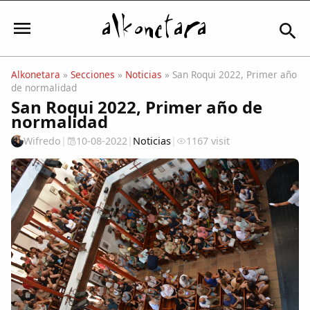
Alkonetara
»
Secciones
»
Noticias
» San Roqui 2022, Primer año
de normalidad
Iniciar sesión
San Roqui 2022, Primer año de
normalidad
Wifredo
|
10-08-2022
|
Noticias
|
1167 visit
Mi Cuenta
El Tiempo
Actualidad
Comunidad