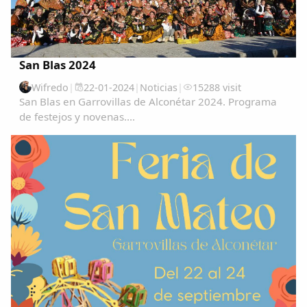
Compartir en Twitter
San Blas 2024
Wifredo
|
22-01-2024
|
Noticias
|
15288 visit
Copiar enlace
San Blas en Garrovillas de Alconétar 2024. Programa
de festejos y novenas....