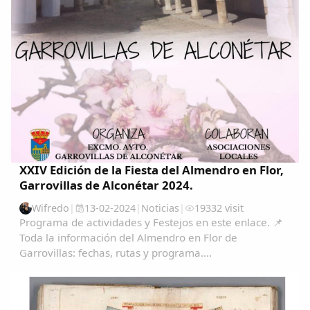
XXIV Edición de la Fiesta del Almendro en Flor,
Garrovillas de Alconétar 2024.
Wifredo
|
13-02-2024
|
Noticias
|
19332 visit
Programa de actividades y Festejos en este enlace. 📌
Toda la información del Almendro en Flor de
Garrovillas: fechas, rutas y programa....