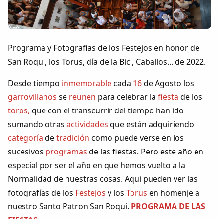
Colaboradores
AlkoTV
Programa y Fotografias de los Festejos en honor de
Biblioteca
San Roqui, los Torus, día de la Bici, Caballos... de 2022.
Desde tiempo
inmemorable
cada
16
de Agosto los
Periódico Alconétar
garrovillanos
se
reunen
para celebrar la
fiesta
de los
toros,
que con el transcurrir del tiempo han ido
Foros
sumando otras
actividades
que están adquiriendo
categoría
de
tradición
como puede verse en los
Idiosincrasia
sucesivos
programas
de las fiestas. Pero este año en
especial por ser el año en que hemos vuelto a la
Diccionario
Normalidad de nuestras cosas. Aqui pueden ver las
fotografías de los
Festejos
y los
Torus
en homenje a
Traductor
nuestro Santo Patron San Roqui.
PROGRAMA DE LAS