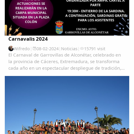
Carnavalis 2024
Wifredo
|
08-02-2024
|
Noticias
|
15791 visit
El Carnaval de Garrovillas de Alconétar, celebrado en
la provincia de Cáceres, Extremadura, se transforma
cada año en un espectacular despliegue de tradición,
color y alegría, atrayendo a visitantes de todas partes
para vivir una experiencia única e...
Comparte
Compartir en Facebook