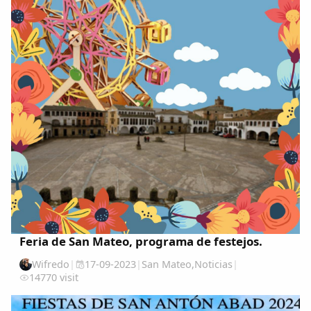
Feria de San Mateo, programa de festejos.
Wifredo
|
17-09-2023
|
San Mateo
,
Noticias
|
14770 visit