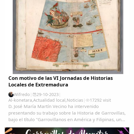
Con motivo de las VI Jornadas de Historias
Locales de Extremadura
Wifredo
|
29-10-2023
|
Al-konetara
,
Actualidad local
,
Noticias
|
17292 visit
D. José María Martín Vecino ha intervenido
presentando su trabajo sobre la Historia de Garrovillas,
bajo el título "Garrovillanos en América y Filipinas, una
aproximación cartográfica" Garrovillanos-en-
AmeÃ&#140;&#129;rica-y-Filipinas-una...