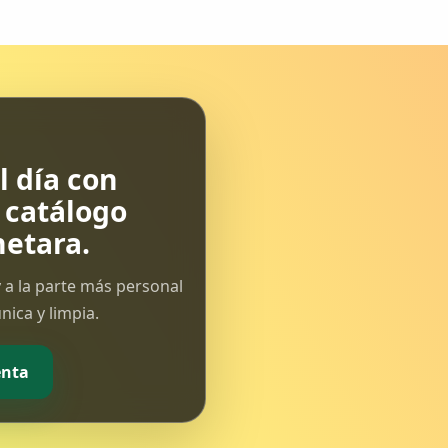
Alconétar. En esta página pinchando
en la lupa y escribiendo Sanantón
podrás ver todo tipo de archivos
desde 2004 como...
 día con
l catálogo
etara.
 a la parte más personal
ica y limpia.
enta