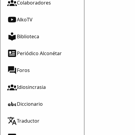
Colaboradores
AlkoTV
Biblioteca
Periódico Alconétar
Foros
Idiosincrasia
Diccionario
Traductor