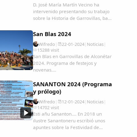
D. José María Martín Vecino ha
intervenido presentando su trabajo
sobre la Historia de Garrovillas, bajo
el título "Garrovillanos en América y
Filipinas, una aproximación
San Blas 2024
cartográfica" Garrovillanos-en-
Wifredo
|
22-01-2024
|
Noticias
|
AmeÃ&#140;&#129;rica-y-Filipinas-
15288 visit
una...
San Blas en Garrovillas de Alconétar
2024. Programa de festejos y
novenas....
SANANTON 2024 (Programa
y prólogo)
Wifredo
|
12-01-2024
|
Noticias
|
14702 visit
Esti añu Sananton.... En 2018 un
ilustre Sanantoneru escribió unos
apuntes sobre la Festividad de
Sananton en Garrovillas de