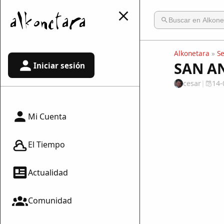
Alkonetara
»
S
SAN A
Iniciar sesión
cesar
|
14-
Mi Cuenta
El Tiempo
Actualidad
Comunidad