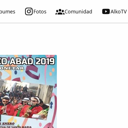
lbumes
Fotos
Comunidad
AlkoTV