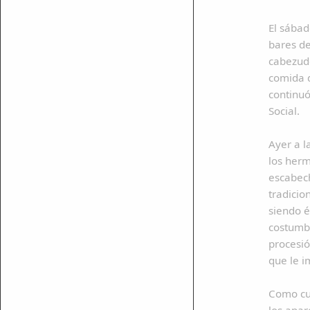
El sábad
bares de
cabezudo
comida d
continuó
Social.
Ayer a l
los herm
escabech
tradicio
siendo é
costumbr
mparte
procesió
mpartir
que le i
cebook
Como cur
mpartir
los apar