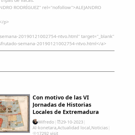
ALEJANDRO RODRÍGUEZ" rel="nofollow">ALEJANDRO
></p>
do-semana-20190121002754-ntvo.html" target="_blank"
disfrutado-semana-20190121002754-ntvo.html</a>
Con motivo de las VI
Jornadas de Historias
Locales de Extremadura
Wifredo
|
29-10-2023
|
Al-konetara
,
Actualidad local
,
Noticias
|
17292 visit