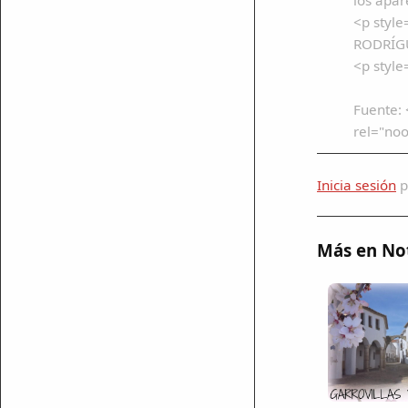
 Twitter
<p style
RODRÍGU
<p style
Fuente:
ar enlace
rel="no
Inicia sesión
p
Más en Not