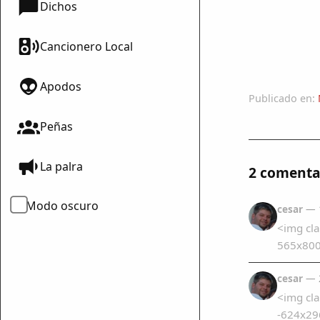
Dichos
Cancionero Local
Apodos
Publicado en:
Peñas
La palra
2 comenta
Modo oscuro
cesar
— 1
<img cl
565x800.
cesar
— 2
<img cla
-624x296