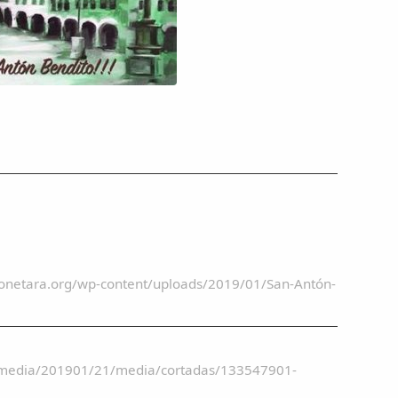
konetara.org/wp-content/uploads/2019/01/San-Antón-
ultimedia/201901/21/media/cortadas/133547901-