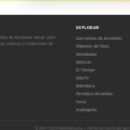
EXPLORAR
llas de Alconétar desde 2001.
Garrovillas de Alconétar
ías, noticias y tradiciones de
Álbumes de fotos
Novedades
Noticias
El Tiempo
AlkoTV
Biblioteca
Periódico Alconétar
Foros
Audioguías
© 2001–2026 Alkonetara.org — Hecho con cariño por garrov