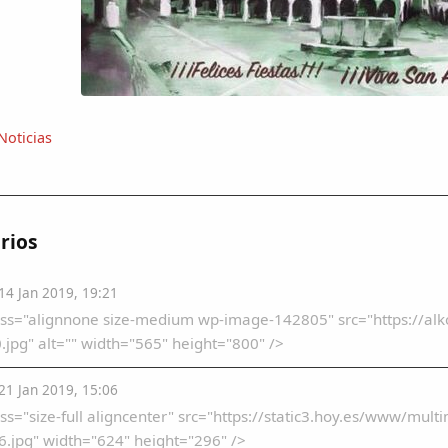
Noticias
rios
4 Jan 2019, 19:21
ass="alignnone size-medium wp-image-142805" src="https://al
jpg" alt="" width="565" height="800" />
1 Jan 2019, 15:06
ss="size-full aligncenter" src="https://static3.hoy.es/www/m
.jpg" width="624" height="296" />