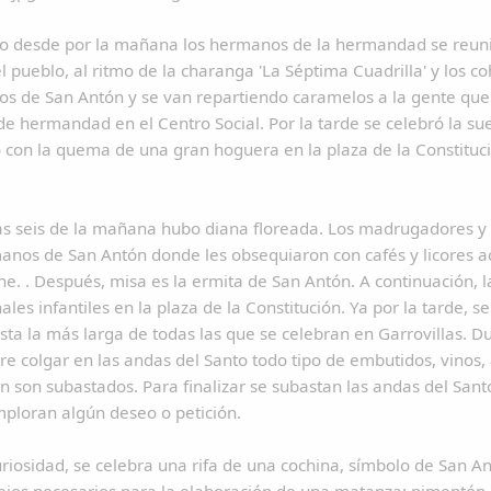
o desde por la mañana los hermanos de la hermandad se reuni
l pueblo, al ritmo de la charanga 'La Séptima Cuadrilla' y los c
s de San Antón y se van repartiendo caramelos a la gente que 
e hermandad en el Centro Social. Por la tarde se celebró la suelt
 con la quema de una gran hoguera en la plaza de la Constitució
as seis de la mañana hubo diana floreada. Los madrugadores y l
anos de San Antón donde les obsequiaron con cafés y licores 
e. . Después, misa es la ermita de San Antón. A continuación, 
nales infantiles en la plaza de la Constitución. Ya por la tarde, s
sta la más larga de todas las que se celebran en Garrovillas. D
e colgar en las andas del Santo todo tipo de embutidos, vinos, 
n son subastados. Para finalizar se subastan las andas del Sant
mploran algún deseo o petición.
iosidad, se celebra una rifa de una cochina, símbolo de San An
ejos necesarios para la elaboración de una matanza: pimentón, 