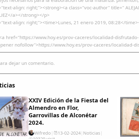
="text-align: right;"><strong><a class="voc-author" title=" 
EZ</a></strong></p>
="text-align: right;"><time>Lunes, 21 enero 2019, 08:28</time
 <a href="https://www.hoy.es/prov-caceres/localidad-disfruta
opener nofollow">https://www.hoy.es/prov-caceres/localidad-
ara dejar un comentario.
icias
XXIV Edición de la Fiesta del
Almendro en Flor,
Garrovillas de Alconétar
2024.
Wifredo
|
13-02-2024
|
Noticias
|
19329 visit