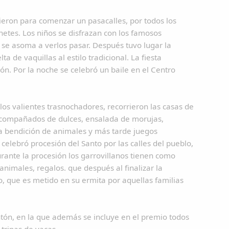
eron para comenzar un pasacalles, por todos los
ohetes. Los niños se disfrazan con los famosos
se asoma a verlos pasar. Después tuvo lugar la
a de vaquillas al estilo tradicional. La fiesta
n. Por la noche se celebró un baile en el Centro
os valientes trasnochadores, recorrieron las casas de
acompañados de dulces, ensalada de morujas,
la bendición de animales y más tarde juegos
e celebró procesión del Santo por las calles del pueblo,
urante la procesión los garrovillanos tienen como
animales, regalos. que después al finalizar la
o, que es metido en su ermita por aquellas familias
tón, en la que además se incluye en el premio todos
tripas de vacas.