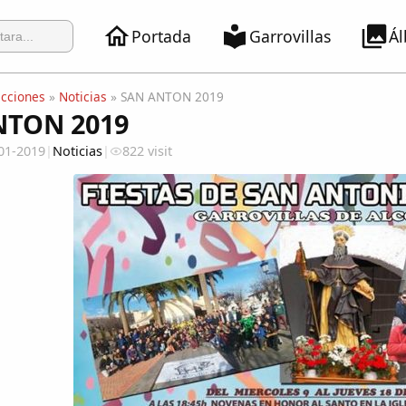
Portada
Garrovillas
Á
ecciones
»
Noticias
» SAN ANTON 2019
NTON 2019
01-2019
|
Noticias
|
822 visit