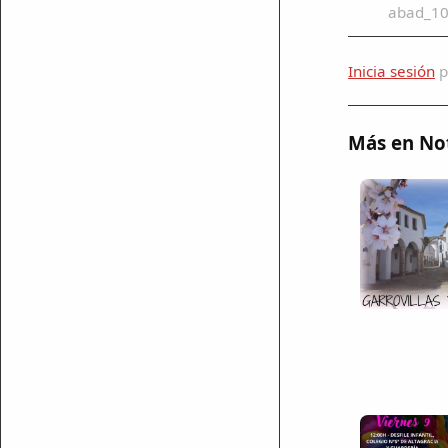
abad_10
Inicia sesión
p
Más en Not