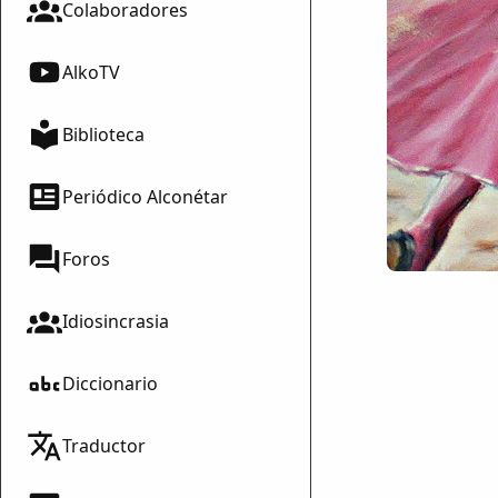
Colaboradores
AlkoTV
Biblioteca
Periódico Alconétar
Foros
Idiosincrasia
Diccionario
Traductor