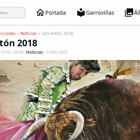
Portada
Garrovillas
Á
ecciones
»
Noticias
» San Antón 2018
tón 2018
15-01-2018
|
Noticias
|
920 visit