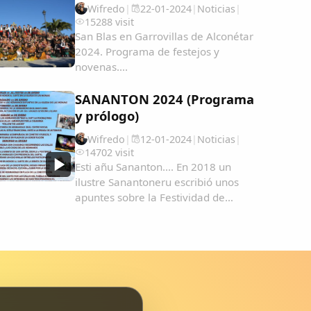
Wifredo
|
22-01-2024
|
Noticias
|
AmeÃ&#140;&#129;rica-y-Filipinas-
15288 visit
una...
San Blas en Garrovillas de Alconétar
2024. Programa de festejos y
novenas....
SANANTON 2024 (Programa
y prólogo)
Wifredo
|
12-01-2024
|
Noticias
|
14702 visit
Esti añu Sananton.... En 2018 un
ilustre Sanantoneru escribió unos
apuntes sobre la Festividad de
Sananton en Garrovillas de
Alconétar. En esta página pinchando
en la lupa y escribiendo Sanantón
podrás ver todo tipo de archivos
desde 2004 como...