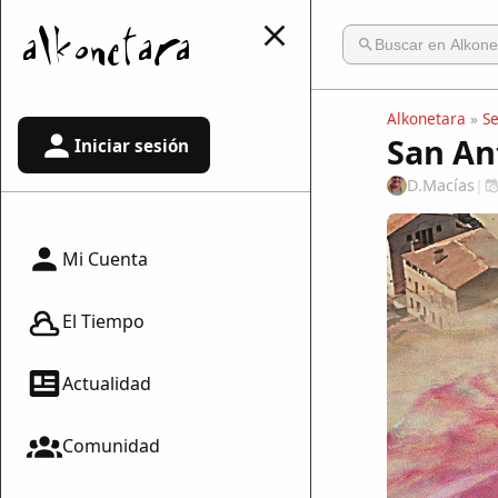
Alkonetara
»
S
San An
Iniciar sesión
D.Macías
|
Mi Cuenta
El Tiempo
Actualidad
Comunidad