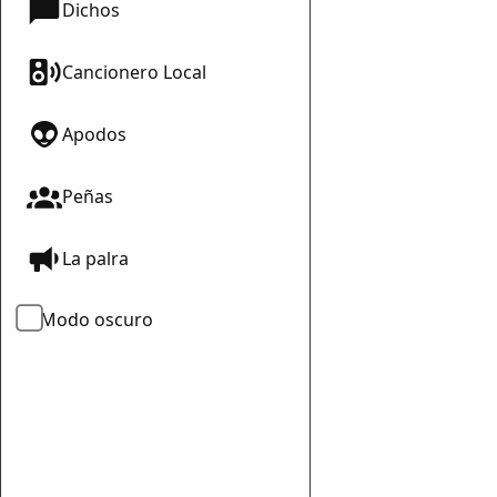
Dichos
Cancionero Local
Apodos
Peñas
La palra
Modo oscuro