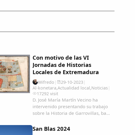
Con motivo de las VI
Jornadas de Historias
Locales de Extremadura
Wifredo
|
29-10-2023
|
Al-konetara
,
Actualidad local
,
Noticias
|
17292 visit
D. José María Martín Vecino ha
intervenido presentando su trabajo
sobre la Historia de Garrovillas, bajo
el título "Garrovillanos en América y
Filipinas, una aproximación
San Blas 2024
cartográfica" Garrovillanos-en-